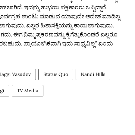
ಾಗಿದೆ. ಇದನ್ನು ಉಭಯ ಪಕ್ಷಕಾರರು ಒಪ್ಪಿದ್ದಾರೆ.
ನಾವು ಪೂರ್ವಗ್ರಹ ಉಂಟು ಮಾಡುವ ಯಾವುದೇ ಆದೇಶ ಮಾಡಿಲ್ಲ.
ಾಗುವುದು. ಎಲ್ಲರ ಹಿತಾಸಕ್ತಿಯನ್ನು ಕಾಯಲಾಗುವುದು.
ಗದು. ಈಗ ನಿಮ್ಮ ಪ್ರಕರಣವನ್ನು ಕೈಗೆತ್ತುಕೊಂಡರೆ ಎಲ್ಲರೂ
ಬಹುದು. ಪ್ರಾಯೋಗಿಕವಾಗಿ ಇದು ಸಾಧ್ಯವಿಲ್ಲ” ಎಂದು
Jaggi Vasudev
Status Quo
Nandi Hills
gi
TV Media