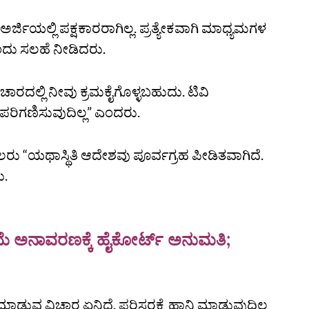
ಅರ್ಜಿಯಲ್ಲಿ ಪಕ್ಷಕಾರರಾಗಿಲ್ಲ. ಪ್ರತ್ಯೇಕವಾಗಿ ಮಾಧ್ಯಮಗಳ
ಎಂದು ಸಲಹೆ ನೀಡಿದರು.
ಾರದಲ್ಲಿ ನೀವು ಕ್ರಮಕೈಗೊಳ್ಳಬಹುದು. ಟಿವಿ
ಪರಿಗಣಿಸುವುದಿಲ್ಲ” ಎಂದರು.
ಕೀಲರು “ಯಥಾಸ್ಥಿತಿ ಆದೇಶವು ಪೂರ್ವಗ್ರಹ ಪೀಡಿತವಾಗಿದೆ.
ು.
ೆ ಅನಾವರಣಕ್ಕೆ ಹೈಕೋರ್ಟ್‌ ಅನುಮತಿ;
ಮಾಡುವ ವಿಚಾರ ಏನಿದೆ. ಪರಿಸರಕ್ಕೆ ಹಾನಿ ಮಾಡುವುದಿಲ್ಲ