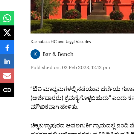
Karnataka HC and Jaggi Vasudev
Bar & Bench
Published on
:
02 Feb 2023, 12:12 pm
“ಟಿವಿ ಮಾಧ್ಯಮಗಳಲ್ಲಿ ನಡೆಯುವ ಚರ್ಚೆಯ ಗುಣಮಟ್
(ಅರ್ಜಿದಾರರು) ಕ್ರಮಕೈಗೊಳ್ಳಬಹುದು” ಎಂದು ಕರ
ಮೌಖಿಕವಾಗಿ ಹೇಳಿತು.
ಚಿಕ್ಕಬಳ್ಳಾಪುರದ ಅವಲಗುರ್ಕಿ ಗ್ರಾಮದಲ್ಲಿ ನಂದಿ 