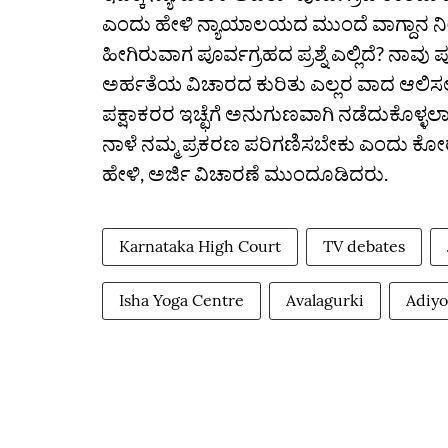
ಎಂದು ಹೇಳಿ ನ್ಯಾಯಾಲಯದ ಮುಂದೆ ವಾಗ್ದಾನ ನೀಡಲ
ಹೀಗಿರುವಾಗ ಪೂರ್ವಗ್ರಹದ ಪ್ರಶ್ನೆ ಎಲ್ಲಿದೆ? 
ಅರ್ಹತೆಯ ವಿಚಾರದ ಕುರಿತು ಎಲ್ಲರ ವಾದ ಆಲಿಸಲ
ಪಕ್ಷಾಕರರ ಇಚ್ಛೆಗೆ ಅನುಗುಣವಾಗಿ ನಡೆದುಕೊಳ್ಳಲಾ
ನಾಳೆ ನಮ್ಮ ಪ್ರಕರಣ ಪರಿಗಣಿಸಬೇಕು ಎಂದು ಕೋರ
ಹೇಳಿ, ಅರ್ಜಿ ವಿಚಾರಣೆ ಮುಂದೂಡಿದರು.
Karnataka High Court
TV debates
Isha Yoga Centre
Avalagurki
Adiyo