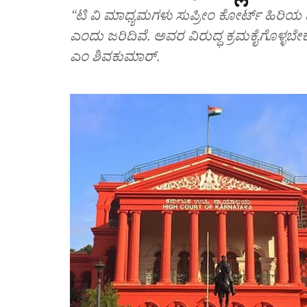
“ಟಿ ವಿ ಮಾಧ್ಯಮಗಳು ಸುಪ್ರೀಂ ಕೋರ್ಟ್‌ ಹಿರಿಯ
ಎಂದು ಜರಿದಿವೆ. ಅವರ ವಿರುದ್ಧ ಕ್ರಮಕೈಗೊಳ್ಳಬೇಕ
ಎಂ ಶಿವಕುಮಾರ್‌.