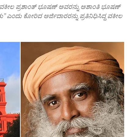
 ವಕೀಲ ಪ್ರಶಾಂತ್‌ ಭೂಷಣ್‌ ಅವರನ್ನು ಅಶಾಂತಿ ಭೂಷಣ್‌
ು” ಎಂದು ಕೋರಿದ ಅರ್ಜಿದಾರರನ್ನು ಪ್ರತಿನಿಧಿಸಿದ್ದ ವಕೀಲ