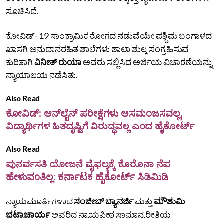
ಸೂಚಿಸಿದೆ.
ಕೋವಿಡ್- 19 ಸಾಂಕ್ರಾಮಿಕ ರೋಗದ ನಡುವೆಯೇ ಪಶ್ಚಿಮ ಬಂಗಾಳದ
ಖಾಸಗಿ ಅನುದಾನರಹಿತ ಶಾಲೆಗಳು ಶಾಲಾ ಶುಲ್ಕ ಸಂಗ್ರಹಿಸುವ
ಕುರಿತಾಗಿ
ವಿನೀತ್ ರುಯಾ
ಅವರು ಸಲ್ಲಿಸಿದ ಅರ್ಜಿಯ ವಿಚಾರಣೆಯನ್ನು
ನ್ಯಾಯಾಲಯ ನಡೆಸಿತು.
Also Read
ಕೋವಿಡ್: ಆನ್‌ಲೈನ್ ಪರೀಕ್ಷೆಗಳು ಅಸಮಂಜಸವಲ್ಲ,
ವಿದ್ಯಾರ್ಥಿಗಳ ಹಿತದೃಷ್ಟಿಗೆ ವಿರುದ್ಧವಲ್ಲ ಎಂದ ಹೈಕೋರ್ಟ್
Also Read
ಪುನರ್ವಸತಿ ಯೋಜನೆ ವೈಫಲ್ಯಕ್ಕೆ ಕೊರೊನಾ ನೆಪ
ಹೇಳುವಂತಿಲ್ಲ: ಕರ್ನಾಟಕ ಹೈಕೋರ್ಟ್ ಸಿಡಿಮಿಡಿ
ನ್ಯಾಯಮೂರ್ತಿಗಳಾದ
ಸಂಜೀಬ್ ಬ್ಯಾನರ್ಜಿ
ಮತ್ತು
ಮೌಶುಮಿ
ಭಟ್ಟಾಚಾರ್ಯ
ಅವರಿದ್ದ ನ್ಯಾಯಪೀಠ ಸಾಮಾನ್ಯ ರೀತಿಯ