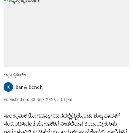
ಕಲ್ಕತ್ತಾ ಹೈಕೋರ್ಟ್
Bar & Bench
Published on
:
23 Sep 2020, 3:01 pm
ಸಾಂಕ್ರಾಮಿಕ ರೋಗವನ್ನು ಗಮನದಲ್ಲಿಟ್ಟುಕೊಂಡು ಶುಲ್ಕ ಪಾವತಿಗೆ
ಸಂಬಂಧಿಸಿದಂತೆ ಪೋಷಕರಿಗೆ ನೀಡಲಿರುವ ರಿಯಾಯ್ತಿ ಕುರಿತು
ಶಾಲೆಗಳು ಖಚಿತಪಡಿಸಬೇಕು ಎಂದು ಕಲ್ಕತ್ತಾ ಹೈಕೋರ್ಟ್ ಶಾಲೆಗಳಿಗೆ