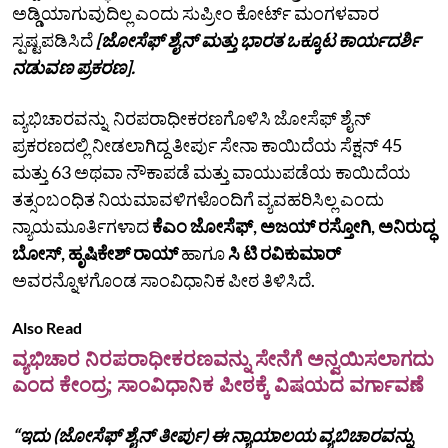
ಅಡ್ಡಿಯಾಗುವುದಿಲ್ಲ ಎಂದು ಸುಪ್ರೀಂ ಕೋರ್ಟ್‌ ಮಂಗಳವಾರ
ಸ್ಪಷ್ಟಪಡಿಸಿದೆ
[ಜೋಸೆಫ್ ಶೈನ್ ಮತ್ತು ಭಾರತ ಒಕ್ಕೂಟ ಕಾರ್ಯದರ್ಶಿ
ನಡುವಣ ಪ್ರಕರಣ].
ವ್ಯಭಿಚಾರವನ್ನು ನಿರಪರಾಧೀಕರಣಗೊಳಿಸಿ ಜೋಸೆಫ್ ಶೈನ್
ಪ್ರಕರಣದಲ್ಲಿ ನೀಡಲಾಗಿದ್ದ ತೀರ್ಪು ಸೇನಾ ಕಾಯಿದೆಯ ಸೆಕ್ಷನ್ 45
ಮತ್ತು 63 ಅಥವಾ ನೌಕಾಪಡೆ ಮತ್ತು ವಾಯುಪಡೆಯ ಕಾಯಿದೆಯ
ತತ್ಸಂಬಂಧಿತ ನಿಯಮಾವಳಿಗಳೊಂದಿಗೆ ವ್ಯವಹರಿಸಿಲ್ಲ ಎಂದು
ನ್ಯಾಯಮೂರ್ತಿಗಳಾದ
ಕೆಎಂ ಜೋಸೆಫ್, ಅಜಯ್ ರಸ್ತೋಗಿ, ಅನಿರುದ್ಧ
ಬೋಸ್, ಹೃಷಿಕೇಶ್ ರಾಯ್
ಹಾಗೂ
ಸಿ ಟಿ ರವಿಕುಮಾರ್
ಅವರನ್ನೊಳಗೊಂಡ ಸಾಂವಿಧಾನಿಕ ಪೀಠ ತಿಳಿಸಿದೆ.
Also Read
ವ್ಯಭಿಚಾರ ನಿರಪರಾಧೀಕರಣವನ್ನು ಸೇನೆಗೆ ಅನ್ವಯಿಸಲಾಗದು
ಎಂದ ಕೇಂದ್ರ; ಸಾಂವಿಧಾನಿಕ ಪೀಠಕ್ಕೆ ವಿಷಯದ ವರ್ಗಾವಣೆ
“ಇದು (ಜೋಸೆಫ್‌ ಶೈನ್‌ ತೀರ್ಪು) ಈ ನ್ಯಾಯಾಲಯ ವ್ಯಬಿಚಾರವನ್ನು