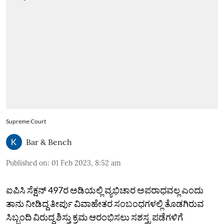
Supreme Court
Bar & Bench
Published on
:
01 Feb 2023, 8:52 am
ಐಪಿಸಿ ಸೆಕ್ಷನ್ 497ರ ಅಡಿಯಲ್ಲಿ ವ್ಯಭಿಚಾರ ಅಪರಾಧವಲ್ಲ ಎಂದು
ತಾನು ನೀಡಿದ್ದ ತೀರ್ಪು ವಿವಾಹೇತರ ಸಂಬಂಧಗಳಲ್ಲಿ ತೊಡಗಿರುವ
ಸಿಬ್ಬಂದಿ ವಿರುದ್ಧ ಶಿಸ್ತು ಕ್ರಮ ಆರಂಭಿಸಲು ಸಶಸ್ತ್ರ ಪಡೆಗಳಿಗೆ