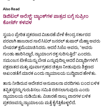
Also Read
ಡಿಜಿಟಲ್‌ ಅರೆಸ್ಟ್‌: ಬ್ಯಾಂಕ್‌ಗಳ ಪಾತ್ರದ ಬಗ್ಗೆ ಸುಪ್ರೀಂ
ಕೋರ್ಟ್‌ ಕಳವಳ
ಸ್ವಯಂ ಪ್ರೇರಿತ ಪ್ರಕರಣದ ವಿಚಾರಣೆ ವೇಳೆ ಕೇಂದ್ರ ಸರ್ಕಾರದ
ಪರವಾಗಿ ಹಾಜರಾದ ಸಾಲಿಸಿಟರ್‌ ಜನರಲ್‌ ತುಷಾರ್‌ ಮೆಹ್ತಾ ಅವರು
ಬೇಷರತ್‌ ಕ್ಷಮೆಯಾಚಿಸಿದರು. ಆದರೆ ಸಿಜೆಐ ಅವರು, "ಅವರು
ಗುಂಡು ಹಾರಿಸಿದ್ದಾರೆ, ನ್ಯಾಯಾಂಗ ರಕ್ತ ಸುರಿಸುತ್ತಿದೆ" ಎಂದರು.
ಸಮಂಜಸ ಟೀಕೆಯನ್ನು ಬೇಡ ಎನ್ನುವುದಿಲ್ಲ ಆದರೆ ವಿದ್ಯಾರ್ಥಿಗಳಿಗೆ
ಪಕ್ಷಪಾತದ ಮತ್ತು ಪೂರ್ವಾಗ್ರಹದ ಚಿತ್ರಣ ನೀಡುವುದು ಶಿಕ್ಷಣದ
ಅಖಂಡತೆಗೆ ಮಾರಕ ಎಂದು ನ್ಯಾಯಾಲಯ ಬುದ್ಧಿವಾದ ಹೇಳಿತು.
ತಾನು ನೀಡಿರುವ ಆದೇಶದ ಅನುಪಾಲನಾ ವರದಿಗಳು ಬಂದ ಬಳಿಕ
ತಪ್ಪಿತಸ್ಥರನ್ನು ಗುರುತಿಸಲು ಸಮಿತಿ ರಚಿಸಲಾಗುವುದು ಎಂದು
ನ್ಯಾಯಾಲಯ ನುಡಿಯಿತು. ವಿಚಾರಣೆ ನಾಲ್ಕು ವಾರಗಳ ಬಳಿಕ
ಪ್ರಕರಣವನ್ನು ನ್ಯಾಯಾಲಯ ಮತ್ತೆ ಕೈಗೆತ್ತಿಕೊಳ್ಳಲಿದೆ.