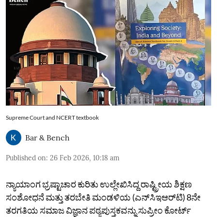
Supreme Court and NCERT textbook
Bar & Bench
Published on
:
26 Feb 2026, 10:18 am
ನ್ಯಾಯಾಂಗ ಭ್ರಷ್ಟಾಚಾರ ಕುರಿತು ಉಲ್ಲೇಖಿಸಿದ್ದ ರಾಷ್ಟ್ರೀಯ ಶಿಕ್ಷಣ
ಸಂಶೋಧನೆ ಮತ್ತು ತರಬೇತಿ ಮಂಡಳಿಯ (ಎನ್‌ಸಿಇಆರ್‌ಟಿ) 8ನೇ
ತರಗತಿಯ ಸಮಾಜ ವಿಜ್ಞಾನ ಪಠ್ಯಪುಸ್ತಕವನ್ನು ಸುಪ್ರೀಂ ಕೋರ್ಟ್‌