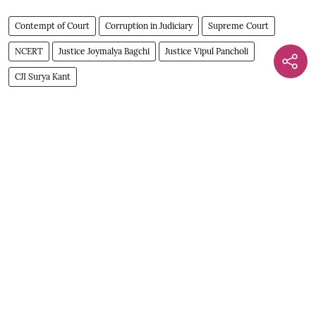
Contempt of Court
Corruption in Judiciary
Supreme Court
NCERT
Justice Joymalya Bagchi
Justice Vipul Pancholi
CJI Surya Kant