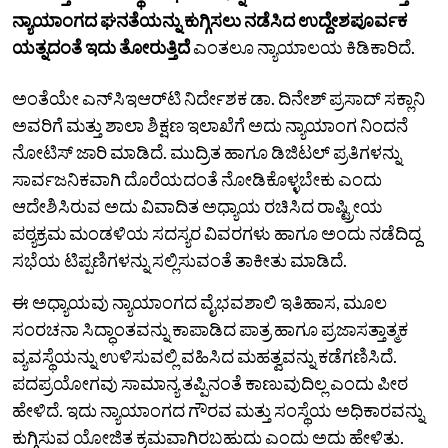
ನ್ಯಾಯಾಂಗದ ಘನತೆಯನ್ನು ಕುಗ್ಗಿಸಲು ನಡೆಸಿದ ಉದ್ದೇಶಪೂರ್ವಕ
ಯತ್ನದಂತೆ ಇದು ತೋರುತ್ತಿದೆ
ಎಂತಲೂ ನ್ಯಾಯಾಲಯ ಕಿಡಿಕಾರಿದೆ.
ಅಂತೆಯೇ ಎನ್‌ಸಿಇಆರ್‌ಟಿ ನಿರ್ದೇಶಕ ಡಾ. ದಿನೇಶ್ ಪ್ರಸಾದ್ ಸಕ್ಲಾನಿ
ಅವರಿಗೆ ಮತ್ತು ಶಾಲಾ ಶಿಕ್ಷಣ ಇಲಾಖೆಗೆ ಅದು ನ್ಯಾಯಾಂಗ ನಿಂದನೆ
ನೋಟಿಸ್‌ ಜಾರಿ ಮಾಡಿದೆ. ಮುದ್ರಿತ ಹಾಗೂ ಡಿಜಿಟಲ್ ಪ್ರತಿಗಳನ್ನು
ಸಾರ್ವಜನಿಕವಾಗಿ ದೊರೆಯದಂತೆ ನೋಡಿಕೊಳ್ಳಬೇಕು ಎಂದು
ಆದೇಶಿಸಿರುವ ಅದು ವಿವಾದಿತ ಅಧ್ಯಾಯ ರಚಿಸಿದ ರಾಷ್ಟ್ರೀಯ
ಪಠ್ಯಕ್ರಮ ಮಂಡಳಿಯ ಸದಸ್ಯರ ವಿವರಗಳು ಹಾಗೂ ಅಂದು ನಡೆದಿದ್ದ
ಸಭೆಯ ಟಿಪ್ಪಣಿಗಳನ್ನು ಸಲ್ಲಿಸುವಂತೆ ತಾಕೀತು ಮಾಡಿದೆ.
ಈ ಅಧ್ಯಾಯವು ನ್ಯಾಯಾಂಗದ ವೈಭವಶಾಲಿ ಇತಿಹಾಸ, ಮೂಲ
ಸಂರಚನಾ ಸಿದ್ಧಾಂತವನ್ನು ಕಾಪಾಡಿದ ಪಾತ್ರ ಹಾಗೂ ಪ್ರಜಾಸತ್ತಾತ್ಮಕ
ವ್ಯವಸ್ಥೆಯನ್ನು ಉಳಿಸುವಲ್ಲಿ ವಹಿಸಿದ ಮಹತ್ವವನ್ನು ಕಡೆಗಣಿಸಿದೆ.
ಪದಪ್ರಯೋಗವು ಸಾಮಾನ್ಯ ತಪ್ಪಿನಂತೆ ಕಾಣುವುದಿಲ್ಲ ಎಂದು ಪೀಠ
ಹೇಳಿದೆ. ಇದು ನ್ಯಾಯಾಂಗದ ಗೌರವ ಮತ್ತು ಸಂಸ್ಥೆಯ ಅಧಿಕಾರವನ್ನು
ಕುಗ್ಗಿಸುವ ಯೋಜಿತ ಕ್ರಮವಾಗಿರಬಹುದು ಎಂದು ಅದು ಹೇಳಿತು.