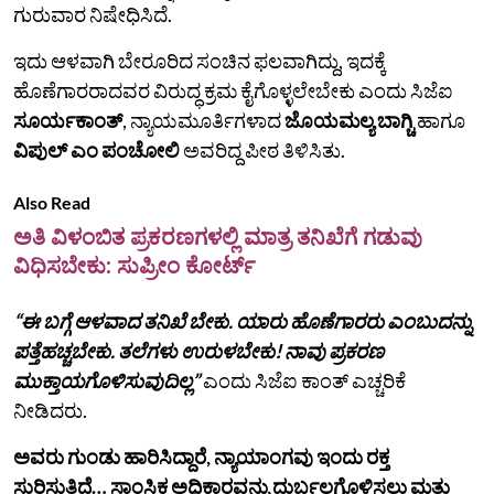
ಗುರುವಾರ ನಿಷೇಧಿಸಿದೆ.
ಇದು ಆಳವಾಗಿ ಬೇರೂರಿದ ಸಂಚಿನ ಫಲವಾಗಿದ್ದು, ಇದಕ್ಕೆ
ಹೊಣೆಗಾರರಾದವರ ವಿರುದ್ಧ ಕ್ರಮ ಕೈಗೊಳ್ಳಲೇಬೇಕು ಎಂದು ಸಿಜೆಐ
ಸೂರ್ಯಕಾಂತ್‌
, ನ್ಯಾಯಮೂರ್ತಿಗಳಾದ
ಜೊಯಮಲ್ಯ ಬಾಗ್ಚಿ
ಹಾಗೂ
ವಿಪುಲ್‌ ಎಂ ಪಂಚೋಲಿ
ಅವರಿದ್ದ ಪೀಠ ತಿಳಿಸಿತು.
Also Read
ಅತಿ ವಿಳಂಬಿತ ಪ್ರಕರಣಗಳಲ್ಲಿ ಮಾತ್ರ ತನಿಖೆಗೆ ಗಡುವು
ವಿಧಿಸಬೇಕು: ಸುಪ್ರೀಂ ಕೋರ್ಟ್
“ಈ ಬಗ್ಗೆ ಆಳವಾದ ತನಿಖೆ ಬೇಕು. ಯಾರು ಹೊಣೆಗಾರರು ಎಂಬುದನ್ನು
ಪತ್ತೆಹಚ್ಚಬೇಕು. ತಲೆಗಳು ಉರುಳಬೇಕು! ನಾವು ಪ್ರಕರಣ
ಮುಕ್ತಾಯಗೊಳಿಸುವುದಿಲ್ಲ”
ಎಂದು ಸಿಜೆಐ ಕಾಂತ್ ಎಚ್ಚರಿಕೆ
ನೀಡಿದರು.
ಅವರು ಗುಂಡು ಹಾರಿಸಿದ್ದಾರೆ, ನ್ಯಾಯಾಂಗವು ಇಂದು ರಕ್ತ
ಸುರಿಸುತ್ತಿದೆ… ಸಾಂಸ್ಥಿಕ ಅಧಿಕಾರವನ್ನು ದುರ್ಬಲಗೊಳಿಸಲು ಮತ್ತು