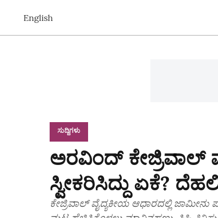
English
ಸುದ್ದಿಗಳು
ಅರವಿಂದ್ ಕೇಜ್ರಿವಾಲ್ ಮ
ಸ್ವೀಕರಿಸಿದ್ದು ಏಕೆ? ದೆಹಲ
ಕೇಜ್ರಿವಾಲ್ ವೈದ್ಯಕೀಯ ಆಧಾರದಲ್ಲಿ ಜಾಮೀನು ಪಡ
ಮಟ್ಟ ಹೆಚ್ಚಿಸಿಕೊಳ್ಳಲು ಮಾವಿನಹಣ್ಣು, ಸಿಹಿ ತಿನಿ