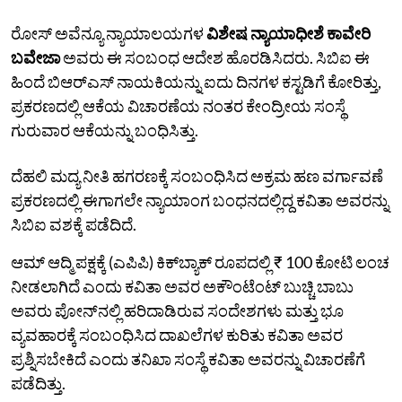
ರೋಸ್‌ ಅವೆನ್ಯೂ ನ್ಯಾಯಾಲಯಗಳ
ವಿಶೇಷ ನ್ಯಾಯಾಧೀಶೆ ಕಾವೇರಿ
ಬವೇಜಾ
ಅವರು ಈ ಸಂಬಂಧ ಆದೇಶ ಹೊರಡಿಸಿದರು. ಸಿಬಿಐ ಈ
ಹಿಂದೆ ಬಿಆರ್‌ಎಸ್ ನಾಯಕಿಯನ್ನು ಐದು ದಿನಗಳ ಕಸ್ಟಡಿಗೆ ಕೋರಿತ್ತು,
ಪ್ರಕರಣದಲ್ಲಿ ಆಕೆಯ ವಿಚಾರಣೆಯ ನಂತರ ಕೇಂದ್ರೀಯ ಸಂಸ್ಥೆ
ಗುರುವಾರ ಆಕೆಯನ್ನು ಬಂಧಿಸಿತ್ತು.
ದೆಹಲಿ ಮದ್ಯ ನೀತಿ ಹಗರಣಕ್ಕೆ ಸಂಬಂಧಿಸಿದ ಅಕ್ರಮ ಹಣ ವರ್ಗಾವಣೆ
ಪ್ರಕರಣದಲ್ಲಿ ಈಗಾಗಲೇ ನ್ಯಾಯಾಂಗ ಬಂಧನದಲ್ಲಿದ್ದ ಕವಿತಾ ಅವರನ್ನು
ಸಿಬಿಐ ವಶಕ್ಕೆ ಪಡೆದಿದೆ.
ಆಮ್ ಆದ್ಮಿ ಪಕ್ಷಕ್ಕೆ (ಎಪಿಪಿ) ಕಿಕ್‌ಬ್ಯಾಕ್ ರೂಪದಲ್ಲಿ ₹ 100 ಕೋಟಿ ಲಂಚ
ನೀಡಲಾಗಿದೆ ಎಂದು ಕವಿತಾ ಅವರ ಅಕೌಂಟೆಂಟ್ ಬುಚ್ಚಿ ಬಾಬು
ಅವರು ಪೋನ್‌ನಲ್ಲಿ ಹರಿದಾಡಿರುವ ಸಂದೇಶಗಳು ಮತ್ತು ಭೂ
ವ್ಯವಹಾರಕ್ಕೆ ಸಂಬಂಧಿಸಿದ ದಾಖಲೆಗಳ ಕುರಿತು ಕವಿತಾ ಅವರ
ಪ್ರಶ್ನಿಸಬೇಕಿದೆ ಎಂದು ತನಿಖಾ ಸಂಸ್ಥೆ ಕವಿತಾ ಅವರನ್ನು ವಿಚಾರಣೆಗೆ
ಪಡೆದಿತ್ತು.