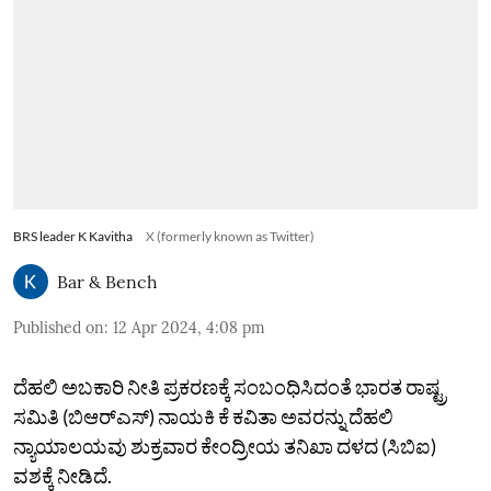
BRS leader K Kavitha
X (formerly known as Twitter)
Bar & Bench
Published on
:
12 Apr 2024, 4:08 pm
ದೆಹಲಿ ಅಬಕಾರಿ ನೀತಿ ಪ್ರಕರಣಕ್ಕೆ ಸಂಬಂಧಿಸಿದಂತೆ ಭಾರತ ರಾಷ್ಟ್ರ
ಸಮಿತಿ (ಬಿಆರ್‌ಎಸ್‌) ನಾಯಕಿ ಕೆ ಕವಿತಾ ಅವರನ್ನು ದೆಹಲಿ
ನ್ಯಾಯಾಲಯವು ಶುಕ್ರವಾರ ಕೇಂದ್ರೀಯ ತನಿಖಾ ದಳದ (ಸಿಬಿಐ)
ವಶಕ್ಕೆ ನೀಡಿದೆ.