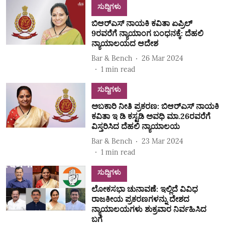
ಸುದ್ದಿಗಳು
ಬಿಆರ್‌ಎಸ್‌ ನಾಯಕಿ ಕವಿತಾ ಏಪ್ರಿಲ್
9ರವರೆಗೆ ನ್ಯಾಯಾಂಗ ಬಂಧನಕ್ಕೆ: ದೆಹಲಿ
ನ್ಯಾಯಾಲಯದ ಆದೇಶ
Bar & Bench
26 Mar 2024
1
min read
ಸುದ್ದಿಗಳು
ಅಬಕಾರಿ ನೀತಿ ಪ್ರಕರಣ: ಬಿಆರ್‌ಎಸ್‌ ನಾಯಕಿ
ಕವಿತಾ ಇ ಡಿ ಕಸ್ಟಡಿ ಅವಧಿ ಮಾ.26ರವರೆಗೆ
ವಿಸ್ತರಿಸಿದ ದೆಹಲಿ ನ್ಯಾಯಾಲಯ
Bar & Bench
23 Mar 2024
1
min read
ಸುದ್ದಿಗಳು
ಲೋಕಸಭಾ ಚುನಾವಣೆ: ಇಲ್ಲಿದೆ ವಿವಿಧ
ರಾಜಕೀಯ ಪ್ರಕರಣಗಳನ್ನು ದೇಶದ
ನ್ಯಾಯಾಲಯಗಳು ಶುಕ್ರವಾರ ನಿರ್ವಹಿಸಿದ
ಬಗೆ