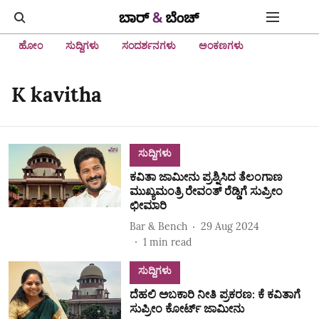
ಹೋಂ
ಸುದ್ದಿಗಳು
ಸಂದರ್ಶನಗಳು
ಅಂಕಣಗಳು
K kavitha
ಸುದ್ದಿಗಳು
ಕವಿತಾ ಜಾಮೀನು ಪ್ರಶ್ನಿಸಿದ ತೆಲಂಗಾಣ
ಮುಖ್ಯಮಂತ್ರಿ ರೇವಂತ್ ರೆಡ್ಡಿಗೆ ಸುಪ್ರೀಂ
ಛೀಮಾರಿ
Bar & Bench
29 Aug 2024
1
min read
ಸುದ್ದಿಗಳು
ದೆಹಲಿ ಅಬಕಾರಿ ನೀತಿ ಪ್ರಕರಣ: ಕೆ ಕವಿತಾಗೆ
ಸುಪ್ರೀಂ ಕೋರ್ಟ್ ಜಾಮೀನು