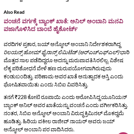
Also Read
ವಂಚನೆ ವರ್ಗಕ್ಕೆ ಬ್ಯಾಂಕ್ ಖಾತೆ: ಅನಿಲ್ ಅಂಬಾನಿ ಮನವಿ
ವಜಾಗೊಳಿಸಿದ ಬಾಂಬೆ ಹೈಕೋರ್ಟ್
ವರದಿಗಳ ಪ್ರಕಾರ, ಜಯ್‌ ಅನ್ಮೋಲ್ ಅಂಬಾನಿ ನಿರ್ದೇಶಕರಾಗಿದ್ದ
ರಿಲಯನ್ಸ್ ಹೋಮ್ ಫೈನಾನ್ಸ್ ಲಿಮಿಟೆಡ್ (ಆರ್‌ಎಚ್‌ಎಫ್‌ಎಲ್‌)
ಭಾರಿ
ಮೊತ್ತದ ಸಾಲ ಪಡೆದಿದ್ದರೂ ಅದನ್ನು ಮರುಪಾವತಿಸಿರಲಿಲ್ಲ. ವಿಶೇಷ
ಲೆಕ್ಕ ಪರಿಶೋಧನೆ ವೇಳೆ ಹಣ ದುರುಪಯೋಗವಾಗಿರುವುದು
ಕಂಡುಬಂದಿತ್ತು. ಪರಿಣಾಮ ಅವರ ಖಾತೆ ಅನುತ್ಪಾದಕ ಆಸ್ತಿ ಎಂದು
ಘೋಷಿತವಾಯಿತು ಎಂದು ಸಿಬಿಐ ವಿವರಿಸಿತ್ತು.
ತನಗೆ ₹228 ಕೋಟಿ ರೂಪಾಯಿ ಎಂದು ಆರೋಪಿಸಿದ್ದ ಯೂನಿಯನ್
ಬ್ಯಾಂಕ್ ಅನಿಲ್ ಅವರ ಖಾತೆಯನ್ನು ವಂಚನೆ ಎಂದು ವರ್ಗೀಕರಿಸಿತ್ತು.
ನಂತರ, ಸಿಬಿಐ ಅನ್ಮೋಲ್ ಅಂಬಾನಿ ವಿರುದ್ಧ ಕ್ರಿಮಿನಲ್ ಮೊಕದ್ದಮೆ
ಹೂಡಿತ್ತು. ಹಿರಿಯ ವಕೀಲ ರಾಜೀವ್ ನಾಯರ್ ಅವರು ಜಯ್‌
ಅನ್ಮೋಲ್ ಅಂಬಾನಿ ಪರ ವಾದಿಸಿದರು.