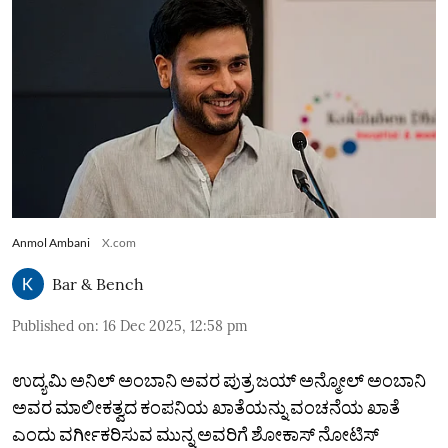
Anmol Ambani
X.com
Bar & Bench
Published on
:
16 Dec 2025, 12:58 pm
ಉದ್ಯಮಿ ಅನಿಲ್ ಅಂಬಾನಿ ಅವರ ಪುತ್ರ ಜಯ್‌ ಅನ್ಮೋಲ್ ಅಂಬಾನಿ
ಅವರ ಮಾಲೀಕತ್ವದ ಕಂಪನಿಯ ಖಾತೆಯನ್ನು ವಂಚನೆಯ ಖಾತೆ
ಎಂದು ವರ್ಗೀಕರಿಸುವ ಮುನ್ನ ಅವರಿಗೆ ಶೋಕಾಸ್ ನೋಟಿಸ್