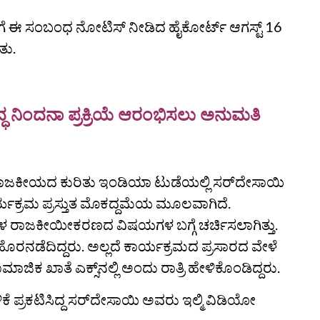
 ಈ ಸಂಬಂಧ ನೋಟಿಸ್‌ ನೀಡಿದ ಹೈಕೋರ್ಟ್‌ ಆಗಸ್ಟ್ 16
ತು.
ುದ್ಧ ನಿಂದನಾ ಪ್ರಕ್ರಿಯೆ ಆರಂಭಿಸಲು ಅನುಮತಿ
ಾಜಕೀಯದ ಕುರಿತು ಇಂಡಿಯಾ ಟುಡೆಯಲ್ಲಿ ಸರ್‌ದೇಸಾಯಿ
್ಯಕ್ರಮ ಪ್ರಸ್ತುತ ಮೊಕದ್ದಮೆಯ ಮೂಲವಾಗಿದೆ.
ಡೆಗಳ ರಾಜಕೀಯೀಕರಣದ ವಿಷಯಗಳ ಬಗ್ಗೆ ಚರ್ಚಿಸಲಾಗಿತ್ತು.
ಂದ ಹೊರನಡೆದಿದ್ದರು. ಅಲ್ಲದೆ ಕಾರ್ಯಕ್ರಮದ ಪ್ರಸಾರದ ವೇಳೆ
ಾಜಿಕ ಖಾತೆ ಎಕ್ಸ್‌ನಲ್ಲಿ ಅಂದು ರಾತ್ರಿ ಹೇಳಿಕೊಂಡಿದ್ದರು.
ಕೆ ಪ್ರಕಟಿಸಿದ್ದ ಸರ್‌ದೇಸಾಯಿ ಅವರು ಇಲ್ಮಿ ವಿಡಿಯೋ