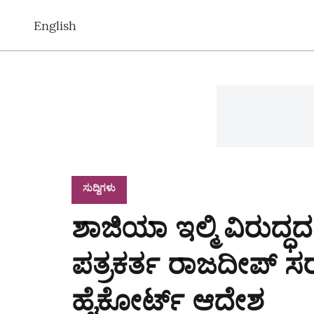
English
ಸುದ್ದಿಗಳು
ಶಾಜಿಯಾ ಇಲ್ಮಿ ವಿರುದ್
ಪತ್ರಕರ್ತ ರಾಜದೀಪ್‌ ಸ
ಹೈಕೋರ್ಟ್ ಆದೇಶ