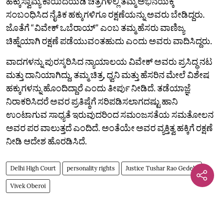
ಹಕ್ಕುಸ್ವಾಮ್ಯ ಕಾಯಿದೆಯಡಿ ಚಿತ್ರಗಳಲ್ಲಿ ತಮ್ಮ ಅಭಿನಯಕ್ಕೆ
ಸಂಬಂಧಿಸಿದ ನೈತಿಕ ಹಕ್ಕುಗಳಿಗೂ ರಕ್ಷಣೆಯನ್ನು ಅವರು ಬೇಡಿದ್ದರು.
ಜೊತೆಗೆ “ವಿವೇಕ್ ಒಬೆರಾಯ್” ಎಂಬ ತಮ್ಮ ಹೆಸರು ವಾಣಿಜ್ಯ
ಚಿಹ್ನೆಯಾಗಿ ರಕ್ಷಣೆ ಪಡೆಯುವಂತಹುದು ಎಂದು ಅವರು ವಾದಿಸಿದ್ದರು.
ವಾದಗಳನ್ನು ಪುರಸ್ಕರಿಸಿದ ನ್ಯಾಯಾಲಯ ವಿವೇಕ್‌ ಅವರು ಪ್ರಸಿದ್ಧ ನಟ
ಮತ್ತು ದಾನಿಯಾಗಿದ್ದು, ತಮ್ಮ ಚಿತ್ರ, ಧ್ವನಿ ಮತ್ತು ಹೆಸರಿನ ಮೇಲೆ ವಿಶೇಷ
ಹಕ್ಕುಗಳನ್ನು ಹೊಂದಿದ್ದಾರೆ ಎಂದು ತೀರ್ಪು ನೀಡಿದೆ. ತಡೆಯಾಜ್ಞೆ
ನಿರಾಕರಿಸಿದರೆ ಅವರ ಪ್ರತಿಷ್ಠೆಗೆ ಸರಿಪಡಿಸಲಾಗದಷ್ಟು ಹಾನಿ
ಉಂಟಾಗುವ ಸಾಧ್ಯತೆ ಇರುವುದರಿಂದ ಸಮಂಜಸತೆಯ ಸಮತೋಲನ
ಅವರ ಪರ ವಾಲುತ್ತದೆ ಎಂದಿದೆ. ಅಂತೆಯೇ ಅವರ ವ್ಯಕ್ತಿತ್ವ ಹಕ್ಕಿಗೆ ರಕ್ಷಣೆ
ನೀಡಿ ಆದೇಶ ಹೊರಡಿಸಿದೆ.
Delhi High Court
personality rights
Justice Tushar Rao Gedela
Vivek Oberoi