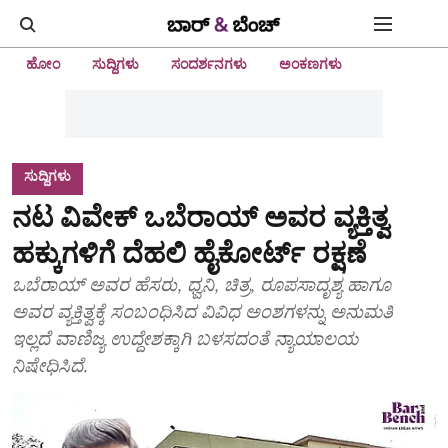
ಹೋಂ
ಸುದ್ದಿಗಳು
ಸಂದರ್ಶನಗಳು
ಅಂಕಣಗಳು
ಸುದ್ದಿಗಳು
ನಟ ವಿವೇಕ್ ಒಬೆರಾಯ್ ಅವರ ವ್ಯಕ್ತಿತ್ವ
ಹಕ್ಕುಗಳಿಗೆ ದೆಹಲಿ ಹೈಕೋರ್ಟ್‌ ರಕ್ಷಣೆ
ಒಬೆರಾಯ್ ಅವರ ಹೆಸರು, ಧ್ವನಿ, ಚಿತ್ರ, ರೂಪಸಾದೃಶ್ಯ ಹಾಗೂ
ಅವರ ವ್ಯಕ್ತಿತ್ವಕ್ಕೆ ಸಂಬಂಧಿಸಿದ ವಿವಿಧ ಅಂಶಗಳನ್ನು ಅನುಮತಿ
ಇಲ್ಲದೆ ವಾಣಿಜ್ಯ ಉದ್ದೇಶಕ್ಕಾಗಿ ಬಳಸದಂತೆ ನ್ಯಾಯಾಲಯ
ನಿಷೇಧಿಸಿದೆ.