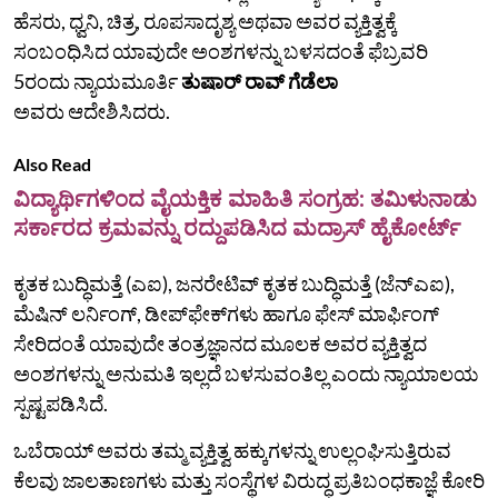
ಹೆಸರು, ಧ್ವನಿ, ಚಿತ್ರ, ರೂಪಸಾದೃಶ್ಯ ಅಥವಾ ಅವರ ವ್ಯಕ್ತಿತ್ವಕ್ಕೆ
ಸಂಬಂಧಿಸಿದ ಯಾವುದೇ ಅಂಶಗಳನ್ನು ಬಳಸದಂತೆ ಫೆಬ್ರವರಿ
5ರಂದು ನ್ಯಾಯಮೂರ್ತಿ
ತುಷಾರ್ ರಾವ್ ಗೆಡೆಲಾ
ಅವರು ಆದೇಶಿಸಿದರು.
Also Read
ವಿದ್ಯಾರ್ಥಿಗಳಿಂದ ವೈಯಕ್ತಿಕ ಮಾಹಿತಿ ಸಂಗ್ರಹ: ತಮಿಳುನಾಡು
ಸರ್ಕಾರದ ಕ್ರಮವನ್ನು ರದ್ದುಪಡಿಸಿದ ಮದ್ರಾಸ್‌ ಹೈಕೋರ್ಟ್‌
ಕೃತಕ ಬುದ್ಧಿಮತ್ತೆ (ಎಐ), ಜನರೇಟಿವ್ ಕೃತಕ ಬುದ್ಧಿಮತ್ತೆ (ಜೆನ್‌ಎಐ),
ಮೆಷಿನ್ ಲರ್ನಿಂಗ್, ಡೀಪ್‌ಫೇಕ್‌ಗಳು ಹಾಗೂ ಫೇಸ್ ಮಾರ್ಫಿಂಗ್
ಸೇರಿದಂತೆ ಯಾವುದೇ ತಂತ್ರಜ್ಞಾನದ ಮೂಲಕ ಅವರ ವ್ಯಕ್ತಿತ್ವದ
ಅಂಶಗಳನ್ನು ಅನುಮತಿ ಇಲ್ಲದೆ ಬಳಸುವಂತಿಲ್ಲ ಎಂದು ನ್ಯಾಯಾಲಯ
ಸ್ಪಷ್ಟಪಡಿಸಿದೆ.
ಒಬೆರಾಯ್ ಅವರು ತಮ್ಮ ವ್ಯಕ್ತಿತ್ವ ಹಕ್ಕುಗಳನ್ನು ಉಲ್ಲಂಘಿಸುತ್ತಿರುವ
ಕೆಲವು ಜಾಲತಾಣಗಳು ಮತ್ತು ಸಂಸ್ಥೆಗಳ ವಿರುದ್ಧ ಪ್ರತಿಬಂಧಕಾಜ್ಞೆ ಕೋರಿ