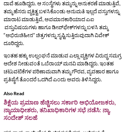
ದಾವೆ ಹೂಡಿದ್ದರು. ಆ ಸಂಸ್ಥೆಗಳು ತಮ್ಮನ್ನು ಅನುಕರಣೆ ಮಾಡುತ್ತಿವೆ,
ತಮ್ಮ ಹೆಸರು ವ್ಯಕ್ತಿತ್ವ ಬಳಸಿಕೊಂಡು ಅನುಮತಿ ಇಲ್ಲದೆ ವಸ್ತುಗಳನ್ನು
ಮಾರಾಟ ಮಾಡುತ್ತಿವೆ, ಅವಮಾನಕಾರಿಯಾದ ಎಐ
ವಸ್ತುವಿಷಯಗಳು ಹಾಗೂ ಡೀಪ್‌ಫೇಕ್‌ಗಳನ್ನು ಬಳಸಿ ತಮ್ಮ
“ಅಭಿರುಚಿಹೀನ” ಚಿತ್ರಗಳನ್ನು ಸೃಷ್ಟಿಸುತ್ತಿರುವುದಾಗಿ ವಿವೇಕ್‌
ದೂರಿದ್ದರು.
ಇಂತಹ ಹಕ್ಕು ಉಲ್ಲಂಘನೆ ಮಾಡುವ ಎಲ್ಲಾ ವ್ಯಕ್ತಿಗಳ ವಿರುದ್ಧ ಸಮಗ್ರ
ಆದೇಶ ನೀಡುವಂತೆ ಒಬೆರಾಯ್ ಮನವಿ ಮಾಡಿದ್ದರು. ಇಂತಹ
ಚಟುವಟಿಕೆಗಳ ಪರಿಣಾಮವಾಗಿ ತಮ್ಮ ಗೌರವ, ವ್ಯವಹಾರ ಹಾಗೂ
ಪ್ರತಿಷ್ಠೆಗೆ ತೊಂದರೆ ಒದಗಿದೆ ಎಂದು ಅವರು ತಿಳಿಸಿದ್ದರು.
Also Read
ಶಿಕ್ಷೆಯ ಪ್ರಮಾಣ ಹೆಚ್ಚಿಸಲು ಸರ್ಕಾರಿ ಅಭಿಯೋಜಕರು,
ನ್ಯಾಯಾಧೀಶರು, ತನಿಖಾಧಿಕಾರಿಗಳ ಸಭೆ ನಡೆಸಿ: ನ್ಯಾ.
ಸಂದೇಶ್‌ ಸಲಹೆ