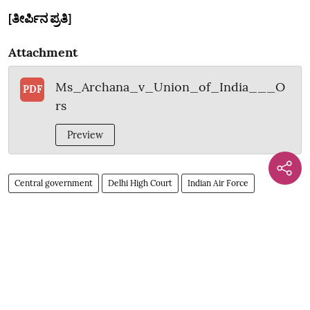
[ತೀರ್ಪಿನ ಪ್ರತಿ]
Attachment
Ms_Archana_v_Union_of_India___O
PDF
rs
Preview
Central government
Delhi High Court
Indian Air Force