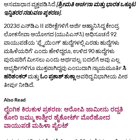
ಅಸಮಾಧಾನ ವ್ಯಕ್ತಪಡಿಸಿದೆ
[ಶ್ರೀಮತಿ ಅರ್ಚನಾ ಮತ್ತು ಭಾರತ ಒಕ್ಕೂಟ
ಇನ್ನಿತರರ ನಡುವಣ ಪ್ಕಕರಣ].
2023ರ ಎನ್‌ಡಿಎ II ಪರೀಕ್ಷೆಗಳಿಗೆ ಅರ್ಜಿ ಆಹ್ವಾನಿಸಿದ್ದ ಕೇಂದ್ರ
ಲೋಕಸೇವಾ ಆಯೋಗದ (ಯುಪಿಎಸ್‌ಸಿ) ಅಧಿಸೂಚನೆ 92
ವಾಯುಪಡೆಯ 'ಫ್ಲೈಯಿಂಗ್' ಹುದ್ದೆಗಳಲ್ಲಿ ಎರಡು ಹುದ್ದೆಗಳು
ಮಹಿಳೆಯರಿಗೆʼ ಎಂದು ಹೇಳಿದ್ದರೂ, ಉಳಿದ 90 ಹುದ್ದೆಗಳು
ಪುರುಷರಿಗೆ ಮೀಸಲು ಎಂದು ಅರ್ಥವಲ್ಲ. ಬದಲಿಗೆ ಅವು ಎಲ್ಲ
ಅಭ್ಯರ್ಥಿಗಳಿಗೂ ಮುಕ್ತವಾಗಿದ್ದವು ಎಂಬುದಾಗಿ ನ್ಯಾಯಮೂರ್ತಿ
ಸಿ
ಹರಿಶಂಕರ್
ಮತ್ತು
ಓಂ ಪ್ರಕಾಶ್ ಶುಕ್ಲಾ
ಅವರಿದ್ದ ವಿಭಾಗೀಯ ಪೀಠ
ತೀರ್ಪು ನೀಡಿದೆ.
Also Read
ಲೈಂಗಿಕ ಕಿರುಕುಳ ಪ್ರಕರಣ: ಆರೋಪಿ ಜಾಮೀನು ರದ್ದತಿ
ಕೋರಿ ಜಮ್ಮು ಕಾಶ್ಮೀರ ಹೈಕೋರ್ಟ್ ಮೊರೆಹೋದ
ವಾಯುಪಡೆ ಮಹಿಳಾ ಪೈಲಟ್