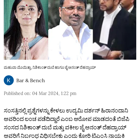
ಮಹುವಾ ಮೊಯಿತ್ರಾ, ನಿಶಿಕಾಂತ್ ದುಬೆ ಹಾಗೂ ಜೈ ಅನಂತ್ ದೆಹದ್ರಾಯ್
Bar & Bench
Published on
:
04 Mar 2024, 1:22 pm
ಸಂಸತ್ತಿನಲ್ಲಿ ಪ್ರಶ್ನೆಗಳನ್ನು ಕೇಳಲು ಉದ್ಯಮಿ ದರ್ಶನ್ ಹಿರಾನಂದಾನಿ
ಅವರಿಂದ ಲಂಚ ಪಡೆದಿದ್ದಾರೆ ಎಂಬ ಆರೋಪ ಮಾಡದಂತೆ ಬಿಜೆಪಿ
ಸಂಸದ ನಿಶಿಕಾಂತ್ ದುಬೆ ಮತ್ತು ವಕೀಲ ಜೈ ಅನಂತ್ ದೆಹದ್ರಾಯ್
ಅವರಿಗೆ ನಿರ್ಬಂಧ ವಿಧಿಸಬೇಕು ಎಂದು ಕೋರಿ ಟಿಎಂಸಿ ನಾಯಕಿ