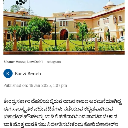
Bikaner House, New DelhiI
nstagram
Bar & Bench
Published on
:
16 Jan 2025, 1:07 pm
ಕೇಂದ್ರ ಸರ್ಕಾರ ದೆಹಲಿಯಲ್ಲಿರುವ ರಾಜರ ಕಾಲದ ಅರಮನೆಯಾಗಿದ್ದ
ಈಗ ಸಾಂಸ್ಕೃತಿಕ ಚಟುವಟಿಕೆಗಳು ನಡೆಯುವ ಕಟ್ಟಡವಾಗಿರುವ
ಬಿಕಾನೇರ್ ಹೌಸ್‌
ಅನ್ನು ಬಾಡಿಗೆ ಪಡೆದಾಗಿನಿಂದ ಪಾವತಿಸಬೇಕಾದ
ಬಾಕಿ ಮೊತ್ತ ಪಾವತಿಸಲು ನಿರ್ದೇಶಿಸಬೇಕೆಂದು ಕೋರಿ ಬಿಕಾನೇರ್‌ನ