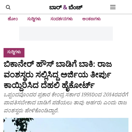
ಹೋಂ
ಸುದ್ದಿಗಳು
ಸಂದರ್ಶನಗಳು
ಅಂಕಣಗಳು
ಸುದ್ದಿಗಳು
ಬಿಕಾನೇರ್ ಹೌಸ್ ಬಾಡಿಗೆ ಬಾಕಿ: ರಾಜ
ವಂಶಸ್ಥರು ಸಲ್ಲಿಸಿದ್ದ ಅರ್ಜಿಯ ತೀರ್ಪು
ಕಾಯ್ದಿರಿಸಿದ ದೆಹಲಿ ಹೈಕೋರ್ಟ್
ಒಪ್ಪಂದವೊಂದರ ಪ್ರಕಾರ ಕೇಂದ್ರ ಸರ್ಕಾರ 1991ರಿಂದ 2014ರವರೆಗೆ
ಪಾವತಿಸಬೇಕಾದ ಬಾಡಿಗೆ ಪಡೆಯಲು ತಾವು ಅರ್ಹರು ಎಂದು ರಾಜ
ವಂಶಸ್ಥರು ಹೇಳಿಕೊಂಡಿದ್ದಾರೆ.