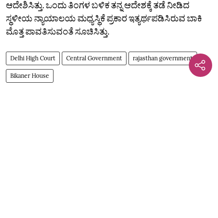
ಆದೇಶಿಸಿತ್ತು. ಒಂದು ತಿಂಗಳ ಬಳಿಕ ತನ್ನ ಆದೇಶಕ್ಕೆ ತಡೆ ನೀಡಿದ
ಸ್ಥಳೀಯ ನ್ಯಾಯಾಲಯ ಮಧ್ಯಸ್ಥಿಕೆ ಪ್ರಕಾರ ಇತ್ಯರ್ಥಪಡಿಸಿರುವ ಬಾಕಿ
ಮೊತ್ತ ಪಾವತಿಸುವಂತೆ ಸೂಚಿಸಿತ್ತು.
Delhi High Court
Central Government
rajasthan government
Bikaner House