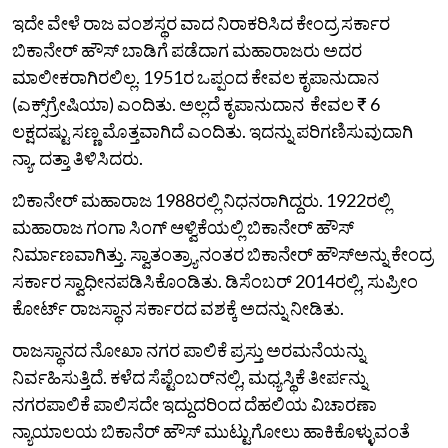
ಇದೇ ವೇಳೆ ರಾಜ ವಂಶಸ್ಥರ ವಾದ ನಿರಾಕರಿಸಿದ ಕೇಂದ್ರ ಸರ್ಕಾರ
ಬಿಕಾನೇರ್‌ ಹೌಸ್‌ ಬಾಡಿಗೆ ಪಡೆದಾಗ ಮಹಾರಾಜರು ಅದರ
ಮಾಲೀಕರಾಗಿರಲಿಲ್ಲ. 1951ರ ಒಪ್ಪಂದ ಕೇವಲ ಕೃಪಾನುದಾನ
(ಎಕ್ಸ್‌ಗ್ರೇಷಿಯಾ) ಎಂದಿತು. ಅಲ್ಲದೆ ಕೃಪಾನುದಾನ ಕೇವಲ ₹ 6
ಲಕ್ಷದಷ್ಟು ಸಣ್ಣ ಮೊತ್ತವಾಗಿದೆ ಎಂದಿತು. ಇದನ್ನು ಪರಿಗಣಿಸುವುದಾಗಿ
ನ್ಯಾ. ದತ್ತಾ ತಿಳಿಸಿದರು.
ಬಿಕಾನೇರ್‌ ಮಹಾರಾಜ 1988ರಲ್ಲಿ ನಿಧನರಾಗಿದ್ದರು. 1922ರಲ್ಲಿ
ಮಹಾರಾಜ ಗಂಗಾ ಸಿಂಗ್ ಆಳ್ವಿಕೆಯಲ್ಲಿ ಬಿಕಾನೇರ್‌ ಹೌಸ್
ನಿರ್ಮಾಣವಾಗಿತ್ತು. ಸ್ವಾತಂತ್ರ್ಯಾನಂತರ ಬಿಕಾನೇರ್‌ ಹೌಸ್‌ಅನ್ನು ಕೇಂದ್ರ
ಸರ್ಕಾರ ಸ್ವಾಧೀನಪಡಿಸಿಕೊಂಡಿತು. ಡಿಸೆಂಬರ್ 2014ರಲ್ಲಿ, ಸುಪ್ರೀಂ
ಕೋರ್ಟ್ ರಾಜಸ್ಥಾನ ಸರ್ಕಾರದ ವಶಕ್ಕೆ ಅದನ್ನು ನೀಡಿತು.
ರಾಜಸ್ಥಾನದ ನೋಖಾ ನಗರ ಪಾಲಿಕೆ ಪ್ರಸ್ತು ಅರಮನೆಯನ್ನು
ನಿರ್ವಹಿಸುತ್ತಿದೆ. ಕಳೆದ ಸೆಪ್ಟೆಂಬರ್‌ನಲ್ಲಿ, ಮಧ್ಯಸ್ಥಿಕೆ ತೀರ್ಪನ್ನು
ನಗರಪಾಲಿಕೆ ಪಾಲಿಸದೇ ಇದ್ದುದರಿಂದ ದೆಹಲಿಯ ವಿಚಾರಣಾ
ನ್ಯಾಯಾಲಯ ಬಿಕಾನೆರ್ ಹೌಸ್ ಮುಟ್ಟುಗೋಲು ಹಾಕಿಕೊಳ್ಳುವಂತೆ