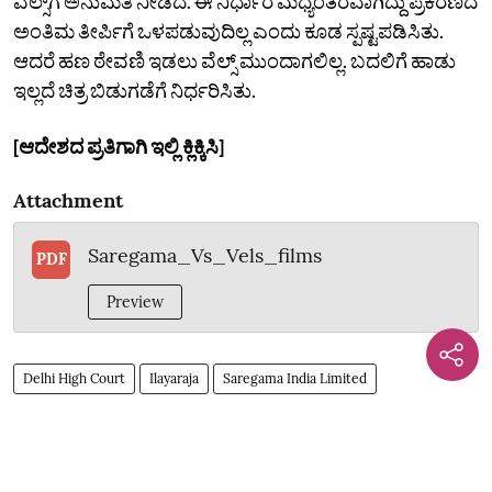
ವೆಲ್ಸ್‌ಗೆ ಅನುಮತಿ ನೀಡಿದೆ. ಈ ನಿರ್ಧಾರ ಮಧ್ಯಂತರವಾಗಿದ್ದು ಪ್ರಕರಣದ
ಅಂತಿಮ ತೀರ್ಪಿಗೆ ಒಳಪಡುವುದಿಲ್ಲ ಎಂದು ಕೂಡ ಸ್ಪಷ್ಟಪಡಿಸಿತು.
ಆದರೆ ಹಣ ಠೇವಣಿ ಇಡಲು ವೆಲ್ಸ್‌ ಮುಂದಾಗಲಿಲ್ಲ. ಬದಲಿಗೆ ಹಾಡು
ಇಲ್ಲದೆ ಚಿತ್ರ ಬಿಡುಗಡೆಗೆ ನಿರ್ಧರಿಸಿತು.
[ಆದೇಶದ ಪ್ರತಿಗಾಗಿ ಇಲ್ಲಿ ಕ್ಲಿಕ್ಕಿಸಿ]
Attachment
Saregama_Vs_Vels_films
PDF
Preview
Delhi High Court
Ilayaraja
Saregama India Limited