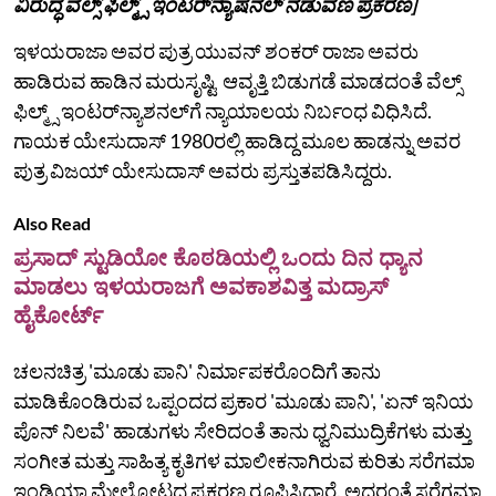
ವಿರುದ್ಧ ವೆಲ್ಸ್ ಫಿಲ್ಮ್ಸ್ ಇಂಟರ್‌ನ್ಯಾಷನಲ್‌ ನಡುವಣ ಪ್ರಕರಣ]
ಇಳಯರಾಜಾ ಅವರ ಪುತ್ರ ಯುವನ್ ಶಂಕರ್ ರಾಜಾ ಅವರು
ಹಾಡಿರುವ ಹಾಡಿನ ಮರುಸೃಷ್ಟಿ ಆವೃತ್ತಿ ಬಿಡುಗಡೆ ಮಾಡದಂತೆ ವೆಲ್ಸ್
ಫಿಲ್ಮ್ಸ್ ಇಂಟರ್‌ನ್ಯಾಶನಲ್‌ಗೆ ನ್ಯಾಯಾಲಯ ನಿರ್ಬಂಧ ವಿಧಿಸಿದೆ.
ಗಾಯಕ ಯೇಸುದಾಸ್ 1980ರಲ್ಲಿ ಹಾಡಿದ್ದ ಮೂಲ ಹಾಡನ್ನು ಅವರ
ಪುತ್ರ ವಿಜಯ್ ಯೇಸುದಾಸ್ ಅವರು ಪ್ರಸ್ತುತಪಡಿಸಿದ್ದರು.
Also Read
ಪ್ರಸಾದ್ ಸ್ಟುಡಿಯೋ ಕೊಠಡಿಯಲ್ಲಿ ಒಂದು ದಿನ ಧ್ಯಾನ
ಮಾಡಲು ಇಳಯರಾಜಗೆ ಅವಕಾಶವಿತ್ತ ಮದ್ರಾಸ್
ಹೈಕೋರ್ಟ್
ಚಲನಚಿತ್ರ 'ಮೂಡು ಪಾನಿ' ನಿರ್ಮಾಪಕರೊಂದಿಗೆ ತಾನು
ಮಾಡಿಕೊಂಡಿರುವ ಒಪ್ಪಂದದ ಪ್ರಕಾರ 'ಮೂಡು ಪಾನಿ', 'ಏನ್ ಇನಿಯ
ಪೊನ್ ನಿಲವೆ' ಹಾಡುಗಳು ಸೇರಿದಂತೆ ತಾನು ಧ್ವನಿಮುದ್ರಿಕೆಗಳು ಮತ್ತು
ಸಂಗೀತ ಮತ್ತು ಸಾಹಿತ್ಯ ಕೃತಿಗಳ ಮಾಲೀಕನಾಗಿರುವ ಕುರಿತು ಸರೆಗಮಾ
ಇಂಡಿಯಾ ಮೇಲ್ನೋಟದ ಪ್ರಕರಣ ರೂಪಿಸಿದ್ದಾರೆ. ಅದರಂತೆ ಸರೆಗಮಾ