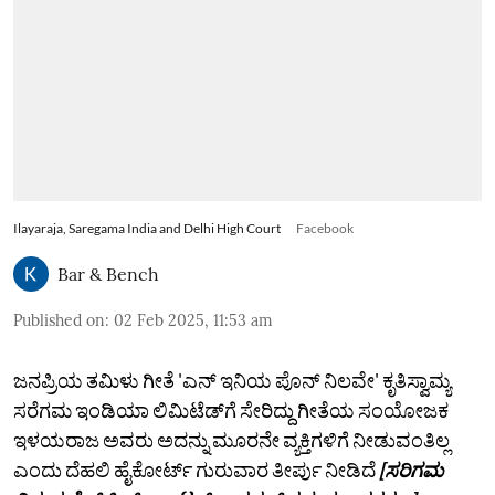
Ilayaraja, Saregama India and Delhi High Court
Facebook
Bar & Bench
Published on
:
02 Feb 2025, 11:53 am
ಜನಪ್ರಿಯ ತಮಿಳು ಗೀತೆ 'ಎನ್ ಇನಿಯ ಪೊನ್ ನಿಲವೇ' ಕೃತಿಸ್ವಾಮ್ಯ
ಸರೆಗಮ ಇಂಡಿಯಾ ಲಿಮಿಟೆಡ್‌ಗೆ ಸೇರಿದ್ದು ಗೀತೆಯ ಸಂಯೋಜಕ
ಇಳಯರಾಜ ಅವರು ಅದನ್ನು ಮೂರನೇ ವ್ಯಕ್ತಿಗಳಿಗೆ ನೀಡುವಂತಿಲ್ಲ
ಎಂದು ದೆಹಲಿ ಹೈಕೋರ್ಟ್ ಗುರುವಾರ ತೀರ್ಪು ನೀಡಿದೆ
[ಸರಿಗಮ