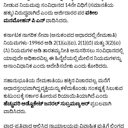
ನೀಡುವ ನಿಯಮವು ಸಂವಿಧಾನದ 14ನೇ ವಿಧಿಗೆ (ಸಮಾನತೆಯ
ಹಕ್ಕು) ವಿರುದ್ಧವಾಗಿದೆ ಎಂದು ಅರ್ಜಿದಾರರ ಪರ
ವಕೀಲ
ಮನಮೋಹನ್‌ ಪಿ ಎನ್‌
ವಾದಿಸಿದರು.
ಕರ್ನಾಟಕ ನಾಗರಿಕ ಸೇವಾ (ಅನುಕಂಪದ ಆಧಾರದಲ್ಲಿ ನೇಮಕಾತಿ)
ನಿಯಮಗಳು-1996ರ ಅಡಿ 2(1)(ಎ)(ಐ), 2(1)(ಬಿ) ಮತ್ತು 3(2)(ಐ)
(ಸಿ) ನಿಯಮಗಳ ಅಡಿ ತಾರತಮ್ಯ ನೀತಿ ಅನುಸರಿಸಲು ಸಂವಿಧಾನದಲ್ಲಿ
ಯಾವುದೇ ಅಧಿಕಾರವಿಲ್ಲ. ಈ ಹಿನ್ನೆಲೆಯಲ್ಲಿ ಮೇಲಿನ ನಿಯಮಗಳನ್ನು
ಅಸಾಂವಿಧಾನಿಕ ಎಂದು ಆದೇಶಿಸಬೇಕು ಎಂದು ಕೋರಿದರು.
ಸಹಾನುಭೂತಿಯ ನೇಮಕಾತಿಯು ಹಕ್ಕಿನ ವಿಚಾರವಲ್ಲ. ಮನೆಗೆ
ಆಧಾರಸ್ತಂಭವಾಗಿದ್ದ ವ್ಯಕ್ತಿಯನ್ನು ಕಳೆದುಕೊಂಡು ಸಂಕಷ್ಟಕ್ಕೆ ಸಿಲುಕುವ
ಕುಟುಂಬಕ್ಕೆ ಸರ್ಕಾರ ತೋರುವ ರಿಯಾಯಿತಿಯಾಗಿದೆ ಎಂದು
ಹೆಚ್ಚುವರಿ ಅಡ್ವೊಕೇಟ್‌ ಜನರಲ್‌ ಸುಬ್ರಮಣ್ಯ ಆರ್‌
ಪ್ರಬಲವಾಗಿ
ವಾದಿಸಿದರು.
ವಾದ-ಪ್ರತಿವಾದ ಆಲಿಸಿದ ನ್ಯಾಯಾಲಯವು ವಿವಾಹಿತ ಪುತ್ರಿಗೆ ಲಿಂಗದ