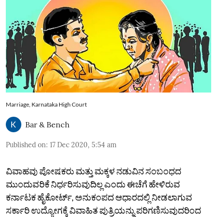
Marriage, Karnataka High Court
Bar & Bench
Published on
:
17 Dec 2020, 5:54 am
ವಿವಾಹವು ಪೋಷಕರು ಮತ್ತು ಮಕ್ಕಳ ನಡುವಿನ ಸಂಬಂಧದ
ಮುಂದುವರಿಕೆ ನಿರ್ಧರಿಸುವುದಿಲ್ಲ ಎಂದು ಈಚೆಗೆ ಹೇಳಿರುವ
ಕರ್ನಾಟಕ ಹೈಕೋರ್ಟ್‌, ಅನುಕಂಪದ ಆಧಾರದಲ್ಲಿ ನೀಡಲಾಗುವ
ಸರ್ಕಾರಿ ಉದ್ಯೋಗಕ್ಕೆ ವಿವಾಹಿತ ಪುತ್ರಿಯನ್ನು ಪರಿಗಣಿಸುವುದರಿಂದ