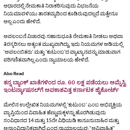
ಆಧಾರದಲ್ಲಿ ನೇಮಕಾತಿ ನಿರಾಕರಿಸುವುದು ವಿಭಜನೆಯ
ನಿಯಮಾವಳಿಯು ತಾರತಮ್ಯದಿಂದ ಕೂಡಿರುವುದಲ್ಲದೆ ಮತ್ತೇನೂ
ಅಲ್ಲ ಎಂದು ಹೇಳಿದೆ.
ಅವಲಂಬನೆ ವಿಚಾರವು ಸಹಾನುಭೂತಿ ನೇಮಕಾತಿ ನೀಡಲು ಅಥವಾ
ತಿರಸ್ಕರಿಸಲು ಅತ್ಯಂತ ಮುಖ್ಯವಾಗಿದ್ದು, ಇದು ನಿಯಮಗಳ ಅಡಿಯಲ್ಲಿ
'ಅವಲಂಬಿತರು' ಮತ್ತು 'ಕುಟುಂಬ'ದ ವ್ಯಾಖ್ಯಾನವನ್ನು ಮಾಡುವಾಗ
ಪರಿಗಣಿತವಾಗಿಲ್ಲ ಎಂದು ನ್ಯಾಯಾಲಯ ಹೇಳಿದೆ.
Also Read
ತನ್ನ ಬ್ಯಾಂಕ್ ಖಾತೆಗಳಿಂದ ರೂ. 60 ಲಕ್ಷ ಪಡೆಯಲು ಅಮ್ನೆಸ್ಟಿ
ಇಂಟರ್ನ್ಯಾಷನಲ್‌ಗೆ ಅವಕಾಶವಿತ್ತ ಕರ್ನಾಟಕ ಹೈಕೋರ್ಟ್
ಮೇಲಿನ ಉಲ್ಲೇಖಿತ ನಿಯಮಗಳಲ್ಲಿ 'ಕುಟುಂಬ' ಎಂಬ ಅಭಿವ್ಯಕ್ತಿಯ
ವ್ಯಾಪ್ತಿಯಿಂದ ವಿವಾಹಿತ ಹೆಣ್ಣುಮಕ್ಕಳನ್ನು ಹೊರಗಿಡುವುದು
ಸಂವಿಧಾನದ 14 ಮತ್ತು 15ನೇ ವಿಧಿಯಡಿ ಕಾನೂನುಬಾಹಿರ ಮತ್ತು
ಅಸಾಂವಿಧಾನಿಕವಾಗಿದೆ ಎಂದ ನ್ಯಾಯಾಲಯವು "ಅವಿವಾಹಿತ"