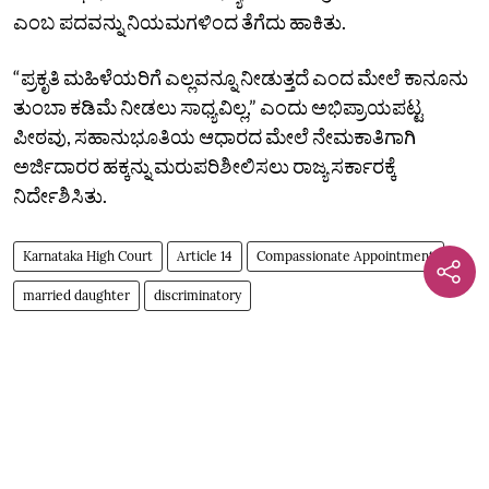
ಎಂಬ ಪದವನ್ನು ನಿಯಮಗಳಿಂದ ತೆಗೆದು ಹಾಕಿತು.
“ಪ್ರಕೃತಿ ಮಹಿಳೆಯರಿಗೆ ಎಲ್ಲವನ್ನೂ ನೀಡುತ್ತದೆ ಎಂದ ಮೇಲೆ ಕಾನೂನು
ತುಂಬಾ ಕಡಿಮೆ ನೀಡಲು ಸಾಧ್ಯವಿಲ್ಲ,” ಎಂದು ಅಭಿಪ್ರಾಯಪಟ್ಟ
ಪೀಠವು, ಸಹಾನುಭೂತಿಯ ಆಧಾರದ ಮೇಲೆ ನೇಮಕಾತಿಗಾಗಿ
ಅರ್ಜಿದಾರರ ಹಕ್ಕನ್ನು ಮರುಪರಿಶೀಲಿಸಲು ರಾಜ್ಯ ಸರ್ಕಾರಕ್ಕೆ
ನಿರ್ದೇಶಿಸಿತು.
Karnataka High Court
Article 14
Compassionate Appointment
married daughter
discriminatory