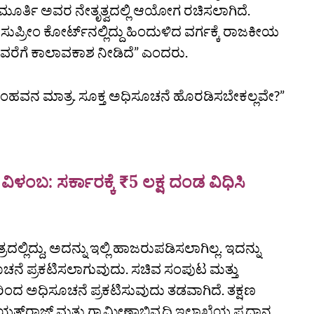
ಾಯಮೂರ್ತಿ ಅವರ ನೇತೃತ್ವದಲ್ಲಿ ಆಯೋಗ ರಚಿಸಲಾಗಿದೆ.
ಪ್ರೀಂ ಕೋರ್ಟ್‌ನಲ್ಲಿದ್ದು ಹಿಂದುಳಿದ ವರ್ಗಕ್ಕೆ ರಾಜಕೀಯ
ರವರೆಗೆ ಕಾಲಾವಕಾಶ ನೀಡಿದೆ” ಎಂದರು.
 ಸಂಹವನ ಮಾತ್ರ. ಸೂಕ್ತ ಅಧಿಸೂಚನೆ ಹೊರಡಿಸಬೇಕಲ್ಲವೇ?”
ವಿಳಂಬ: ಸರ್ಕಾರಕ್ಕೆ ₹5 ಲಕ್ಷ ದಂಡ ವಿಧಿಸಿ
್ಲಿದ್ದು, ಅದನ್ನು ಇಲ್ಲಿ ಹಾಜರುಪಡಿಸಲಾಗಿಲ್ಲ. ಇದನ್ನು
ಸೂಚನೆ ಪ್ರಕಟಿಸಲಾಗುವುದು. ಸಚಿವ ಸಂಪುಟ ಮತ್ತು
ಂದ ಅಧಿಸೂಚನೆ ಪ್ರಕಟಿಸುವುದು ತಡವಾಗಿದೆ. ತಕ್ಷಣ
‌ರಾಜ್‌ ಮತ್ತು ಗ್ರಾಮೀಣಾಭಿವೃದ್ಧಿ ಇಲಾಖೆಯ ಪ್ರಧಾನ