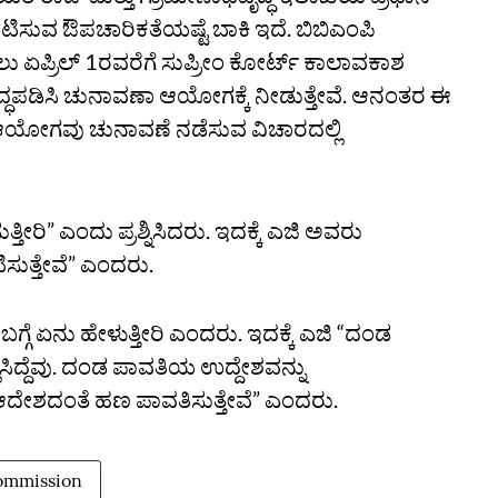
ರಕಟಿಸುವ ಔಪಚಾರಿಕತೆಯಷ್ಟೆ ಬಾಕಿ ಇದೆ. ಬಿಬಿಎಂಪಿ
 ಏಪ್ರಿಲ್‌ 1ರವರೆಗೆ ಸುಪ್ರೀಂ ಕೋರ್ಟ್‌ ಕಾಲಾವಕಾಶ
ಧಪಡಿಸಿ ಚುನಾವಣಾ ಆಯೋಗಕ್ಕೆ ನೀಡುತ್ತೇವೆ. ಆನಂತರ ಈ
ಯೋಗವು ಚುನಾವಣೆ ನಡೆಸುವ ವಿಚಾರದಲ್ಲಿ
ೀರಿ” ಎಂದು ಪ್ರಶ್ನಿಸಿದರು. ಇದಕ್ಕೆ ಎಜಿ ಅವರು
ಸುತ್ತೇವೆ” ಎಂದರು.
್ಗೆ ಏನು ಹೇಳುತ್ತೀರಿ ಎಂದರು. ಇದಕ್ಕೆ ಎಜಿ “ದಂಡ
ಸಿದ್ದೆವು. ದಂಡ ಪಾವತಿಯ ಉದ್ದೇಶವನ್ನು
ೇಶದಂತೆ ಹಣ ಪಾವತಿಸುತ್ತೇವೆ” ಎಂದರು.
Commission