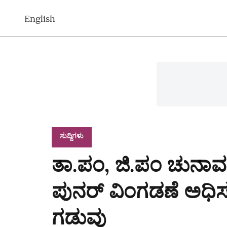
English
ಸುದ್ದಿಗಳು
ತಾ.ಪಂ, ಜಿ.ಪಂ ಚುನಾವಣೆ:
ಪುನರ್‌ ವಿಂಗಡಣೆ ಅಧಿಸೂ
ಗಡುವು