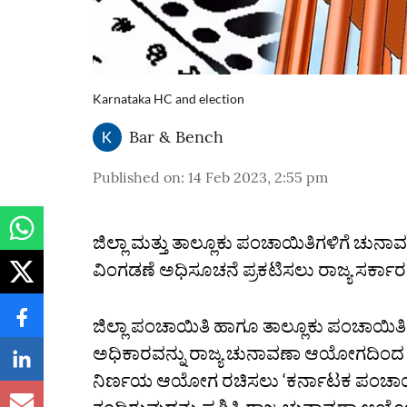
Karnataka HC and election
Bar & Bench
Published on
:
14 Feb 2023, 2:55 pm
ಜಿಲ್ಲಾ ಮತ್ತು ತಾಲ್ಲೂಕು ಪಂಚಾಯಿತಿಗಳಿಗೆ ಚುನಾವಣೆ
ವಿಂಗಡಣೆ ಅಧಿಸೂಚನೆ ಪ್ರಕಟಿಸಲು ರಾಜ್ಯ ಸರ್ಕಾ
ಜಿಲ್ಲಾ ಪಂಚಾಯಿತಿ ಹಾಗೂ ತಾಲ್ಲೂಕು ಪಂಚಾಯಿತಿ 
ಅಧಿಕಾರವನ್ನು ರಾಜ್ಯ ಚುನಾವಣಾ ಆಯೋಗದಿಂದ
ನಿರ್ಣಯ ಆಯೋಗ ರಚಿಸಲು ‘ಕರ್ನಾಟಕ ಪಂಚಾಯತ್ ರಾ