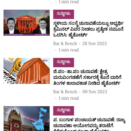
1
min read
ಸುದ್ದಿಗಳು
ಸ್ಥಳೀಯ ಸಂಸ್ಥೆ ಚುನಾವಣೆಯಲ್ಲೂ ಅಭ್ಯರ್ಥಿ
ಕ್ರಿಮಿನಲ್‌ ವಿವರ ನೀಡಲು ಪ್ರತ್ಯೇಕ ನಮೂನೆ
ಒದಗಿಸಿ: ಹೈಕೋರ್ಟ್‌
Bar & Bench
28 Nov 2023
1
min read
ಸುದ್ದಿಗಳು
ಜಿ.ಪಂ–ತಾ.ಪಂ ಚುನಾವಣೆ: ಕ್ಷೇತ್ರ
ಮರುವಿಂಗಡಣೆಗೆ ಸರ್ಕಾರಕ್ಕೆ ಕೊನೆ ಬಾರಿಗೆ
ತಿಂಗಳ ಕಾಲಾವಕಾಶ ನೀಡಿದ ಹೈಕೋರ್ಟ್‌
Bar & Bench
09 Nov 2023
1
min read
ಸುದ್ದಿಗಳು
ಪ. ಬಂಗಾಳ ಪಂಚಾಯತ್ ಚುನಾವಣೆ: ರಾಜ್ಯ
ಚುನಾವಣಾ ಆಯೋಗವನ್ನು ತರಾಟೆಗೆ