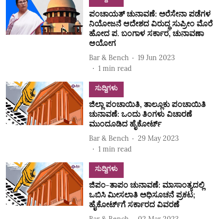
ಪಂಚಾಯತ್ ಚುನಾವಣೆ: ಅರೆಸೇನಾ ಪಡೆಗಳ
ನಿಯೋಜನೆ ಆದೇಶದ ವಿರುದ್ಧ ಸುಪ್ರೀಂ ಮೊರೆ
ಹೋದ ಪ. ಬಂಗಾಳ ಸರ್ಕಾರ, ಚುನಾವಣಾ
ಆಯೋಗ
Bar & Bench
19 Jun 2023
1
min read
ಸುದ್ದಿಗಳು
ಜಿಲ್ಲಾ ಪಂಚಾಯಿತಿ, ತಾಲ್ಲೂಕು ಪಂಚಾಯಿತಿ
ಚುನಾವಣೆ: ಒಂದು ತಿಂಗಳು ವಿಚಾರಣೆ
ಮುಂದೂಡಿದ ಹೈಕೋರ್ಟ್‌
Bar & Bench
29 May 2023
1
min read
ಸುದ್ದಿಗಳು
ಜಿಪಂ-ತಾಪಂ ಚುನಾವಣೆ: ಮಾಸಾಂತ್ಯದಲ್ಲಿ
ಒಬಿಸಿ ಮೀಸಲಾತಿ ಅಧಿಸೂಚನೆ ಪ್ರಕಟ;
ಹೈಕೋರ್ಟ್‌ಗೆ ಸರ್ಕಾರದ ವಿವರಣೆ
Bar & Bench
02 Mar 2023