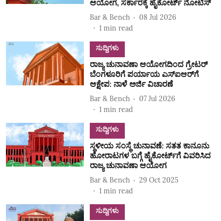
ಆಯೋಗ, ಸರ್ಕಾರಕ್ಕೆ ಹೈಕೋರ್ಟ್‌ ನೋಟಿಸ್‌
Bar & Bench
08 Jul 2026
1
min read
ಸುದ್ದಿಗಳು
ರಾಜ್ಯ ಚುನಾವಣಾ ಆಯೋಗದಿಂದ ಗ್ರೇಟರ್‌
ಬೆಂಗಳೂರಿಗೆ ಪರ್ಯಾಯ ಎಸ್‌ಐಆರ್‌ಗೆ
ಆಕ್ಷೇಪ: ನಾಳೆ ಅರ್ಜಿ ವಿಚಾರಣೆ
Bar & Bench
07 Jul 2026
1
min read
ಸುದ್ದಿಗಳು
ಸ್ಥಳೀಯ ಸಂಸ್ಥೆ ಚುನಾವಣೆ: ಸತತ ಕಾನೂನು
ಹೋರಾಟಗಳ ಬಗ್ಗೆ ಹೈಕೋರ್ಟ್‌ಗೆ ವಿವರಿಸಿದ
ರಾಜ್ಯ ಚುನಾವಣಾ ಆಯೋಗ
Bar & Bench
29 Oct 2025
1
min read
ಸುದ್ದಿಗಳು