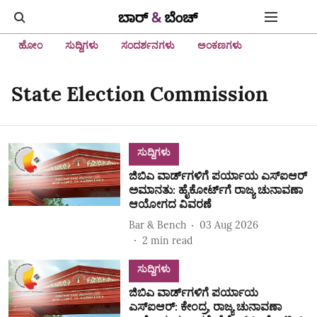
ಹೋಂ
ಸುದ್ದಿಗಳು
ಸಂದರ್ಶನಗಳು
ಅಂಕಣಗಳು
State Election Commission
ಸುದ್ದಿಗಳು
ಜಿಬಿಎ ವಾರ್ಡ್‌ಗಳಿಗೆ ಪರ್ಯಾಯ ಎಸ್‌ಐಆರ್‌
ಅಮಾನತು: ಹೈಕೋರ್ಟ್‌ಗೆ ರಾಜ್ಯ ಚುನಾವಣಾ
ಆಯೋಗದ ವಿವರಣೆ
Bar & Bench
03 Aug 2026
2
min read
ಸುದ್ದಿಗಳು
ಜಿಬಿಎ ವಾರ್ಡ್‌ಗಳಿಗೆ ಪರ್ಯಾಯ
ಎಸ್‌ಐಆರ್‌: ಕೇಂದ್ರ, ರಾಜ್ಯ ಚುನಾವಣಾ