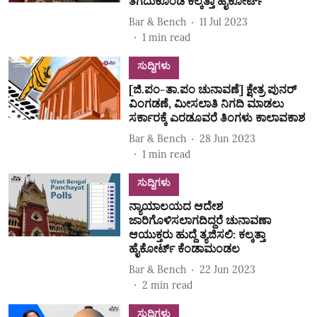
ತೆಗೆದುಕೊಂಡ ಕಲ್ಕತ್ತಾ ಹೈಕೋರ್ಟ್
Bar & Bench
11 Jul 2023
1
min read
ಸುದ್ದಿಗಳು
[ಜಿ.ಪಂ-ತಾ.ಪಂ ಚುನಾವಣೆ] ಕ್ಷೇತ್ರ ಪುನರ್‌
ವಿಂಗಡಣೆ, ಮೀಸಲಾತಿ ನಿಗದಿ ಮಾಡಲು
ಸರ್ಕಾರಕ್ಕೆ ಎರಡೂವರೆ ತಿಂಗಳು ಕಾಲಾವಕಾಶ
Bar & Bench
28 Jun 2023
1
min read
ಸುದ್ದಿಗಳು
ನ್ಯಾಯಾಲಯದ ಆದೇಶ
ಜಾರಿಗೊಳಿಸಲಾಗದಿದ್ದರೆ ಚುನಾವಣಾ
ಆಯುಕ್ತರು ಹುದ್ದೆ ತ್ಯಜಿಸಲಿ: ಕಲ್ಕತ್ತಾ
ಹೈಕೋರ್ಟ್ ಕೆಂಡಾಮಂಡಲ
Bar & Bench
22 Jun 2023
2
min read
ಸುದ್ದಿಗಳು