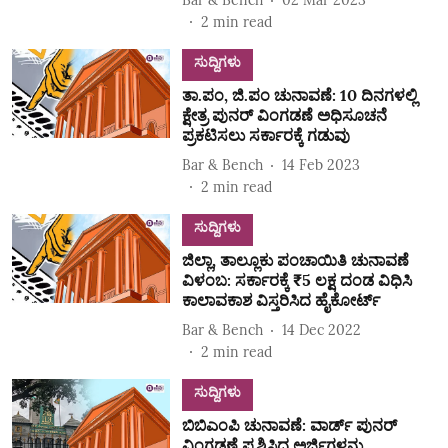
2
min read
ಸುದ್ದಿಗಳು
ತಾ.ಪಂ, ಜಿ.ಪಂ ಚುನಾವಣೆ: 10 ದಿನಗಳಲ್ಲಿ
ಕ್ಷೇತ್ರ ಪುನರ್‌ ವಿಂಗಡಣೆ ಅಧಿಸೂಚನೆ
ಪ್ರಕಟಿಸಲು ಸರ್ಕಾರಕ್ಕೆ ಗಡುವು
Bar & Bench
14 Feb 2023
2
min read
ಸುದ್ದಿಗಳು
ಜಿಲ್ಲಾ, ತಾಲ್ಲೂಕು ಪಂಚಾಯಿತಿ ಚುನಾವಣೆ
ವಿಳಂಬ: ಸರ್ಕಾರಕ್ಕೆ ₹5 ಲಕ್ಷ ದಂಡ ವಿಧಿಸಿ
ಕಾಲಾವಕಾಶ ವಿಸ್ತರಿಸಿದ ಹೈಕೋರ್ಟ್‌
Bar & Bench
14 Dec 2022
2
min read
ಸುದ್ದಿಗಳು
ಬಿಬಿಎಂಪಿ ಚುನಾವಣೆ: ವಾರ್ಡ್‌ ಪುನರ್‌
ವಿಂಗಡಣೆ ಪ್ರಶ್ನಿಸಿದ್ದ ಅರ್ಜಿಗಳನ್ನು