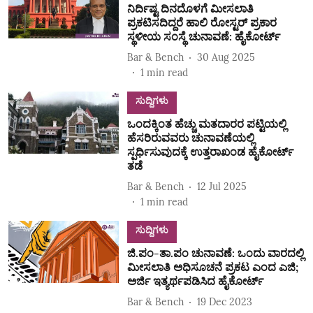
ನಿರ್ದಿಷ್ಟ ದಿನದೊಳಗೆ ಮೀಸಲಾತಿ
ಪ್ರಕಟಿಸದಿದ್ದರೆ ಹಾಲಿ ರೋಸ್ಟರ್‌ ಪ್ರಕಾರ
ಸ್ಥಳೀಯ ಸಂಸ್ಥೆ ಚುನಾವಣೆ: ಹೈಕೋರ್ಟ್‌
Bar & Bench
30 Aug 2025
1
min read
ಸುದ್ದಿಗಳು
ಒಂದಕ್ಕಿಂತ ಹೆಚ್ಚು ಮತದಾರರ ಪಟ್ಟಿಯಲ್ಲಿ
ಹೆಸರಿರುವವರು ಚುನಾವಣೆಯಲ್ಲಿ
ಸ್ಪರ್ಧಿಸುವುದಕ್ಕೆ ಉತ್ತರಾಖಂಡ ಹೈಕೋರ್ಟ್
ತಡೆ
Bar & Bench
12 Jul 2025
1
min read
ಸುದ್ದಿಗಳು
ಜಿ.ಪಂ-ತಾ.ಪಂ ಚುನಾವಣೆ: ಒಂದು ವಾರದಲ್ಲಿ
ಮೀಸಲಾತಿ ಅಧಿಸೂಚನೆ ಪ್ರಕಟ ಎಂದ ಎಜಿ;
ಅರ್ಜಿ ಇತ್ಯರ್ಥಪಡಿಸಿದ ಹೈಕೋರ್ಟ್‌
Bar & Bench
19 Dec 2023