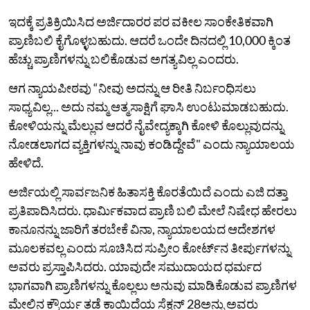
ಇದಕ್ಕೆ ಪ್ರತಿಕ್ರಿಯಿಸಿದ ಅರ್ಜಿದಾರರ ಪರ ವಕೀಲ ಸಾಂಕೇತಿಕವಾಗಿ
ಪ್ರಾಣಿಬಲಿ ಕೈಗೊಳ್ಳಬಹುದು. ಆದರೆ ಒಂದೇ ದಿನದಲ್ಲಿ 10,000 ಕ್ಕಿಂತ
ಹೆಚ್ಚು ಪ್ರಾಣಿಗಳನ್ನು ಬಲಿಕೊಡುವ ಅಗತ್ಯವಿಲ್ಲ ಎಂದರು.
ಆಗ ನ್ಯಾಯಪೀಠವು “ನೀವು ಅದನ್ನು ಆ ರೀತಿ ನಿರ್ಬಂಧಿಸಲು
ಸಾಧ್ಯವಿಲ್ಲ... ಅದು ನಮ್ಮ ಆತ್ಮಸಾಕ್ಷಿಗೆ ಘಾಸಿ ಉಂಟುಮಾಡಬಹುದು.
ಕೋಳಿಯನ್ನು ಮೆಲ್ಲುವ ಆದರೆ ನೈವೇದ್ಯಕ್ಕಾಗಿ ಕೋಳಿ ಕೊಲ್ಲುವುದನ್ನು
ನೋಡಲಾಗದ ವ್ಯಕ್ತಿಗಳನ್ನು ನಾವು ಕಂಡಿದ್ದೇವೆ" ಎಂದು ನ್ಯಾಯಾಲಯ
ಹೇಳಿದೆ.
ಅರ್ಜಿಯಲ್ಲಿ ಸಾರ್ವಜನಿಕ ಹಿತಾಸಕ್ತಿ ಕೊರತೆಯಿದೆ ಎಂದು ಎಜಿ ದತ್ತಾ
ಪ್ರತಿಪಾದಿಸಿದರು. ಧಾರ್ಮಿಕವಾದ ಪ್ರಾಣಿ ಬಲಿ ಮೇಲೆ ನಿಷೇಧ ಹೇರಲು
ಕಾನೂನನ್ನು ಜಾರಿಗೆ ತರಬೇಕೆ ವಿನಾ, ನ್ಯಾಯಾಲಯದ ಆದೇಶಗಳ
ಮೂಲಕವಲ್ಲ ಎಂದು ಸೂಚಿಸಿದ ಸುಪ್ರೀಂ ಕೋರ್ಟ್‌ನ ತೀರ್ಪುಗಳನ್ನು
ಅವರು ಪ್ರಸ್ತಾಪಿಸಿದರು. ಯಾವುದೇ ಸಮುದಾಯದ ಧರ್ಮದ
ಭಾಗವಾಗಿ ಪ್ರಾಣಿಗಳನ್ನು ಕೊಲ್ಲಲು ಅನುವು ಮಾಡಿಕೊಡುವ ಪ್ರಾಣಿಗಳ
ಮೇಲಿನ ಕ್ರೌರ್ಯ ತಡೆ ಕಾಯಿದೆಯ ಸೆಕ್ಷನ್ 28ಅನ್ನು ಅವರು