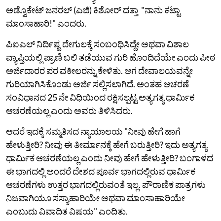
ಅಡ್ವೊಕೇಟ್ ಜನರಲ್ (ಎಜಿ) ಕಿಶೋರ್ ದತ್ತಾ "ನಾನು ಕಟ್ಟಾ
ಮಾಂಸಾಹಾರಿ!" ಎಂದರು.
ಪಿಐಎಲ್‌ ನಿರ್ದಿಷ್ಟ ದೇಗುಲಕ್ಕೆ ಸಂಬಂಧಿಸಿದ್ದೇ ಅಥವಾ ವಿಶಾಲ
ವ್ಯಾಪ್ತಿಯಲ್ಲಿ ಪ್ರಾಣಿ ಬಲಿ ತಡೆಯುವ ಗುರಿ ಹೊಂದಿದೆಯೇ ಎಂದು ಪೀಠ
ಅರ್ಜಿದಾರರ ಪರ ವಕೀಲರನ್ನು ಕೇಳಿತು. ಆಗ ದೇವಾಲಯವನ್ನೇ
ಗುರಿಯಾಗಿಸಿಕೊಂಡು ಅರ್ಜಿ ಸಲ್ಲಿಸಲಾಗಿದೆ. ಅಂತಹ ಆಚರಣೆ
ಸಂವಿಧಾನದ 25 ನೇ ವಿಧಿಯಿಂದ ರಕ್ಷಿಸಲ್ಪಟ್ಟ ಅತ್ಯಗತ್ಯ ಧಾರ್ಮಿಕ
ಆಚರಣೆಯಲ್ಲ ಎಂದು ಅವರು ತಿಳಿಸಿದರು.
ಆದರೆ ಇದಕ್ಕೆ ಸಮ್ಮತಿಸದ ನ್ಯಾಯಾಲಯ "ನೀವು ಹೇಗೆ ಹಾಗೆ
ಹೇಳುತ್ತೀರಿ? ನೀವು ಈ ತೀರ್ಮಾನಕ್ಕೆ ಹೇಗೆ ಬರುತ್ತೀರಿ? ಇದು ಅತ್ಯಗತ್ಯ
ಧಾರ್ಮಿಕ ಆಚರಣೆಯಲ್ಲ ಎಂದು ನೀವು ಹೇಗೆ ಹೇಳುತ್ತೀರಿ? ಬಂಗಾಳದ
ಈ ಭಾಗದಲ್ಲಿ ಅಂದರೆ ದೇಶದ ಪೂರ್ವ ಭಾಗದಲ್ಲಿರುವ ಧಾರ್ಮಿಕ
ಆಚರಣೆಗಳು ಉತ್ತರ ಭಾಗದಲ್ಲಿರುವಂತೆ ಇಲ್ಲ. ಪೌರಾಣಿಕ ಪಾತ್ರಗಳು
ನಿಜವಾಗಿಯೂ ಸಸ್ಯಾಹಾರಿಯೇ ಅಥವಾ ಮಾಂಸಾಹಾರಿಯೇ
ಎಂಬುದು ವಿವಾದಿತ ವಿಷಯ" ಎಂದಿತು.