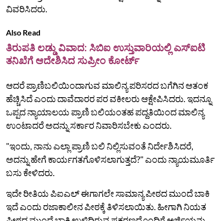
ವಿವರಿಸಿದರು.
Also Read
ತಿರುಪತಿ ಲಡ್ಡು ವಿವಾದ: ಸಿಬಿಐ ಉಸ್ತುವಾರಿಯಲ್ಲಿ ಎಸ್‌ಐಟಿ
ತನಿಖೆಗೆ ಆದೇಶಿಸಿದ ಸುಪ್ರೀಂ ಕೋರ್ಟ್‌
ಆದರೆ ಪ್ರಾಣಿಬಲಿಯಿಂದಾಗುವ ಮಾಲಿನ್ಯ ಪರಿಸರದ ಬಗೆಗಿನ ಆತಂಕ
ಹೆಚ್ಚಿಸಿದೆ ಎಂದು ದಾವೆದಾರರ ಪರ ವಕೀಲರು ಆಕ್ಷೇಪಿಸಿದರು. ಇದನ್ನೂ
ಒಪ್ಪದ ನ್ಯಾಯಾಲಯ ಪ್ರಾಣಿ ಬಲಿಯಂತಹ ಪದ್ದತಿಯಿಂದ ಮಾಲಿನ್ಯ
ಉಂಟಾದರೆ ಅದನ್ನು ಸರ್ಕಾರ ನಿವಾರಿಸಬೇಕು ಎಂದರು.
"ಇಂದು, ನಾನು ಎಲ್ಲಾ ಪ್ರಾಣಿ ಬಲಿ ನಿಲ್ಲಿಸುವಂತೆ ನಿರ್ದೇಶಿಸಿದರೆ,
ಅದನ್ನು ಹೇಗೆ ಕಾರ್ಯಗತಗೊಳಿಸಲಾಗುತ್ತದೆ?" ಎಂದು ನ್ಯಾಯಮೂರ್ತಿ
ಬಸು ಕೇಳಿದರು.
ಇದೇ ರೀತಿಯ ಪಿಐಎಲ್ ಈಗಾಗಲೇ ಸಾಮಾನ್ಯ ಪೀಠದ ಮುಂದೆ ಬಾಕಿ
ಇದೆ ಎಂದು ರಜಾಕಾಲೀನ ಪೀಠಕ್ಕೆ ತಿಳಿಸಲಾಯಿತು. ಹೀಗಾಗಿ ನಿಯತ
ಪೀಠದ ಮುಂದೆ ಬಾಕಿ ಉಳಿದಿರುವ ಪ್ರಕರಣದೊಂದಿಗೆ ಅರ್ಜಿಯನ್ನು