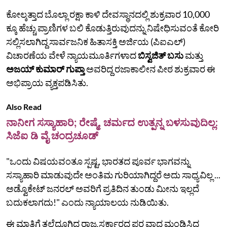
ಕೋಲ್ಕತ್ತಾದ ಬೊಲ್ಲಾ ರಕ್ಷಾ ಕಾಳಿ ದೇವಸ್ಥಾನದಲ್ಲಿ ಶುಕ್ರವಾರ 10,000
ಕ್ಕೂ ಹೆಚ್ಚು ಪ್ರಾಣಿಗಳ ಬಲಿ ಕೊಡುತ್ತಿರುವುದನ್ನು ನಿಷೇಧಿಸುವಂತೆ ಕೋರಿ
ಸಲ್ಲಿಸಲಾಗಿದ್ದ ಸಾರ್ವಜನಿಕ ಹಿತಾಸಕ್ತಿ ಅರ್ಜಿಯ (ಪಿಐಎಲ್)
ವಿಚಾರಣೆಯ ವೇಳೆ ನ್ಯಾಯಮೂರ್ತಿಗಳಾದ
ಬಿಸ್ವಜಿತ್ ಬಸು
ಮತ್ತು
ಅಜಯ್ ಕುಮಾರ್ ಗುಪ್ತಾ
ಅವರಿದ್ದ ರಜಾಕಾಲೀನ ಪೀಠ ಶುಕ್ರವಾರ ಈ
ಅಭಿಪ್ರಾಯ ವ್ಯಕ್ತಪಡಿಸಿತು.
Also Read
ನಾನೀಗ ಸಸ್ಯಾಹಾರಿ; ರೇಷ್ಮೆ, ಚರ್ಮದ ಉತ್ಪನ್ನ ಬಳಸುವುದಿಲ್ಲ:
ಸಿಜೆಐ ಡಿ ವೈ ಚಂದ್ರಚೂಡ್
"ಒಂದು ವಿಷಯವಂತೂ ಸ್ಪಷ್ಟ, ಭಾರತದ ಪೂರ್ವ ಭಾಗವನ್ನು
ಸಸ್ಯಾಹಾರಿ ಮಾಡುವುದೇ ಅಂತಿಮ ಗುರಿಯಾಗಿದ್ದರೆ ಅದು ಸಾಧ್ಯವಿಲ್ಲ ...
ಅಡ್ವೊಕೇಟ್ ಜನರಲ್‌ ಅವರಿಗೆ ಪ್ರತಿದಿನ ತುಂಡು ಮೀನು ಇಲ್ಲದೆ
ಬದುಕಲಾಗದು!" ಎಂದು ನ್ಯಾಯಾಲಯ ನುಡಿಯಿತು.
ಈ ಮಾತಿಗೆ ತಲೆದೂಗಿದ ರಾಜ್ಯ ಸರ್ಕಾರದ ಪರ ವಾದ ಮಂಡಿಸಿದ