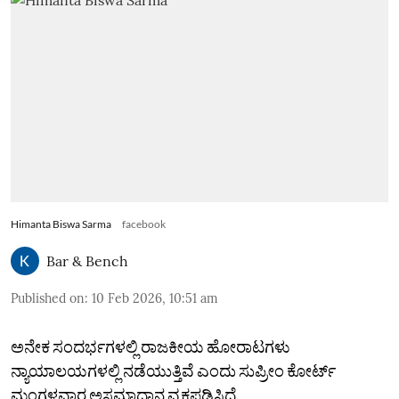
Himanta Biswa Sarma
facebook
Bar & Bench
Published on
:
10 Feb 2026, 10:51 am
ಅನೇಕ ಸಂದರ್ಭಗಳಲ್ಲಿ ರಾಜಕೀಯ ಹೋರಾಟಗಳು
ನ್ಯಾಯಾಲಯಗಳಲ್ಲಿ ನಡೆಯುತ್ತಿವೆ ಎಂದು ಸುಪ್ರೀಂ ಕೋರ್ಟ್‌
ಮಂಗಳವಾರ ಅಸಮಾಧಾನ ವ್ಯಕ್ತಪಡಿಸಿದೆ.