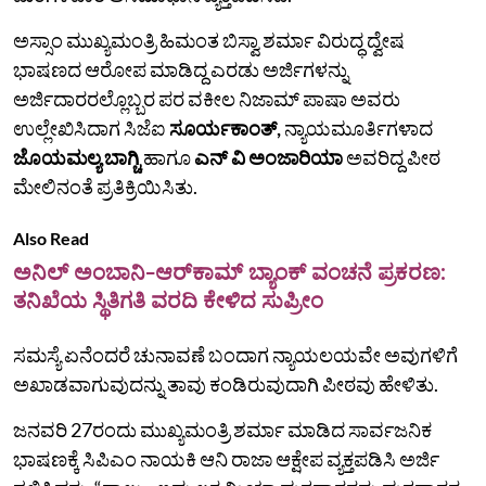
ಅಸ್ಸಾಂ ಮುಖ್ಯಮಂತ್ರಿ ಹಿಮಂತ ಬಿಸ್ವಾ ಶರ್ಮಾ ವಿರುದ್ಧ ದ್ವೇಷ
ಭಾಷಣದ ಆರೋಪ ಮಾಡಿದ್ದ ಎರಡು ಅರ್ಜಿಗಳನ್ನು
ಅರ್ಜಿದಾರರಲ್ಲೊಬ್ಬರ ಪರ ವಕೀಲ ನಿಜಾಮ್‌ ಪಾಷಾ ಅವರು
ಉಲ್ಲೇಖಿಸಿದಾಗ ಸಿಜೆಐ
ಸೂರ್ಯಕಾಂತ್‌,
ನ್ಯಾಯಮೂರ್ತಿಗಳಾದ
ಜೊಯಮಲ್ಯ ಬಾಗ್ಚಿ
ಹಾಗೂ
ಎನ್‌ ವಿ ಅಂಜಾರಿಯಾ
ಅವರಿದ್ದ ಪೀಠ
ಮೇಲಿನಂತೆ ಪ್ರತಿಕ್ರಿಯಿಸಿತು.
Also Read
ಅನಿಲ್ ಅಂಬಾನಿ-ಆರ್‌ಕಾಮ್‌ ಬ್ಯಾಂಕ್ ವಂಚನೆ ಪ್ರಕರಣ:
ತನಿಖೆಯ ಸ್ಥಿತಿಗತಿ ವರದಿ ಕೇಳಿದ ಸುಪ್ರೀಂ
ಸಮಸ್ಯೆ ಏನೆಂದರೆ ಚುನಾವಣೆ ಬಂದಾಗ ನ್ಯಾಯಲಯವೇ ಅವುಗಳಿಗೆ
ಅಖಾಡವಾಗುವುದನ್ನು ತಾವು ಕಂಡಿರುವುದಾಗಿ ಪೀಠವು ಹೇಳಿತು.
ಜನವರಿ 27ರಂದು ಮುಖ್ಯಮಂತ್ರಿ ಶರ್ಮಾ ಮಾಡಿದ ಸಾರ್ವಜನಿಕ
ಭಾಷಣಕ್ಕೆ ಸಿಪಿಎಂ ನಾಯಕಿ ಆನಿ ರಾಜಾ ಆಕ್ಷೇಪ ವ್ಯಕ್ತಪಡಿಸಿ ಅರ್ಜಿ