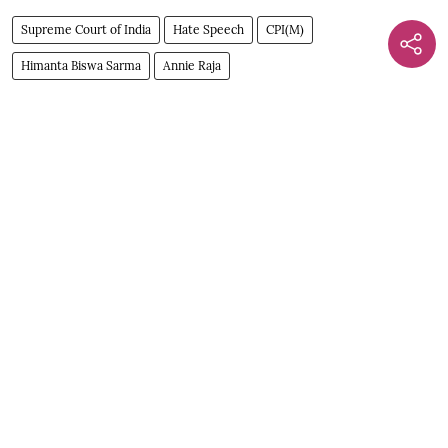
Supreme Court of India
Hate Speech
CPI(M)
Himanta Biswa Sarma
Annie Raja