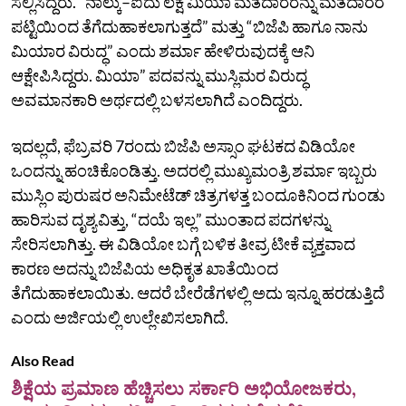
ಸಲ್ಲಿಸಿದ್ದರು. “ನಾಲ್ಕು–ಐದು ಲಕ್ಷ ಮಿಯಾ ಮತದಾರರನ್ನು ಮತದಾರರ
ಪಟ್ಟಿಯಿಂದ ತೆಗೆದುಹಾಕಲಾಗುತ್ತದೆ” ಮತ್ತು “ಬಿಜೆಪಿ ಹಾಗೂ ನಾನು
ಮಿಯಾರ ವಿರುದ್ಧ” ಎಂದು ಶರ್ಮಾ ಹೇಳಿರುವುದಕ್ಕೆ ಆನಿ
ಆಕ್ಷೇಪಿಸಿದ್ದರು. ಮಿಯಾ” ಪದವನ್ನು ಮುಸ್ಲಿಮರ ವಿರುದ್ಧ
ಅವಮಾನಕಾರಿ ಅರ್ಥದಲ್ಲಿ ಬಳಸಲಾಗಿದೆ ಎಂದಿದ್ದರು.
ಇದಲ್ಲದೆ, ಫೆಬ್ರವರಿ 7ರಂದು ಬಿಜೆಪಿ ಅಸ್ಸಾಂ ಘಟಕದ ವಿಡಿಯೋ
ಒಂದನ್ನು ಹಂಚಿಕೊಂಡಿತ್ತು. ಅದರಲ್ಲಿ ಮುಖ್ಯಮಂತ್ರಿ ಶರ್ಮಾ ಇಬ್ಬರು
ಮುಸ್ಲಿಂ ಪುರುಷರ ಅನಿಮೇಟೆಡ್ ಚಿತ್ರಗಳತ್ತ ಬಂದೂಕಿನಿಂದ ಗುಂಡು
ಹಾರಿಸುವ ದೃಶ್ಯವಿತ್ತು, “ದಯೆ ಇಲ್ಲ” ಮುಂತಾದ ಪದಗಳನ್ನು
ಸೇರಿಸಲಾಗಿತ್ತು. ಈ ವಿಡಿಯೋ ಬಗ್ಗೆ ಬಳಿಕ ತೀವ್ರ ಟೀಕೆ ವ್ಯಕ್ತವಾದ
ಕಾರಣ ಅದನ್ನು ಬಿಜೆಪಿಯ ಅಧಿಕೃತ ಖಾತೆಯಿಂದ
ತೆಗೆದುಹಾಕಲಾಯಿತು. ಆದರೆ ಬೇರೆಡೆಗಳಲ್ಲಿ ಅದು ಇನ್ನೂ ಹರಡುತ್ತಿದೆ
ಎಂದು ಅರ್ಜಿಯಲ್ಲಿ ಉಲ್ಲೇಖಿಸಲಾಗಿದೆ.
Also Read
ಶಿಕ್ಷೆಯ ಪ್ರಮಾಣ ಹೆಚ್ಚಿಸಲು ಸರ್ಕಾರಿ ಅಭಿಯೋಜಕರು,