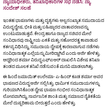
ನ್ಯಾಯಾಧೀಶರು, ತನಿಖಾಧಿಕಾರಿಗಳ ಸಭೆ ನಡೆಸಿ: ನ್ಯಾ.
ಸಂದೇಶ್‌ ಸಲಹೆ
ಇಂತಹ ಭಾಷಣಗಳು ಮತ್ತು ದೃಶ್ಯಗಳು ಅಲ್ಪಸಂಖ್ಯಾತ ಸಮುದಾಯದ
ವಿರುದ್ಧ ದ್ವೇಷ, ಭೀತಿ ಮತ್ತು ಬಹಿಷ್ಕಾರದ ವಾತಾವರಣವನ್ನು
ಉಂಟುಮಾಡುತ್ತವೆ. ಕೇಂದ್ರ ಹಾಗೂ ರಾಜ್ಯದ ಸಚಿವರ ಮೇಲೆ
ಸಂವಿಧಾನವು ರಾಷ್ಟ್ರೀಯ ಏಕತೆ ಮತ್ತು ಸಹೋದರತ್ವ ಕಾಪಾಡುವ
ಕರ್ತವ್ಯ ವಿಧಿಸಿದ್ದು, ಸಮುದಾಯ ದ್ವೇಷಕ್ಕೆ ಕಾರಣವಾಗುವ ನಡೆಗಳು
ಸಂವಿಧಾನಾತ್ಮಕ ಎಲ್ಲೆಯನ್ನು ಮೀರಿದ್ದಾಗಿವೆ ಎಂದು ಅರ್ಜಿ ಹೇಳಿತ್ತು.
ಆದ್ದರಿಂದ ಶರ್ಮಾ ವಿರುದ್ಧ ಎಫ್‌ಐಆರ್‌ ದಾಖಲಿಸಿ ವಿಶೇಷ ತನಿಖಾ
ತಂಡದ ಮೂಲಕ ತನಿಖೆ ನಡೆಸುವಂತೆ ಮನವಿ ಮಾಡಲಾಗಿತ್ತು.
ಈ ಹಿಂದೆ ಜಮಾಯಿತ್ ಉಲೇಮಾ- ಎ-ಹಿಂದ್ ಕೂಡ ಶರ್ಮಾ ಅವರ
ಭಾಷಣದ ವಿರುದ್ಧ ಅರ್ಜಿ ಸಲ್ಲಿಸಿತ್ತು. ಧಾರ್ಮಿಕ ಸಮುದಾಯಗಳನ್ನು
ಗುರಿಯಾಗಿಸಿಕೊಂಡ ದ್ವೇಷ ಭಾಷಣ ಗಂಭೀರ ಸಂವಿಧಾನಾತ್ಮಕ
ಲೋಪವಾಗಿದ್ದು, ಸಾರ್ವಜನಿಕ ಶಾಂತಿ ಮತ್ತು ಸಮಾಜದ ನೈತಿಕತೆಯ
ಮೇಲೆ ದುಷ್ಪರಿಣಾಮ ಬೀರುತ್ತದೆ ಎಂದು ಹೇಳಿತ್ತು.