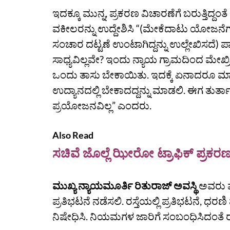
ಇದಕ್ಕೂ ಮುನ್ನ, ಪ್ರಕರಣ ವಿಚಾರಣೆಗೆ ಬರುತ್ತಿದ್ದಂತೆ
ವಕೀಲರನ್ನು ಉದ್ದೇಶಿಸಿ “(ಮೇಕೆದಾಟು ಯೋಜನೆಗಾಗಿ 
ಸಂಚಾರ ದಟ್ಟಣೆ ಉಂಟಾಗಿದ್ದನ್ನು ಉಲ್ಲೇಖಿಸದೆ) ಪ
ಸಾಧ್ಯವಿಲ್ಲವೇ? ಇಂದು ನ್ಯಾಯ ಗ್ರಾಮದಿಂದ ಮೇಖ್ರಿ
ಒಂದು ತಾಸು ಬೇಕಾಯಿತು. ಇದಕ್ಕೆ ಏನಾದರೂ ಮಾಡ
ಉದ್ಯಾನದಲ್ಲಿ ಬೇಕಾದದ್ದನ್ನು ಮಾಡಲಿ. ಈಗ ತುರ್ತಾ
ಪ್ರಯೋಜನವಿಲ್ಲ” ಎಂದರು.
Also Read
ಸಚಿವೆ ಜೊಲ್ಲೆ ಝೀರೋ ಟ್ರಾಫಿಕ್ ಪ್ರಕ
ಮುಖ್ಯ ನ್ಯಾಯಮೂರ್ತಿ ರಿತುರಾಜ್‌ ಅವಸ್ಥಿ
ಅವರು ಪ್
ಪ್ರತಿಭಟನೆ ನಡೆಸಲಿ. ರಸ್ತೆಯಲ್ಲಿ ಪ್ರತಿಭಟನೆ, ಧರ
ನಿಷೇಧಿಸಿ. ನಿಯಮಗಳ ಜಾರಿಗೆ ಸಂಬಂಧಿಸಿದಂತೆ ರಾಜ