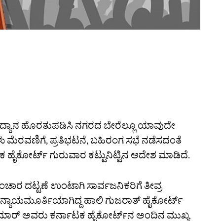
ಯ ಉದ್ಯಾನ ಹೊರತುಪಡಿಸಿ ನಗರದ ಬೇರೆಲ್ಲೂ ಯಾವುದೇ
ರವಣಿಗೆ, ಪ್ರತಿಭಟನೆ, ಬಹಿರಂಗ ಸಭೆ ನಡೆಸದಂತೆ
ಕ ಹೈಕೋರ್ಟ್‌ ಗುರುವಾರ ಕಟ್ಟುನಿಟ್ಟಿನ ಆದೇಶ ಮಾಡಿದೆ.
ಂಚಾರ ದಟ್ಟಣೆ ಉಂಟಾಗಿ ಸಾರ್ವಜನಿಕರಿಗೆ ತೀವ್ರ
 ನ್ಯಾಯಮೂರ್ತಿಯಾಗಿದ್ದ ಹಾಲಿ ಗುಜರಾತ್ ಹೈಕೋರ್ಟ್‌
ಮಾರ್‌ ಅವರು ಕರ್ನಾಟಕ ಹೈಕೋರ್ಟ್‌ನ ಅಂದಿನ ಮುಖ್ಯ