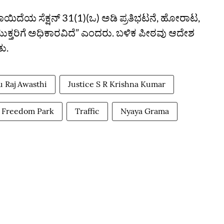
ಿದೆಯ ಸೆಕ್ಷನ್‌ 31(1)(ಒ) ಅಡಿ ಪ್ರತಿಭಟನೆ, ಹೋರಾಟ,
ುಕ್ತರಿಗೆ ಅಧಿಕಾರವಿದೆ” ಎಂದರು. ಬಳಿಕ ಪೀಠವು ಆದೇಶ
ತು.
u Raj Awasthi
Justice S R Krishna Kumar
Freedom Park
Traffic
Nyaya Grama