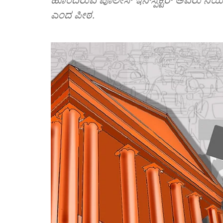
ಎಂದ ಪೀಠ.