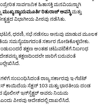
ಂಪ್ರೇರಿತ ಸಾರ್ವಜನಿಕ ಹಿತಾಸಕ್ತಿ ಮನವಿಯನ್ನಾಗಿ
ನು
ಮುಖ್ಯ ನ್ಯಾಯಮೂರ್ತಿ ರಿತುರಾಜ್‌ ಅವಸ್ಥಿ
ಮತ್ತು
ತೃತ್ವದ ವಿಭಾಗೀಯ ಪೀಠವು ನಡೆಸಿತು.
ಿ ಪ್ರತಿಭಟನೆ, ಧರಣಿ, ಸಭೆ ನಡೆಸಲು ಅನುವು ಮಾಡುವ ಮೂಲಕ
ತಿಯ ಸಮಸ್ಯೆಯಾಗದಂತೆ ಸರ್ಕಾರ ನೋಡಿಕೊಳ್ಳಬೇಕು.
ಂಡುಬಂದರೆ ತಕ್ಷಣ ಅಂತಹ ಚಟುವಟಿಕೆಗೆ ನಿರ್ಬಂಧ
ದೇಶವನ್ನು ತಕ್ಷಣದಿಂದಲೇ ಜಾರಿಗೆ ಬರುವಂತೆ
ಲೇಖಿಸಿದೆ.
ೆಗಳಿಗೆ ಸಂಬಂಧಿಸಿದಂತೆ ರಾಜ್ಯ ಸರ್ಕಾರವು ಇ-ಗೆಜೆಟ್
ೀಸ್‌ ಕಾಯಿದೆಯ ಸೆಕ್ಷನ್‌ 103 ಮತ್ತು ಭಾರತೀಯ ದಂಡ
ುವ ಪೊಲೀಸ್‌ ಇನ್‌ಸ್ಪೆಕ್ಟರ್‌ ಅವರು ನಿಯಮ
 ಎಂದು ಪೀಠವು ಆದೇಶದಲ್ಲಿ ದಾಖಲಿಸಿದೆ.