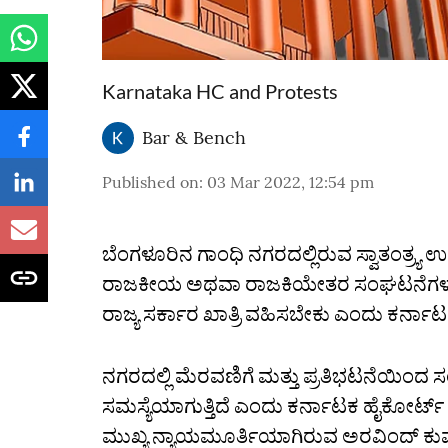
Karnataka HC and Protests
Bar & Bench
Published on
:
03 Mar 2022, 12:54 pm
ಬೆಂಗಳೂರಿನ ಗಾಂಧಿ ನಗರದಲ್ಲಿರುವ ಸ್ವಾತಂತ್ರ್
ರಾಜಕೀಯ ಅಥವಾ ರಾಜಕಿಯೇತರ ಸಂಘಟನೆಗಳು ಮೆ
ರಾಜ್ಯ ಸರ್ಕಾರ ಖಾತ್ರಿ ವಹಿಸಬೇಕು ಎಂದು ಕರ್ನಾಟ
ನಗರದಲ್ಲಿ ಮೆರವಣಿಗೆ ಮತ್ತು ಪ್ರತಿಭಟನೆಯಿಂದ ಸ
ಸಮಸ್ಯೆಯಾಗುತ್ತಿದೆ ಎಂದು ಕರ್ನಾಟಕ ಹೈಕೋರ್ಟ್‌
ಮುಖ್ಯ ನ್ಯಾಯಮೂರ್ತಿಯಾಗಿರುವ ಅರವಿಂದ್‌ ಕು