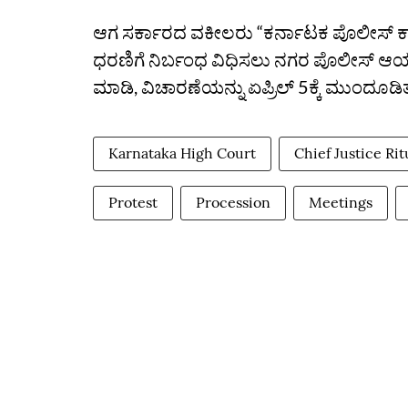
ಆಗ ಸರ್ಕಾರದ ವಕೀಲರು “ಕರ್ನಾಟಕ ಪೊಲೀಸ್‌ ಕಾಯ
ಧರಣಿಗೆ ನಿರ್ಬಂಧ ವಿಧಿಸಲು ನಗರ ಪೊಲೀಸ್‌ ಆಯ
ಮಾಡಿ, ವಿಚಾರಣೆಯನ್ನು ಏಪ್ರಿಲ್‌ 5ಕ್ಕೆ ಮುಂದೂಡಿ
Karnataka High Court
Chief Justice Rit
Protest
Procession
Meetings