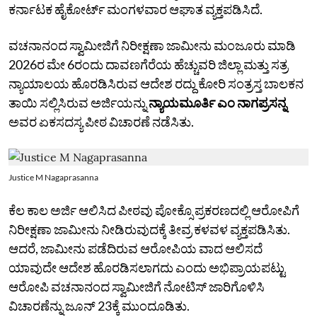
ಕರ್ನಾಟಕ ಹೈಕೋರ್ಟ್ ಮಂಗಳವಾರ ಆಘಾತ ವ್ಯಕ್ತಪಡಿಸಿದೆ.
ವಚನಾನಂದ ಸ್ವಾಮೀಜಿಗೆ ನಿರೀಕ್ಷಣಾ ಜಾಮೀನು ಮಂಜೂರು ಮಾಡಿ
2026ರ ಮೇ 6ರಂದು ದಾವಣಗೆರೆಯ ಹೆಚ್ಚುವರಿ ಜಿಲ್ಲಾ ಮತ್ತು ಸತ್ರ
ನ್ಯಾಯಾಲಯ ಹೊರಡಿಸಿರುವ ಆದೇಶ ರದ್ದು ಕೋರಿ ಸಂತ್ರಸ್ತ ಬಾಲಕನ
ತಾಯಿ ಸಲ್ಲಿಸಿರುವ ಅರ್ಜಿಯನ್ನು
ನ್ಯಾಯಮೂರ್ತಿ ಎಂ ನಾಗಪ್ರಸನ್ನ
ಅವರ ಏಕಸದಸ್ಯ ಪೀಠ ವಿಚಾರಣೆ ನಡೆಸಿತು.
Justice M Nagaprasanna
ಕೆಲ ಕಾಲ ಅರ್ಜಿ ಆಲಿಸಿದ ಪೀಠವು ಪೋಕ್ಸೊ ಪ್ರಕರಣದಲ್ಲಿ ಆರೋಪಿಗೆ
ನಿರೀಕ್ಷಣಾ ಜಾಮೀನು ನೀಡಿರುವುದಕ್ಕೆ ತೀವ್ರ ಕಳವಳ ವ್ಯಕ್ತಪಡಿಸಿತು.
ಆದರೆ, ಜಾಮೀನು ಪಡೆದಿರುವ ಆರೋಪಿಯ ವಾದ ಆಲಿಸದೆ
ಯಾವುದೇ ಆದೇಶ ಹೊರಡಿಸಲಾಗದು ಎಂದು ಅಭಿಪ್ರಾಯಪಟ್ಟು
ಆರೋಪಿ ವಚನಾನಂದ ಸ್ವಾಮೀಜಿಗೆ ನೋಟಿಸ್ ಜಾರಿಗೊಳಿಸಿ
ವಿಚಾರಣೆನ್ನು ಜೂನ್ 23ಕ್ಕೆ ಮುಂದೂಡಿತು.