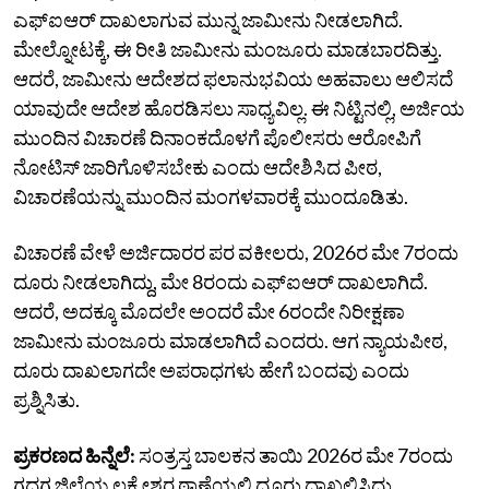
ಎಫ್ಐಆರ್ ದಾಖಲಾಗುವ ಮುನ್ನ ಜಾಮೀನು ನೀಡಲಾಗಿದೆ.
ಮೇಲ್ನೋಟಕ್ಕೆ, ಈ ರೀತಿ ಜಾಮೀನು ಮಂಜೂರು ಮಾಡಬಾರದಿತ್ತು.
ಆದರೆ, ಜಾಮೀನು ಆದೇಶದ ಫಲಾನುಭವಿಯ ಅಹವಾಲು ಆಲಿಸದೆ
ಯಾವುದೇ ಆದೇಶ ಹೊರಡಿಸಲು ಸಾಧ್ಯವಿಲ್ಲ. ಈ ನಿಟ್ಟಿನಲ್ಲಿ, ಅರ್ಜಿಯ
ಮುಂದಿನ ವಿಚಾರಣೆ ದಿನಾಂಕದೊಳಗೆ ಪೊಲೀಸರು ಆರೋಪಿಗೆ
ನೋಟಿಸ್ ಜಾರಿಗೊಳಿಸಬೇಕು ಎಂದು ಆದೇಶಿಸಿದ ಪೀಠ,
ವಿಚಾರಣೆಯನ್ನು ಮುಂದಿನ ಮಂಗಳವಾರಕ್ಕೆ ಮುಂದೂಡಿತು.
ವಿಚಾರಣೆ ವೇಳೆ ಅರ್ಜಿದಾರರ ಪರ ವಕೀಲರು, 2026ರ ಮೇ 7ರಂದು
ದೂರು ನೀಡಲಾಗಿದ್ದು, ಮೇ 8ರಂದು ಎಫ್‌ಐಆರ್ ದಾಖಲಾಗಿದೆ.
ಆದರೆ, ಅದಕ್ಕೂ ಮೊದಲೇ ಅಂದರೆ ಮೇ 6ರಂದೇ ನಿರೀಕ್ಷಣಾ
ಜಾಮೀನು ಮಂಜೂರು ಮಾಡಲಾಗಿದೆ ಎಂದರು. ಆಗ ನ್ಯಾಯಪೀಠ,
ದೂರು ದಾಖಲಾಗದೇ ಅಪರಾಧಗಳು ಹೇಗೆ ಬಂದವು ಎಂದು
ಪ್ರಶ್ನಿಸಿತು.
ಪ್ರಕರಣದ ಹಿನ್ನೆಲೆ:
ಸಂತ್ರಸ್ತ ಬಾಲಕನ ತಾಯಿ 2026ರ ಮೇ 7ರಂದು
ಗದಗ ಜಿಲ್ಲೆಯ ಲಕ್ಷ್ಮೇಶ್ವರ ಠಾಣೆಯಲ್ಲಿ ದೂರು ದಾಖಲಿಸಿದ್ದು,