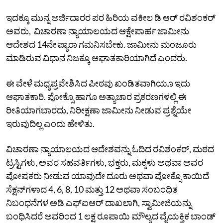
ಇದಕ್ಕೂ ಮುನ್ನ ಅರ್ಜಿದಾರರ ಪರ ಹಿರಿಯ ವಕೀಲ ಡಿ ಆರ್ ರವಿಶಂಕರ್
ಅವರು, ವಿಚಾರಣಾ ನ್ಯಾಯಾಲಯದ ಆಕ್ಷೇಪಾರ್ಹ ಜಾಮೀನು
ಆದೇಶದ 14ನೇ ಪ್ಯಾರಾ ಗಮನಿಸಬೇಕು. ಜಾಮೀನು ಮಂಜೂರು
ಮಾಡಿರುವ ವಿಧಾನ ನಿಜಕ್ಕೂ ಆಘಾತಕಾರಿಯಾಗಿದೆ ಎಂದರು.
ಈ ವೇಳೆ ಮಧ್ಯಪ್ರವೇಶಿಸಿದ ಪೀಠವು ಖಂಡಿತವಾಗಿಯೂ ಇದು
ಆಘಾತಕಾರಿ. ಪೋಕ್ಸೊ ಹಾಗೂ ಅತ್ಯಾಚಾರ ಪ್ರಕರಣಗಳಲ್ಲಿ ಈ
ರೀತಿಯಾಗಬಾರದು, ನಿರೀಕ್ಷಣಾ ಜಾಮೀ‌ನು ನೀಡುವ ಪ್ರಶ್ನೆಯೇ
ಇರುವುದಿಲ್ಲ ಎಂದು ಹೇಳಿತು.
ವಿಚಾರಣಾ ನ್ಯಾಯಾಲಯದ ಆದೇಶವನ್ನು ಓದಿದ ರವಿಶಂಕರ್, ಮಠದ
ಟ್ರಸ್ಟಿಗಳು, ಅವರ ಸಹವರ್ತಿಗಳು, ಭಕ್ತರು, ಮಕ್ಕಳು ಅಥವಾ ಅವರ
ಪೋಷಕರು ನೀಡುವ ಯಾವುದೇ ದೂರು ಅಥವಾ ಪೋಕ್ಸೊ ಕಾಯಿದೆ
ಸೆಕ್ಷನ್‌ಗಳಾದ 4, 6, 8, 10 ಮತ್ತು 12 ಅಥವಾ ಸಂಬಂಧಿತ
ನಿಬಂಧನೆಗಳ ಅಡಿ ಎಫ್‌ಐಆರ್‌ ದಾಖಲಾಗಿ, ಸ್ವಾಮೀಜಿಯನ್ನು
ಬಂಧಿಸಿದರೆ ಅವರಿಂದ 1 ಲಕ್ಷ ರೂಪಾಯಿ ಮೌಲ್ಯದ ವೈಯಕ್ತಿಕ ಬಾಂಡ್‌