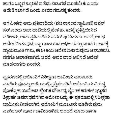
ಹಾಗೂ ಒಬ್ಬರ ಶ್ಯೂರಿಟಿ ಪಡೆದು ಬಿಡುಗಡೆ ಮಾಡಬೇಕು ಎಂದು
ಆದೇಶಿಸಲಾಗಿದೆ ಎಂದು ಪೀಠದ ಗಮನಕ್ಕೆ ತಂದರು.
ಆಗ ಪೀಠವು ಅದು ಪ್ರತಿವಾದಿಯ (ವಚನಾನಂದ ಸ್ವಾಮೀಜಿ) ಪವರ್
ಸರ್ ಎಂದು ಲಘು ದಾಟಿಯಲ್ಲಿ ಹೇಳಿತು. ಇದಕ್ಕೆ ಪ್ರತಿಕ್ರಿಯಿಸಿದ
ವಕೀಲರು, ಅದು ಪ್ರತಿವಾದಿಯ ಪವರ್ ಇರಬಹುದು. ಆದರೆ, ಅಂಥ
ಆದೇಶ ನೀಡುವುದು ನ್ಯಾಯಾಲಯದ ಅಧಿಕಾರವಲ್ಲ ಎಂದರು. ಅದಕ್ಕೆ
ನ್ಯಾಯಮೂರ್ತಿಗಳು, ಈ ರೀತಿಯ ಆದೇಶ ನೀಡಿರುವುದು ಆಘಾತಕಾರಿ.
ನನಗೂ ಆಘಾತವಾಗಿದೆ. ಆದರೆ, ಅವರ ವಾದ ಆಲಿಸದೆ ಆದೇಶ
ಮಾಡಲಾಗದು ಎಂದರು‌.
ಪ್ರಕರಣದಲ್ಲಿ ಆರೋಪಿಗೆ ನಿರೀಕ್ಷಣಾ ಜಾಮೀನು ಮಂಜೂರು
ಮಾಡಿರುವುದನ್ನು ಅರ್ಜಿಯಲ್ಲಿ ಪ್ರಶ್ನಿಸಲಾಗಿದೆ. ಆರೋಪಿಯ ವಿರುದ್ಧ
ಪೋಕ್ಸೊ ಕಾಯಿದೆ ಅಡಿ ಲೈಂಗಿಕ ದೌರ್ಜನ್ಯ, ಲೈಂಗಿಕ ಕಿರುಕುಳ ಇನ್ನಿತರ
ಶಿಕ್ಷಾರ್ಹ ಅಪರಾಧವೆಸಗಿದ ಆರೋಪವಿದ್ದು, ಈ ಪ್ರಕರಣದಲ್ಲಿ ನಿರೀಕ್ಷಣಾ
ಜಾಮೀನು ನೀಡಲಾಗಿದೆ. ಆರೋಪಿಗೆ ಮಂಜೂರು ಮಾಡಿರುವುದು
ಎಫ್ಐಆರ್ ಪೂರ್ವ ಜಾಮೀನಾಗಿದೆ. ಅಂದರೆ, ದೂರು ಹಾಗೂ