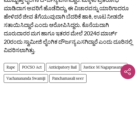
ಮಾಡಿದಾಗ ಅವರಿಗೆ ಹೊಡೆದಿದ್ದು, ಈ ವಿಚಾರವನ್ನು ಯಾರಿಗಾದರೂ
ಹೇಳಿದರೆ ಜೀವ ತೆಗೆಯುವುದಾಗಿ ಬೆದರಿಕೆ ಹಾಕಿ, ಊಟ ನೀಡದೇ
ಸತಾಯಿಸಿದ್ದಾರೆ ಎಂದು ಆರೋಪಿಸಿದ್ದರು. ಕೊನೆಯದಾಗಿ
ದೂರುದಾರರ ಮಗ ಹಾಗೂ ಇತರರ ಮೇಲೆ 2024ರ ಮಾರ್ಚ್‌
20ರಂದು ಸ್ವಾಮೀಜಿ ಲೈಂಗಿಕ ದೌರ್ಜನ್ಯ ಎಸಗಿದ್ದಾರೆ ಎಂದು ದೂರಿನಲ್ಲಿ
ವಿವರಿಸಲಾಗಿತ್ತು.
Rape
POCSO Act
Anticipatory Bail
Justice M Nagaprasanna
Vachanananda Swamiji
Panchamasali seer