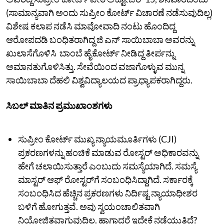
(ಸಾಮಾನ್ಯವಾಗಿ ಅಂದು ಸುಪ್ರೀಂ ಕೋರ್ಟ್‌ ವಿಚಾರಣೆ ನಡೆಸುವುದಿಲ್ಲ)
ವಿಶೇಷ ಕಲಾಪ ನಡೆಸಿ ಮಾವೋವಾದಿ ನಂಟು ಹೊಂದಿದ್ದ
ಆರೋಪದಡಿ ಬಂಧಿತರಾಗಿದ್ದ ಜಿ ಎನ್ ಸಾಯಿಬಾಬಾ ಅವರನ್ನು
ಖುಲಾಸೆಗೊಳಿಸಿ ಬಾಂಬೆ ಹೈಕೋರ್ಟ್ ನೀಡಿದ್ದ ತೀರ್ಪನ್ನು
ಅಮಾನತುಗೊಳಿಸಿತ್ತು. ಸೇವೆಯಿಂದ ವಜಾಗೊಳ್ಳುವ ಮುನ್ನ
ಸಾಯಿಬಾಬಾ ದೆಹಲಿ ವಿಶ್ವವಿದ್ಯಾಲಯದ ಪ್ರಾಧ್ಯಾಪಕರಾಗಿದ್ದರು.
ಸಿಬಲ್‌ ಮಾತಿನ ಪ್ರಮುಖಾಂಶಗಳು
ಸುಪ್ರೀಂ ಕೋರ್ಟ್‌ ಮುಖ್ಯ ನ್ಯಾಯಮೂರ್ತಿಗಳು (CJI)
ಪ್ರಕರಣಗಳನ್ನು ಹಂಚಿಕೆ ಮಾಡುವ ರೋಸ್ಟರ್ ಅಧಿಕಾರವನ್ನು
ಹೇಗೆ ಚಲಾಯಿಸುತ್ತಾರೆ ಎಂಬುದು ಸಮಸ್ಯೆಯಾಗಿದೆ. ಸಮಸ್ಯೆ
ಮಾಸ್ಟರ್ ಆಫ್ ರೋಸ್ಟರ್‌ಗೆ ಸಂಬಂಧಿಸಿದ್ದಾಗಿದೆ. ಸರ್ಕಾರಕ್ಕೆ
ಸಂಬಂಧಿಸಿದ ಹೆಚ್ಚಿನ ಪ್ರಕರಣಗಳು ನಿರ್ದಿಷ್ಟ ನ್ಯಾಯಾಧೀಶರ
ಬಳಿಗೆ ಹೋಗುತ್ತವೆ. ಅವು ಸ್ವಯಂಚಾಲಿತವಾಗಿ
ನಿಯೋಜಿತವಾಗುವುದಿಲ್ಲ. ಹಾಗಾದರೆ ಇದೇಕೆ ನಡೆಯುತ್ತಿದೆ?