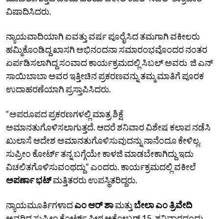
ವಿಷಾದಿಸಿದರು.
ನ್ಯಾಯವಾದಿಯಾಗಿ ಐವತ್ತು ವರ್ಷ ಪೂರೈಸಿದ ತಮಗಾಗಿ ವಕೀಲರು
ಹಮ್ಮಿಕೊಂಡಿದ್ದ ಖಾಸಗಿ ಅಭಿನಂದನಾ ಸಮಾರಂಭವೊಂದರ ನಂತರ
ಏರ್ಪಡಿಸಲಾಗಿದ್ದ ಸಂವಾದ ಕಾರ್ಯಕ್ರಮದಲ್ಲಿ ಸಿಬಲ್‌ ಅವರು ಜಿ ಎನ್
ಸಾಯಿಬಾಬಾ ಅವರ ಇತ್ತೀಚಿನ ಪ್ರಕರಣವನ್ನು ತಮ್ಮ ಮಾತಿಗೆ ಪೂರಕ
ಉದಾಹರಣೆಯಾಗಿ ಪ್ರಸ್ತಾಪಿಸಿದರು.
“ಅಪರೂಪದ ಪ್ರಕರಣಗಳಲ್ಲಿ ಮಾತ್ರ ಶಿಕ್ಷೆ
ಅಮಾನತುಗೊಳಿಸಲಾಗುತ್ತದೆ. ಆದರೆ ಶನಿವಾರ ವಿಶೇಷ ಕಲಾಪ ನಡೆಸಿ
ಖುಲಾಸೆ ಆದೇಶ ಅಮಾನತುಗೊಳಿಸುವುದನ್ನು ನಾನೆಂದೂ ಕೇಳಿಲ್ಲ.
ಸುಪ್ರೀಂ ಕೋರ್ಟ್‌ ತನ್ನ ಬಗ್ಗೆಯೇ ಕಾಳಜಿ ಮಾಡಬೇಕಾಗಿದ್ದು ಇದು
ವಿಚಲಿತಗೊಳಿಸುವಂಥದ್ದು” ಎಂದರು. ಕಾರ್ಯಕ್ರಮದಲ್ಲಿ ವಕೀಲೆ
ಅಪರ್ಣಾ ಭಟ್‌
ಮತ್ತಿತರರು ಉಪಸ್ಥಿತರಿದ್ದರು.
ನ್ಯಾಯಮೂರ್ತಿಗಳಾದ
ಎಂ ಆರ್ ಶಾ
ಮತ್ತು
ಬೇಲಾ ಎಂ ತ್ರಿವೇದಿ
ಅವರಿದ್ದ ಸುಪ್ರೀಂ ಕೋರ್ಟ್ ಪೀಠ ಅಕ್ಟೋಬರ್ 15, ಶನಿವಾರದಂದು