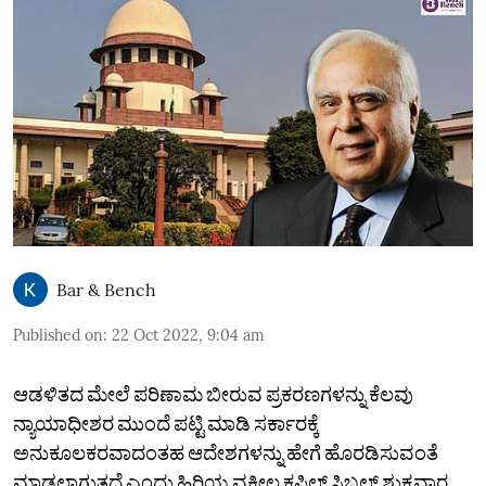
Bar & Bench
Published on
:
22 Oct 2022, 9:04 am
ಆಡಳಿತದ ಮೇಲೆ ಪರಿಣಾಮ ಬೀರುವ ಪ್ರಕರಣಗಳನ್ನು ಕೆಲವು
ನ್ಯಾಯಾಧೀಶರ ಮುಂದೆ ಪಟ್ಟಿ ಮಾಡಿ ಸರ್ಕಾರಕ್ಕೆ
ಅನುಕೂಲಕರವಾದಂತಹ ಆದೇಶಗಳನ್ನು ಹೇಗೆ ಹೊರಡಿಸುವಂತೆ
ಮಾಡಲಾಗುತ್ತದೆ ಎಂದು ಹಿರಿಯ ವಕೀಲ ಕಪಿಲ್ ಸಿಬಲ್ ಶುಕ್ರವಾರ