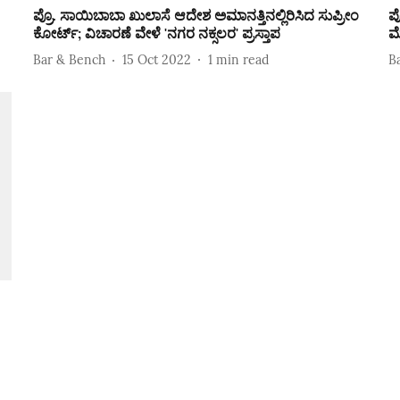
ಪ್ರೊ. ಸಾಯಿಬಾಬಾ ಖುಲಾಸೆ ಆದೇಶ ಅಮಾನತ್ತಿನಲ್ಲಿರಿಸಿದ ಸುಪ್ರೀಂ
ಪ
ಕೋರ್ಟ್‌; ವಿಚಾರಣೆ ವೇಳೆ 'ನಗರ ನಕ್ಸಲರ' ಪ್ರಸ್ತಾಪ
ಮ
Bar & Bench
15 Oct 2022
1
min read
B