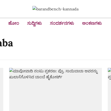
ಹೋಂ
ಸುದ್ದಿಗಳು
ಸಂದರ್ಶನಗಳು
ಅಂಕಣಗಳು
aba