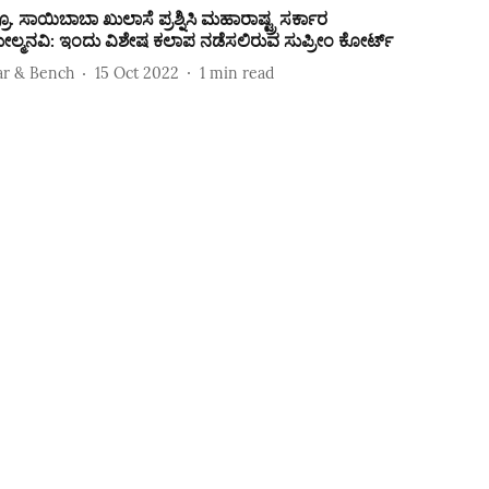
್ರೊ. ಸಾಯಿಬಾಬಾ ಖುಲಾಸೆ ಪ್ರಶ್ನಿಸಿ ಮಹಾರಾಷ್ಟ್ರ ಸರ್ಕಾರ
ೇಲ್ಮನವಿ: ಇಂದು ವಿಶೇಷ ಕಲಾಪ ನಡೆಸಲಿರುವ ಸುಪ್ರೀಂ ಕೋರ್ಟ್
ar & Bench
15 Oct 2022
1
min read