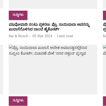
ಸುದ್ದಿಗಳು
ಮಾವೋವಾದಿ ನಂಟು ಪ್ರಕರಣ: ಪ್ರೊ. ಸಾಯಿಬಾಬಾ ಅವರನ್ನು
ಪ
ಖುಲಾಸೆಗೊಳಿಸಿದ ಬಾಂಬೆ ಹೈಕೋರ್ಟ್‌
ಪ
Bar & Bench
05 Mar 2024
1
min read
B
ಸುದ್ದಿಗಳು