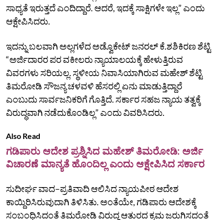
ಸಾಧ್ಯತೆ ಇರುತ್ತದೆ ಎಂದಿದ್ದಾರೆ. ಆದರೆ, ಇದಕ್ಕೆ ಸಾಕ್ಷಿಗಳೇ ಇಲ್ಲ” ಎಂದು
ಆಕ್ಷೇಪಿಸಿದರು.
ಇದನ್ನು ಬಲವಾಗಿ ಅಲ್ಲಗಳೆದ ಅಡ್ವೊಕೇಟ್‌ ಜನರಲ್ ಕೆ.ಶಶಿಕಿರಣ ಶೆಟ್ಟಿ
“ಅರ್ಜಿದಾರರ ಪರ ವಕೀಲರು ನ್ಯಾಯಾಲಯಕ್ಕೆ ಹೇಳುತ್ತಿರುವ
ವಿವರಗಳು ಸರಿಯಲ್ಲ. ಸ್ಥಳೀಯ ನಿವಾಸಿಯಾಗಿರುವ ಮಹೇಶ್‌ ಶೆಟ್ಟಿ
ತಿಮರೋಡಿ ಸೌಜನ್ಯ ಚಳವಳಿ ಹೆಸರಲ್ಲಿ ಏನು ಮಾಡುತ್ತಿದ್ದಾರೆ
ಎಂಬುದು ಸಾರ್ವಜನಿಕರಿಗೆ ಗೊತ್ತಿದೆ. ಸರ್ಕಾರ ಸಹಜ ನ್ಯಾಯ ತತ್ವಕ್ಕೆ
ವಿರುದ್ಧವಾಗಿ ನಡೆದುಕೊಂಡಿಲ್ಲ” ಎಂದು ವಿವರಿಸಿದರು.
Also Read
ಗಡಿಪಾರು ಆದೇಶ ಪ್ರಶ್ನಿಸಿದ ಮಹೇಶ್ ತಿಮರೋಡಿ: ಅರ್ಜಿ
ವಿಚಾರಣೆ ಮಾನ್ಯತೆ ಹೊಂದಿಲ್ಲ ಎಂದು ಆಕ್ಷೇಪಿಸಿದ ಸರ್ಕಾರ
ಸುದೀರ್ಘ ವಾದ–ಪ್ರತಿವಾದಿ ಆಲಿಸಿದ ನ್ಯಾಯಪೀಠ ಆದೇಶ
ಕಾಯ್ದಿರಿಸಿರುವುದಾಗಿ ತಿಳಿಸಿತು. ಅಂತೆಯೇ, ಗಡಿಪಾರು ಆದೇಶಕ್ಕೆ
ಸಂಬಂಧಿಸಿದಂತೆ ತಿಮರೋಡಿ ವಿರುದ್ಧ ಆತುರದ ಕ್ರಮ ಜರುಗಿಸದಂತೆ