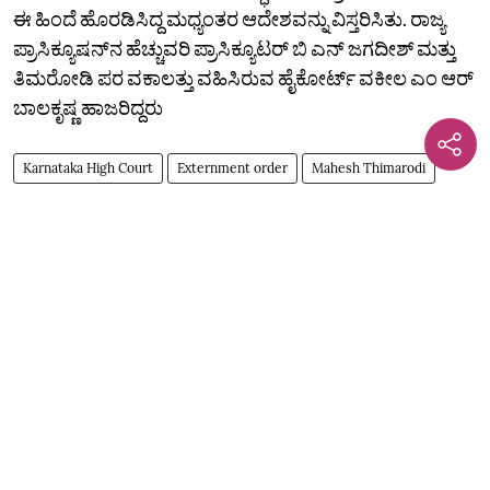
ಈ ಹಿಂದೆ ಹೊರಡಿಸಿದ್ದ ಮಧ್ಯಂತರ ಆದೇಶವನ್ನು ವಿಸ್ತರಿಸಿತು. ರಾಜ್ಯ
ಪ್ರಾಸಿಕ್ಯೂಷನ್‌ನ ಹೆಚ್ಚುವರಿ ಪ್ರಾಸಿಕ್ಯೂಟರ್‌ ಬಿ ಎನ್‌ ಜಗದೀಶ್‌ ಮತ್ತು
ತಿಮರೋಡಿ ಪರ ವಕಾಲತ್ತು ವಹಿಸಿರುವ ಹೈಕೋರ್ಟ್‌ ವಕೀಲ ಎಂ ಆರ್
ಬಾಲಕೃಷ್ಣ ಹಾಜರಿದ್ದರು
Karnataka High Court
Externment order
Mahesh Thimarodi