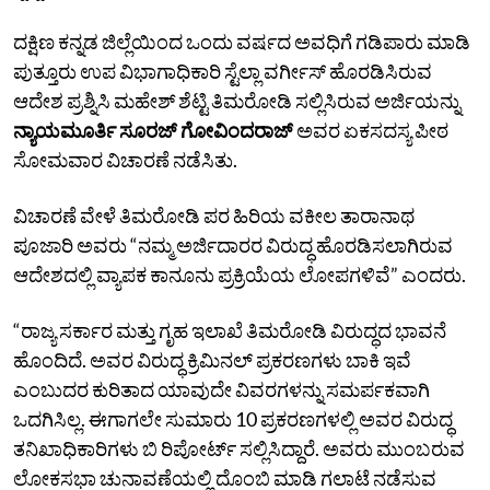
ದಕ್ಷಿಣ‌ ಕನ್ನಡ ಜಿಲ್ಲೆಯಿಂದ ಒಂದು ವರ್ಷದ ಅವಧಿಗೆ ಗಡಿಪಾರು ಮಾಡಿ
ಪುತ್ತೂರು ಉಪ ವಿಭಾಗಾಧಿಕಾರಿ ಸ್ಟೆಲ್ಲಾ ವರ್ಗೀಸ್ ಹೊರಡಿಸಿರುವ
ಆದೇಶ ಪ್ರಶ್ನಿಸಿ ಮಹೇಶ್ ಶೆಟ್ಟಿ ತಿಮರೋಡಿ ಸಲ್ಲಿಸಿರುವ ಅರ್ಜಿಯನ್ನು
ನ್ಯಾಯಮೂರ್ತಿ ಸೂರಜ್‌ ಗೋವಿಂದರಾಜ್‌
ಅವರ ಏಕಸದಸ್ಯ ಪೀಠ
ಸೋಮವಾರ ವಿಚಾರಣೆ ನಡೆಸಿತು.
ವಿಚಾರಣೆ ವೇಳೆ ತಿಮರೋಡಿ ಪರ ಹಿರಿಯ ವಕೀಲ ತಾರಾನಾಥ
ಪೂಜಾರಿ ಅವರು “ನಮ್ಮ ಅರ್ಜಿದಾರರ ವಿರುದ್ಧ ಹೊರಡಿಸಲಾಗಿರುವ
ಆದೇಶದಲ್ಲಿ ವ್ಯಾಪಕ ಕಾನೂನು ಪ್ರಕ್ರಿಯೆಯ ಲೋಪಗಳಿವೆ” ಎಂದರು.
“ರಾಜ್ಯ ಸರ್ಕಾರ ಮತ್ತು ಗೃಹ ಇಲಾಖೆ ತಿಮರೋಡಿ ವಿರುದ್ಧದ ಭಾವನೆ
ಹೊಂದಿದೆ. ಅವರ ವಿರುದ್ಧ ಕ್ರಿಮಿನಲ್ ಪ್ರಕರಣಗಳು ಬಾಕಿ ಇವೆ
ಎಂಬುದರ ಕುರಿತಾದ ಯಾವುದೇ ವಿವರಗಳನ್ನು ಸಮರ್ಪಕವಾಗಿ
ಒದಗಿಸಿಲ್ಲ. ಈಗಾಗಲೇ ಸುಮಾರು 10 ಪ್ರಕರಣಗಳಲ್ಲಿ ಅವರ ವಿರುದ್ಧ
ತನಿಖಾಧಿಕಾರಿಗಳು ಬಿ ರಿಪೋರ್ಟ್‌ ಸಲ್ಲಿಸಿದ್ದಾರೆ. ಅವರು ಮುಂಬರುವ
ಲೋಕಸಭಾ ಚುನಾವಣೆಯಲ್ಲಿ ದೊಂಬಿ ಮಾಡಿ ಗಲಾಟೆ ನಡೆಸುವ