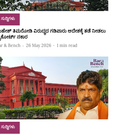
ಸುದ್ದಿಗಳು
ಹೇಶ್‌ ತಿಮರೋಡಿ ವಿರುದ್ಧದ ಗಡಿಪಾರು ಆದೇಶಕ್ಕೆ ತಡೆ ನೀಡಲು
ೈಕೋರ್ಟ್‌ ನಕಾರ
ar & Bench
26 May 2026
1
min read
ಸುದ್ದಿಗಳು