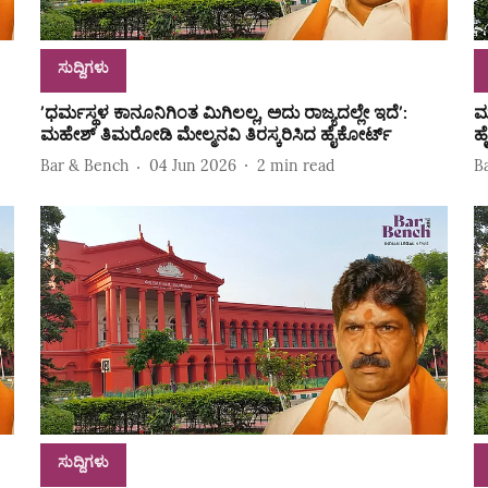
ಸುದ್ದಿಗಳು
ʼಧರ್ಮಸ್ಥಳ ಕಾನೂನಿಗಿಂತ ಮಿಗಿಲಲ್ಲ, ಅದು ರಾಜ್ಯದಲ್ಲೇ ಇದೆʼ:
ಮ
ಮಹೇಶ್‌ ತಿಮರೋಡಿ ಮೇಲ್ಮನವಿ ತಿರಸ್ಕರಿಸಿದ ಹೈಕೋರ್ಟ್‌
ಹ
Bar & Bench
04 Jun 2026
2
min read
B
ಸುದ್ದಿಗಳು