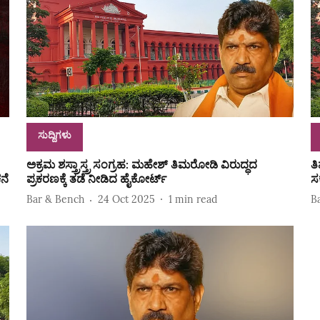
ಸುದ್ದಿಗಳು
ಅಕ್ರಮ ಶಸ್ತ್ರಾಸ್ತ್ರ ಸಂಗ್ರಹ: ಮಹೇಶ್‌ ತಿಮರೋಡಿ ವಿರುದ್ಧದ
ತ
ನೆ
ಪ್ರಕರಣಕ್ಕೆ ತಡೆ ನೀಡಿದ ಹೈಕೋರ್ಟ್‌
ಸ
Bar & Bench
24 Oct 2025
1
min read
B