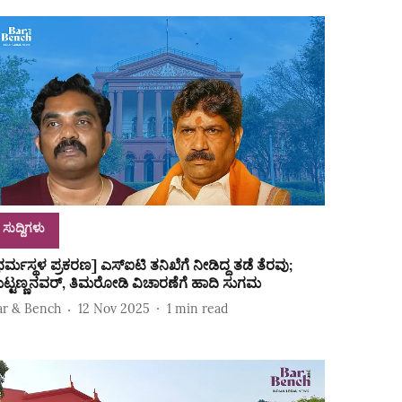
ಸುದ್ದಿಗಳು
ಧರ್ಮಸ್ಥಳ ಪ್ರಕರಣ] ಎಸ್‌ಐಟಿ ತನಿಖೆಗೆ ನೀಡಿದ್ದ ತಡೆ ತೆರವು;
ಟ್ಟಣ್ಣನವರ್‌, ತಿಮರೋಡಿ ವಿಚಾರಣೆಗೆ ಹಾದಿ ಸುಗಮ
ar & Bench
12 Nov 2025
1
min read