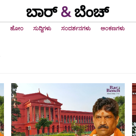
ಹೋಂ
ಸುದ್ದಿಗಳು
ಸಂದರ್ಶನಗಳು
ಅಂಕಣಗಳು
i