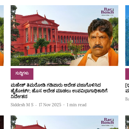
ಸುದ್ದಿಗಳು
ಮಹೇಶ್‌ ತಿಮರೋಡಿ ಗಡಿಪಾರು ಆದೇಶ ವಜಾಗೊಳಿಸಿದ
[
ಹೈಕೋರ್ಟ್‌; ಹೊಸ ಆದೇಶ ಮಾಡಲು ಉಪವಿಭಾಗಾಧಿಕಾರಿಗೆ
ಮ
ನಿರ್ದೇಶನ
B
Siddesh M S
17 Nov 2025
1
min read