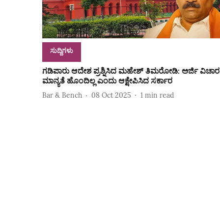
ಸುದ್ದಿಗಳು
ಗಡಿಪಾರು ಆದೇಶ ಪ್ರಶ್ನಿಸಿದ ಮಹೇಶ್ ತಿಮರೋಡಿ: ಅರ್ಜಿ ವಿಚಾರ
ಮಾನ್ಯತೆ ಹೊಂದಿಲ್ಲ ಎಂದು ಆಕ್ಷೇಪಿಸಿದ ಸರ್ಕಾರ
Bar & Bench
08 Oct 2025
1
min read