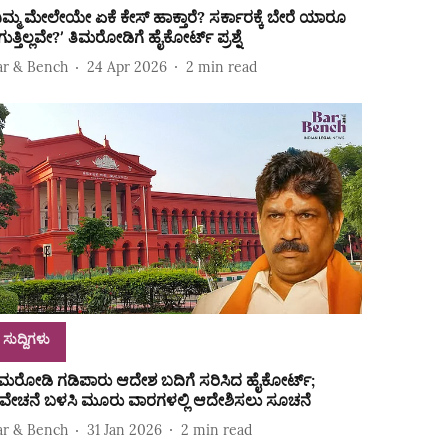
ನಿಮ್ಮ ಮೇಲೇಯೇ ಏಕೆ ಕೇಸ್ ಹಾಕ್ತಾರೆ? ಸರ್ಕಾರಕ್ಕೆ ಬೇರೆ ಯಾರೂ
ಗುತ್ತಿಲ್ಲವೇ?ʼ ತಿಮರೋಡಿಗೆ ಹೈಕೋರ್ಟ್‌ ಪ್ರಶ್ನೆ
ar & Bench
24 Apr 2026
2
min read
ಸುದ್ದಿಗಳು
ಿಮರೋಡಿ ಗಡಿಪಾರು ಆದೇಶ ಬದಿಗೆ ಸರಿಸಿದ ಹೈಕೋರ್ಟ್‌;
ಿವೇಚನೆ ಬಳಸಿ ಮೂರು ವಾರಗಳಲ್ಲಿ ಆದೇಶಿಸಲು ಸೂಚನೆ
ar & Bench
31 Jan 2026
2
min read