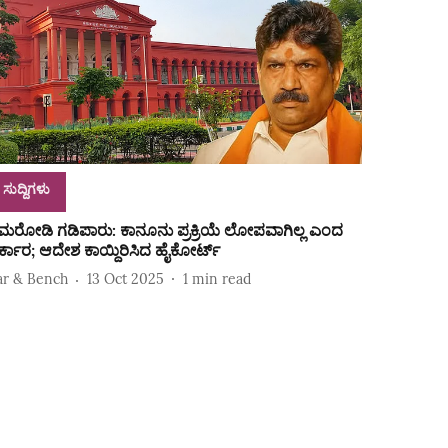
ಸುದ್ದಿಗಳು
ಿಮರೋಡಿ ಗಡಿಪಾರು: ಕಾನೂನು ಪ್ರಕ್ರಿಯೆ ಲೋಪವಾಗಿಲ್ಲ ಎಂದ
ರ್ಕಾರ; ಆದೇಶ ಕಾಯ್ದಿರಿಸಿದ ಹೈಕೋರ್ಟ್‌
ar & Bench
13 Oct 2025
1
min read