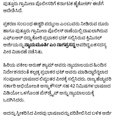
ಪುತ್ತೂರು ಗ್ರಾಮೀಣ ಪೊಲೀಸರಿಗೆ ಕರ್ನಾಟಕ ಹೈಕೋರ್ಟ್ ಈಚೆಗೆ
ಆದೇಶಿಸಿದೆ.
ಪ್ರಕರಣ ಸಂಬಂಧ ಈಶ್ವರಿ ಪದ್ಮುಂಜ ಎಂಬುವರು ನೀಡಿರುವ ದೂರು
ಹಾಗೂ ಪುತ್ತೂರು ಗ್ರಾಮೀಣ ಪೊಲೀಸ್ ಠಾಣೆಯಲ್ಲಿ ದಾಖಲಾಗಿರುವ
ಎಫ್‌ಐಆರ್ ರದ್ದು ಕೋರಿ ಪ್ರಭಾಕರ ಭಟ್ ಸಲ್ಲಿಸಿರುವ ಕ್ರಿಮಿನಲ್
ಅರ್ಜಿಯನ್ನು
ನ್ಯಾಯಮೂರ್ತಿ ಎಂ ನಾಗಪ್ರಸನ್ನ
ಅವರಿದ್ದ ಏಕಸದಸ್ಯ
ಪೀಠ ವಿಚಾರಣೆ ನಡೆಸಿತು.
ಹಿರಿಯ ವಕೀಲ ಅರುಣ್‌ ಶ್ಯಾಮ್ ಅವರು ನ್ಯಾಯಾಲಯದ ಹಿಂದಿನ
ನಿರ್ದೇಶನದಂತೆ ಕಲ್ಲಡ್ಕ ಪ್ರಭಾಕರ ಭಟ್ ಅವರು ಮಾಡಿದ್ದಾರೆನ್ನಲಾದ
ಸಂಪೂರ್ಣ ಭಾಷಣದ ಲಿಪ್ಯಂತರ ಪೀಠಕ್ಕೆ ಸಲ್ಲಿಸಿದರು. ರಾಜ್ಯ ಹೆಚ್ಚುವರಿ
ಸರ್ಕಾರಿ ಅಭಿಯೋಜಕಿ ಆಸ್ಮಾ ಕೌಸರ್ ಸಹ 42 ನಿಮಿಷಗಳ ಭಾಷಣದ
ವಿಡಿಯೋ ಒಳಗೊಂಡ ಪೆನ್‌ಡ್ರೈವ್ ಅನ್ನು ನ್ಯಾಯಾಲಯಕ್ಕೆ
ಒದಗಿಸಿದರು.
ಅದನ್ನು ಸ್ವೀಕರಿಸಿದ ಪೀಠವು ಭಾಷಣವನ್ನು ಪರಿಶೀಲಿಸಿದ ಬಳಿಕ ಅರ್ಜಿ