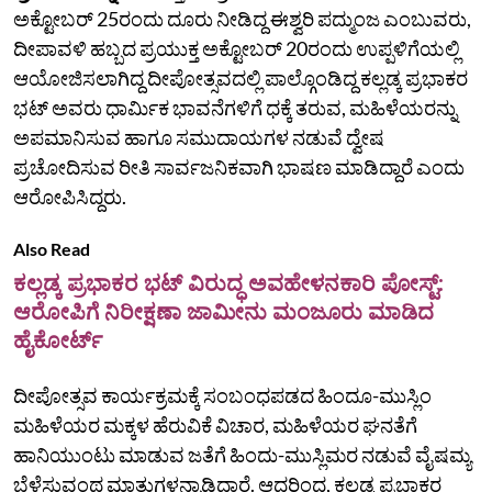
ಅಕ್ಟೋಬರ್ 25ರಂದು ದೂರು ನೀಡಿದ್ದ ಈಶ್ವರಿ ಪದ್ಮುಂಜ ಎಂಬುವರು,
ದೀಪಾವಳಿ ಹಬ್ಬದ ಪ್ರಯುಕ್ತ ಅಕ್ಟೋಬರ್ 20ರಂದು ಉಪ್ಪಳಿಗೆಯಲ್ಲಿ
ಆಯೋಜಿಸಲಾಗಿದ್ದ ದೀಪೋತ್ಸವದಲ್ಲಿ ಪಾಲ್ಗೊಂಡಿದ್ದ ಕಲ್ಲಡ್ಕ ಪ್ರಭಾಕರ
ಭಟ್ ಅವರು ಧಾರ್ಮಿಕ ಭಾವನೆಗಳಿಗೆ ಧಕ್ಕೆ ತರುವ, ಮಹಿಳೆಯರನ್ನು
ಅಪಮಾನಿಸುವ ಹಾಗೂ ಸಮುದಾಯಗಳ ನಡುವೆ ದ್ವೇಷ
ಪ್ರಚೋದಿಸುವ ರೀತಿ ಸಾರ್ವಜನಿಕವಾಗಿ ಭಾಷಣ ಮಾಡಿದ್ದಾರೆ ಎಂದು
ಆರೋಪಿಸಿದ್ದರು.
Also Read
ಕಲ್ಲಡ್ಕ ಪ್ರಭಾಕರ ಭಟ್ ವಿರುದ್ಧ ಅವಹೇಳನಕಾರಿ ಪೋಸ್ಟ್:
ಆರೋಪಿಗೆ ನಿರೀಕ್ಷಣಾ ಜಾಮೀನು ಮಂಜೂರು ಮಾಡಿದ
ಹೈಕೋರ್ಟ್‌
ದೀಪೋತ್ಸವ ಕಾರ್ಯಕ್ರಮಕ್ಕೆ ಸಂಬಂಧಪಡದ ಹಿಂದೂ-ಮುಸ್ಲಿಂ
ಮಹಿಳೆಯರ ಮಕ್ಕಳ‌ ಹೆರುವಿಕೆ ವಿಚಾರ, ಮಹಿಳೆಯರ ಘನತೆಗೆ
ಹಾನಿಯುಂಟು ಮಾಡುವ ಜತೆಗೆ ಹಿಂದು-ಮುಸ್ಲಿಮರ ನಡುವೆ ವೈಷಮ್ಯ
ಬೆಳೆಸುವಂಥ ಮಾತುಗಳನ್ನಾಡಿದ್ದಾರೆ. ಆದ್ದರಿಂದ, ಕಲ್ಲಡ್ಕ ಪ್ರಭಾಕರ