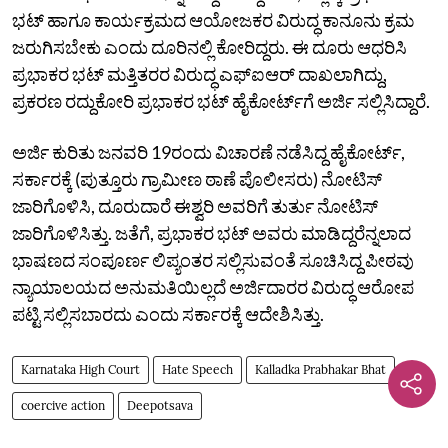
ಭಟ್ ಹಾಗೂ ಕಾರ್ಯಕ್ರಮದ ಆಯೋಜಕರ ವಿರುದ್ಧ ಕಾನೂನು ಕ್ರಮ
ಜರುಗಿಸಬೇಕು ಎಂದು ದೂರಿನಲ್ಲಿ ಕೋರಿದ್ದರು. ಈ ದೂರು ಆಧರಿಸಿ
ಪ್ರಭಾಕರ ಭಟ್ ಮತ್ತಿತರರ ವಿರುದ್ಧ ಎಫ್‌ಐಆರ್ ದಾಖಲಾಗಿದ್ದು,
ಪ್ರಕರಣ ರದ್ದುಕೋರಿ ಪ್ರಭಾಕರ ಭಟ್ ಹೈಕೋರ್ಟ್‌ಗೆ ಅರ್ಜಿ ಸಲ್ಲಿಸಿದ್ದಾರೆ.
ಅರ್ಜಿ ಕುರಿತು ಜನವರಿ 19ರಂದು ವಿಚಾರಣೆ ನಡೆಸಿದ್ದ ಹೈಕೋರ್ಟ್,
ಸರ್ಕಾರಕ್ಕೆ (ಪುತ್ತೂರು ಗ್ರಾಮೀಣ ಠಾಣೆ ಪೊಲೀಸರು) ನೋಟಿಸ್
ಜಾರಿಗೊಳಿಸಿ, ದೂರುದಾರೆ ಈಶ್ವರಿ ಅವರಿಗೆ ತುರ್ತು ನೋಟಿಸ್
ಜಾರಿಗೊಳಿಸಿತ್ತು. ಜತೆಗೆ, ಪ್ರಭಾಕರ ಭಟ್ ಅವರು ಮಾಡಿದ್ದರೆನ್ನಲಾದ
ಭಾಷಣದ ಸಂಪೂರ್ಣ ಲಿಪ್ಯಂತರ ಸಲ್ಲಿಸುವಂತೆ ಸೂಚಿಸಿದ್ದ ಪೀಠವು
ನ್ಯಾಯಾಲಯದ ಅನುಮತಿಯಿಲ್ಲದೆ ಅರ್ಜಿದಾರರ ವಿರುದ್ಧ ಆರೋಪ
ಪಟ್ಟಿ ಸಲ್ಲಿಸಬಾರದು ಎಂದು ಸರ್ಕಾರಕ್ಕೆ ಆದೇಶಿಸಿತ್ತು.
Karnataka High Court
Hate Speech
Kalladka Prabhakar Bhat
coercive action
Deepotsava