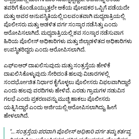
ತವರಿಗೆ ಕೊಂಡೊಯ್ಯುತ್ತಲೇ ಆಕೆಯ ಪೋಷಕರ ಒಪ್ಪಿಗೆ ಪಡೆಯದೇ
ಮತ್ತು ಅವರ ಅನುಪಸ್ಥಿತಿಯಲ್ಲಿ ಬಲವಂತವಾಗಿ ಮಧ್ಯರಾತ್ರಿಯಲ್ಲಿ
ಪೊಲೀಸರು ಮತ್ತು ಆಡಳಿತ ವರ್ಗ ಸಂಸ್ಕಾರ ನಡೆಸಿತ್ತು ಎಂದು
ಆರೋಪಿಸಲಾಗಿದೆ. ಮಧ್ಯರಾತ್ರಿಯಲ್ಲಿ ಶವ ಸಂಸ್ಕಾರ ನಡೆಸುವಾಗ
ಹಿರಿಯ ಪೊಲೀಸ್ ಅಧಿಕಾರಿಗಳು ಮತ್ತು ಜಿಲ್ಲಾಡಳಿತದ ಅಧಿಕಾರಿಗಳು
ಉಪಸ್ಥಿತರಿದ್ದರು ಎಂದು ಆರೋಪಿಸಲಾಗಿದೆ.
ಎಫ್‌ಐಆರ್ ದಾಖಲಿಸುವುದು ಮತ್ತು ಸಂತ್ರಸ್ತೆಯ ಹೇಳಿಕೆ
ದಾಖಲಿಸಿಕೊಳ್ಳುವುದು ಸೇರಿದಂತೆ ಹಲವು ವಿಚಾರಗಳಲ್ಲಿ
ಸಂದರ್ಭೋಚಿತ ನಿರ್ಧಾರ ಕೈಗೊಳ್ಳಲು ಪೊಲೀಸರು ವಿಫಲವಾಗಿದ್ದಾರೆ
ಎಂದು ಹಲವು ವರದಿಗಳು ಹೇಳಿವೆ. ಎರಡು ಗ್ರಾಮಗಳ ನಡುವಿನ
ಗಲಭೆ ಎಂದು ಪ್ರಕರಣವನ್ನು ಮುಚ್ಚಿ ಹಾಕಲು ಪೊಲೀಸರು
ಯತ್ನಿಸಿದ್ದಾರೆ ಎಂದು ಅರ್ಜಿಯಲ್ಲಿ ಆರೋಪಿಸಲಾಗಿದ್ದು, ಹೀಗೆ
ಹೇಳಲಾಗಿದೆ.
“... ಸಂತ್ರಸ್ತೆಯ ಪರವಾಗಿ ಪೊಲೀಸ್ ಅಧಿಕಾರಿ ವರ್ಗ ತಮ್ಮ ಕರ್ತವ್ಯ