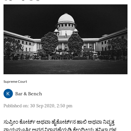
Supreme Court
Bar & Bench
Published on
:
30 Sep 2020, 2:50 pm
ಸುಪ್ರೀಂ ಕೋರ್ಟ್ ಅಥವಾ ಹೈಕೋರ್ಟ್‌ನ ಹಾಲಿ ಅಥವಾ ನಿವೃತ್ತ
ನ್ಯಾಯಮೂರ್ತಿ ಅವರ ನಿಗಾವಣೆಯಡಿ ಕೇಂದ್ರೀಯ ತನಿಖಾ ದಳ