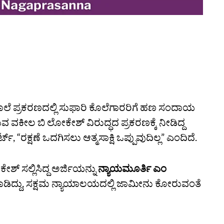
ೊಲೆ ಪ್ರಕರಣದಲ್ಲಿ ಸುಫಾರಿ ಕೊಲೆಗಾರರಿಗೆ ಹಣ ಸಂದಾಯ
ಲ ಬಿ ಲೋಕೇಶ್‌ ವಿರುದ್ಧದ ಪ್ರಕರಣಕ್ಕೆ ನೀಡಿದ್ದ
 “ರಕ್ಷಣೆ ಒದಗಿಸಲು ಆತ್ಮಸಾಕ್ಷಿ ಒಪ್ಪುವುದಿಲ್ಲ” ಎಂದಿದೆ.
್‌ ಸಲ್ಲಿಸಿದ್ದ ಅರ್ಜಿಯನ್ನು
ನ್ಯಾಯಮೂರ್ತಿ ಎಂ
ಡಿದ್ದು, ಸಕ್ಷಮ ನ್ಯಾಯಾಲಯದಲ್ಲಿ ಜಾಮೀನು ಕೋರುವಂತೆ