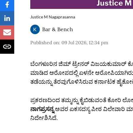
Justice M Nagaprasanna
Bar & Bench
Published on
:
09 Jul 2026, 12:34 pm
ಬೆಂಗಳೂರಿನ ಜಿಮ್‌ ಟ್ರೇನರ್‌ ವಿಜಯಕುಮಾರ್‌ ಕ
ಮಾಡಿದ ಆರೋಪದಲ್ಲಿ ಏಳನೇ ಆರೋಪಿಯಾಗಿರುವ ವಕೀ
ತಡೆಯನ್ನು ತೆರವುಗೊಳಿಸಿರುವ ಕರ್ನಾಟಕ ಹೈಕೋರ್ಟ್‌,
ಪ್ರಕರಣದಿಂದ ತಮ್ಮನ್ನು ಕೈಬಿಡುವಂತೆ ಕೋರಿ ಲೋಕೇಶ
ನಾಗಪ್ರಸನ್ನ
ಅವರ ಏಕಸದಸ್ಯ ಪೀಠ ವಿಲೇವಾರಿ ಮಾ
ನಿರ್ದೇಶಿಸಿದೆ.