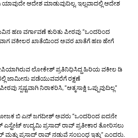
್ಧವಾಗಿ ಯಾವುದೇ ಆದೇಶ ಮಾಡುವುದಿಲ್ಲ. ಇಲ್ಲವಾದಲ್ಲಿ ಆದೇಶ
ವಿನ ಹಣ ವರ್ಗಾವಣೆ ಕುರಿತು ಪೀಠವು “ಒಂದರಿಂದ
ವಾಗ ವಕೀಲರ ಖಾತೆಯಿಂದ ಅವರ ಖಾತೆಗೆ ಹಣ ಹೇಗೆ
ಪಿಯಾಗಿರುವ ಲೋಕೇಶ್‌ ಪ್ರತಿನಿಧಿಸಿದ್ದ ಹಿರಿಯ ವಕೀಲ ಡಿ
್ಲಿ ಜಾಮೀನು ಪಡೆಯುವವರೆಗೆ ರಕ್ಷಣೆ
ಸ್ಪಷ್ಟವಾಗಿ ನಿರಾಕರಿಸಿ, “ಆತ್ಮಸಾಕ್ಷಿ ಒಪ್ಪುವುದಿಲ್ಲ”
ಾರಿ ಅಭಿಯೋಜಕ ಬಿ ಎನ್‌ ಜಗದೀಶ್‌ ಅವರು “ಒಂದರಿಂದ ಐದನೇ
ಎಸ್ಟೇಟ್‌ ಉದ್ಯಮಿ ಪ್ರಸಾದ್‌ ರಾವ್‌ ಪ್ರತೀಕಾರ ತೋರಿಸಲು
ರ್‌ ಮತ್ತು ಪ್ರಸಾದ್‌ ರಾವ್‌ ನಡುವೆ ಸಂಬಂಧ ಇತ್ತು” ಎಂದರು.