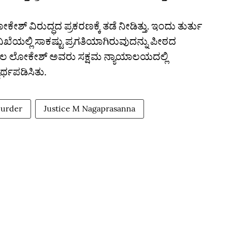
ೇಶ್‌ ವಿರುದ್ಧದ ಪ್ರಕರಣಕ್ಕೆ ತಡೆ ನೀಡಿತ್ತು. ಇಂದು ತುರ್ತು
ತನಿಖೆಯಲ್ಲಿ ಸಾಕಷ್ಟು ಪ್ರಗತಿಯಾಗಿರುವುದನ್ನು ಪೀಠದ
ಕೀಲ ಲೋಕೇಶ್‌ ಅವರು ಸಕ್ಷಮ ನ್ಯಾಯಾಲಯದಲ್ಲಿ
್ಥಪಡಿಸಿತು.
urder
Justice M Nagaprasanna