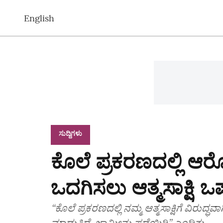
English
ಸುದ್ದಿಗಳು
ಕೊಲೆ ಪ್ರಕರಣದಲ್ಲಿ ಆರೋ
ಒದಗಿಸಲು ಆತ್ಮಸಾಕ್ಷಿ ಒಪ್ಪ
“ಕೊಲೆ ಪ್ರಕರಣದಲ್ಲಿ ನಮ್ಮ ಆತ್ಮಸಾಕ್ಷಿಗೆ ವಿರುದ
ಮಾಡುತ್ತಿದ್ದೆ, ಜಾಮೀನು ಪಡೆಯಿರಿ” ಎಂದಿತು.