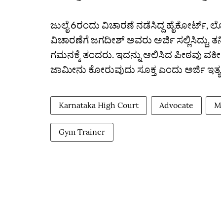
ಜುಲೈ 6ರಂದು ವಿಚಾರಣೆ ನಡೆಸಿದ್ದ ಹೈಕೋರ್ಟ್‌, ಲೋಕ
ವಿಚಾರಣೆಗೆ ಜಗದೀಶ್‌ ಅವರು ಅರ್ಜಿ ಸಲ್ಲಿಸಿದ್ದು, 
ಗಮನಕ್ಕೆ ತಂದರು. ಇದನ್ನು ಆಲಿಸಿದ ಪೀಠವು ವ
ಜಾಮೀನು ಕೋರುವುದು ಸೂಕ್ತ ಎಂದು ಅರ್ಜಿ ಇತ್ಯರ
Karnataka High Court
Advocate
M
Gym Trainer