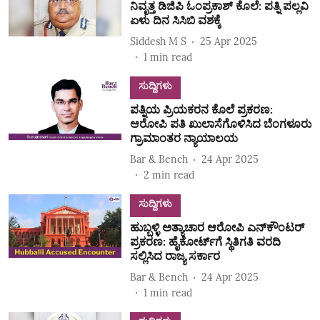
ನಿವೃತ್ತ ಡಿಜಿಪಿ ಓಂಪ್ರಕಾಶ್‌ ಕೊಲೆ: ಪತ್ನಿ ಪಲ್ಲವಿ
ಏಳು ದಿನ ಸಿಸಿಬಿ ವಶಕ್ಕೆ
Siddesh M S
25 Apr 2025
1
min read
ಸುದ್ದಿಗಳು
ಪತ್ನಿಯ ಪ್ರಿಯಕರನ ಕೊಲೆ ಪ್ರಕರಣ:
ಆರೋಪಿ ಪತಿ ಖುಲಾಸೆಗೊಳಿಸಿದ ಬೆಂಗಳೂರು
ಗ್ರಾಮಾಂತರ ನ್ಯಾಯಾಲಯ
Bar & Bench
24 Apr 2025
2
min read
ಸುದ್ದಿಗಳು
ಹುಬ್ಬಳ್ಳಿ ಅತ್ಯಾಚಾರ ಆರೋಪಿ ಎನ್‌ಕೌಂಟರ್
ಪ್ರಕರಣ: ಹೈಕೋರ್ಟ್‌ಗೆ ಸ್ಥಿತಿಗತಿ ವರದಿ
ಸಲ್ಲಿಸಿದ ರಾಜ್ಯ ಸರ್ಕಾರ
Bar & Bench
24 Apr 2025
1
min read