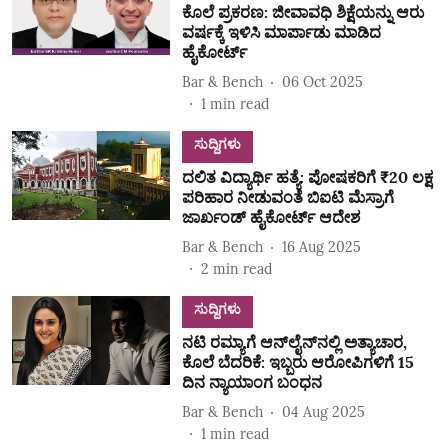
ಕೊಲೆ ಪ್ರಕರಣ: ಜೀವಾವಧಿ ಶಿಕ್ಷೆಯನ್ನು ಆರು
ವರ್ಷಕ್ಕೆ ಇಳಿಸಿ ಮಾರ್ಪಾಡು ಮಾಡಿದ
ಹೈಕೋರ್ಟ್‌
Bar & Bench
06 Oct 2025
1
min read
ಸುದ್ದಿಗಳು
ದಲಿತ ವಿದ್ಯಾರ್ಥಿ ಹತ್ಯೆ: ಪೋಷಕರಿಗೆ ₹20 ಲಕ್ಷ
ಪರಿಹಾರ ನೀಡುವಂತೆ ಬಿಐಟಿ ಮೆಸ್ರಾಗೆ
ಜಾರ್ಖಂಡ್ ಹೈಕೋರ್ಟ್ ಆದೇಶ
Bar & Bench
16 Aug 2025
2
min read
ಸುದ್ದಿಗಳು
ನಟಿ ರಮ್ಯಾಗೆ ಆನ್‌ಲೈನ್‌ನಲ್ಲಿ ಅತ್ಯಾಚಾರ,
ಕೊಲೆ ಬೆದರಿಕೆ: ಇಬ್ಬರು ಆರೋಪಿಗಳಿಗೆ 15
ದಿನ ನ್ಯಾಯಾಂಗ ಬಂಧನ
Bar & Bench
04 Aug 2025
1
min read