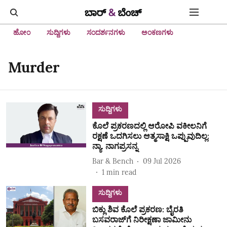
ಹೋಂ
ಸುದ್ದಿಗಳು
ಸಂದರ್ಶನಗಳು
ಅಂಕಣಗಳು
Murder
ಸುದ್ದಿಗಳು
ಕೊಲೆ ಪ್ರಕರಣದಲ್ಲಿ ಆರೋಪಿ ವಕೀಲನಿಗೆ
ರಕ್ಷಣೆ ಒದಗಿಸಲು ಆತ್ಮಸಾಕ್ಷಿ ಒಪ್ಪುವುದಿಲ್ಲ:
ನ್ಯಾ. ನಾಗಪ್ರಸನ್ನ
Bar & Bench
09 Jul 2026
1
min read
ಸುದ್ದಿಗಳು
ಬಿಕ್ಲು ಶಿವ ಕೊಲೆ ಪ್ರಕರಣ: ಬೈರತಿ
ಬಸವರಾಜ್‌ಗೆ ನಿರೀಕ್ಷಣಾ ಜಾಮೀನು