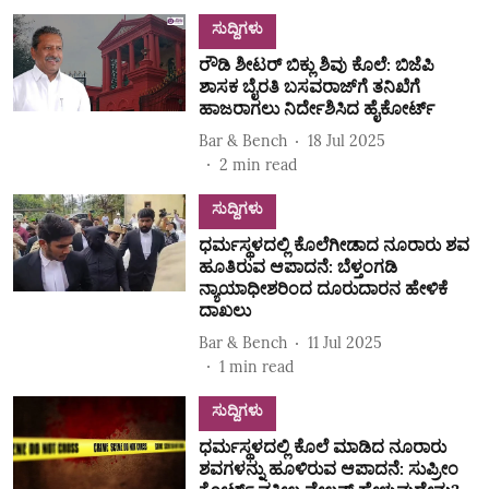
ಸುದ್ದಿಗಳು
ರೌಡಿ ಶೀಟರ್‌ ಬಿಕ್ಲು ಶಿವು ಕೊಲೆ: ಬಿಜೆಪಿ
ಶಾಸಕ ಬೈರತಿ ಬಸವರಾಜ್‌ಗೆ ತನಿಖೆಗೆ
ಹಾಜರಾಗಲು ನಿರ್ದೇಶಿಸಿದ ಹೈಕೋರ್ಟ್‌
Bar & Bench
18 Jul 2025
2
min read
ಸುದ್ದಿಗಳು
ಧರ್ಮಸ್ಥಳದಲ್ಲಿ ಕೊಲೆಗೀಡಾದ ನೂರಾರು ಶವ
ಹೂತಿರುವ ಆಪಾದನೆ: ಬೆಳ್ತಂಗಡಿ
ನ್ಯಾಯಾಧೀಶರಿಂದ ದೂರುದಾರನ ಹೇಳಿಕೆ
ದಾಖಲು
Bar & Bench
11 Jul 2025
1
min read
ಸುದ್ದಿಗಳು
ಧರ್ಮಸ್ಥಳದಲ್ಲಿ ಕೊಲೆ ಮಾಡಿದ ನೂರಾರು
ಶವಗಳನ್ನು ಹೂಳಿರುವ ಆಪಾದನೆ: ಸುಪ್ರೀಂ