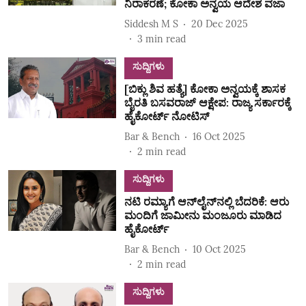
ನಿರಾಕರಣೆ; ಕೋಕಾ ಅನ್ವಯ ಆದೇಶ ವಜಾ
Siddesh M S
20 Dec 2025
3
min read
ಸುದ್ದಿಗಳು
[ಬಿಕ್ಲು ಶಿವ ಹತ್ಯೆ] ಕೋಕಾ ಅನ್ವಯಕ್ಕೆ ಶಾಸಕ
ಬೈರತಿ ಬಸವರಾಜ್ ಆಕ್ಷೇಪ: ರಾಜ್ಯ ಸರ್ಕಾರಕ್ಕೆ
ಹೈಕೋರ್ಟ್‌ ನೋಟಿಸ್‌
Bar & Bench
16 Oct 2025
2
min read
ಸುದ್ದಿಗಳು
ನಟಿ ರಮ್ಯಾಗೆ ಆನ್‌ಲೈನ್‌ನಲ್ಲಿ ಬೆದರಿಕೆ: ಆರು
ಮಂದಿಗೆ ಜಾಮೀನು ಮಂಜೂರು ಮಾಡಿದ
ಹೈಕೋರ್ಟ್‌
Bar & Bench
10 Oct 2025
2
min read
ಸುದ್ದಿಗಳು