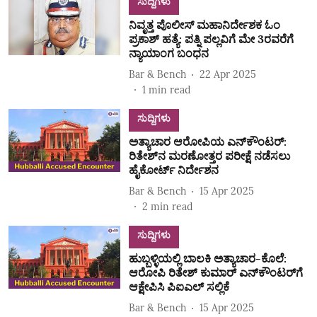
ಸುದ್ದಿಗಳು
ನಿವೃತ್ತ ಪೊಲೀಸ್‌ ಮಹಾನಿರ್ದೇಶಕ ಓಂ
ಪ್ರಕಾಶ್‌ ಹತ್ಯೆ: ಪತ್ನಿ ಪಲ್ಲವಿಗೆ ಮೇ 3ರವರೆಗೆ
ನ್ಯಾಯಾಂಗ ಬಂಧನ
Bar & Bench
22 Apr 2025
1
min read
ಸುದ್ದಿಗಳು
ಅತ್ಯಾಚಾರ ಆರೋಪಿಯ ಎನ್‌ಕೌಂಟರ್:
ರಿತೇಶ್‌ನ ಮರಣೋತ್ತರ ಪರೀಕ್ಷೆ ನಡೆಸಲು
ಹೈಕೋರ್ಟ್‌ ನಿರ್ದೇಶನ
Bar & Bench
15 Apr 2025
2
min read
ಸುದ್ದಿಗಳು
ಹುಬ್ಬಳ್ಳಿಯಲ್ಲಿ ಬಾಲಕಿ ಅತ್ಯಾಚಾರ-ಕೊಲೆ:
ಆರೋಪಿ ರಿತೇಶ್‌ ಕುಮಾರ್‌ ಎನ್‌ಕೌಂಟರ್‌ಗೆ
ಆಕ್ಷೇಪಿಸಿ ಪಿಐಎಲ್‌ ಸಲ್ಲಿಕೆ
Bar & Bench
15 Apr 2025