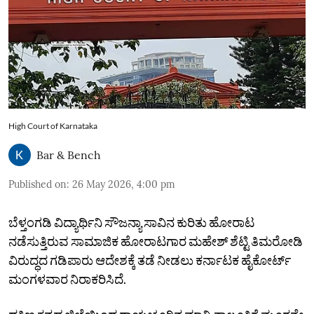
High Court of Karnataka
Bar & Bench
Published on
:
26 May 2026, 4:00 pm
ಬೆಳ್ತಂಗಡಿ ವಿದ್ಯಾರ್ಥಿನಿ ಸೌಜನ್ಯಾ ಸಾವಿನ ಕುರಿತು ಹೋರಾಟ
ನಡೆಸುತ್ತಿರುವ ಸಾಮಾಜಿಕ ಹೋರಾಟಗಾರ ಮಹೇಶ್ ಶೆಟ್ಟಿ ತಿಮರೋಡಿ
ವಿರುದ್ಧದ ಗಡಿಪಾರು ಆದೇಶಕ್ಕೆ ತಡೆ ನೀಡಲು ಕರ್ನಾಟಕ ಹೈಕೋರ್ಟ್
ಮಂಗಳವಾರ ನಿರಾಕರಿಸಿದೆ.