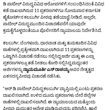
ಡಿ ಪಾಟೀಲ್‌ ವಿರುದ್ಧ ವಿವಿಧ ಆರೋಪಗಳಿಗೆ ಸಂಬಂಧಿಸಿದಂತೆ ವಿವಿಧ
ಕಡೆ ದಾಖಲಾಗಿರುವ 11 ಪ್ರಕರಣಗಳಿಗೂ ಸೋಮವಾರ ಕರ್ನಾಟಕ
ಹೈಕೋರ್ಟ್‌ನ ಕಲಬುರ್ಗಿ ಪೀಠವು ತಡೆಯಾಜ್ಞೆ ನೀಡಿದೆ. ಅಲ್ಲದೇ,
ಪಾಟೀಲ್ ವಿರುದ್ಧ‌ ಮುಂದಿನ ವಿಚಾರಣೆವರೆಗೆ ಯಾವುದೇ
ಕ್ರಮಕೈಗೊಳ್ಳದಂತೆಯೂ ಪೊಲೀಸರಿಗೆ ನ್ಯಾಯಾಲಯ ನಿರ್ದೇಶಿಸಿದೆ.
ಕಲಬುರ್ಗಿ, ಬೆಂಗಳೂರು, ಧಾರವಾಡ ಮತ್ತು ತುಮಕೂರಿನ ವಿವಿಧ
ಠಾಣೆಗಳಲ್ಲಿ ಪ್ರತ್ಯೇಕವಾಗಿ ದಾಖಲಾಗಿರುವ 11 ಪ್ರಕರಣಗಳನ್ನು
ಒಟ್ಟಾಗಿಸಿ ವಿಚಾರಣೆ ನಡೆಸಲು ಸಲ್ಲಿಸಿದ್ದ ಅರ್ಜಿ ಮತ್ತು ಈ ಎಲ್ಲಾ
ಪ್ರಕರಣಗಳಲ್ಲೂ ತಡೆ ನೀಡಲು ಕೋರಿ ಸಲ್ಲಿಸಿದ್ದ ಮಧ್ಯಂತರ
ಅರ್ಜಿಗಳನ್ನು
ನ್ಯಾಯಮೂರ್ತಿ ಎಸ್‌ ರಾಚಯ್ಯ
ಅವರ ನೇತೃತ್ವದ
ಏಕಸದಸ್ಯ ಪೀಠವು ವಿಚಾರಣೆ ನಡೆಸಿತು.
“ಆರ್‌ ಡಿ ಪಾಟೀಲ್‌ ವಿರುದ್ಧ ಕಲಬುರ್ಗಿ ವ್ಯಾಪ್ತಿಯಲ್ಲಿ ಎಂಟು ಪ್ರಕರಣ
ದಾಖಲಿಸಲಾಗಿದೆ. ಉಳಿದ ಮೂರು ಪ್ರಕರಣಗಳು ಬೇರೆ ಜಿಲ್ಲೆಗಳ
ಠಾಣೆಗಳಲ್ಲಿ ದಾಖಲಿಸಲಾಗಿದೆ. ಈ ನ್ಯಾಯಾಲಯದ ಮತ್ತೊಂದು
ಪೀಠವು ಮಧ್ಯಂತರ ಆದೇಶ ಮಾಡಿರುವುದನ್ನು ಪರಿಗಣಿಸಿ, ಹಾಲಿ