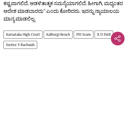
ಕಷ್ಟವಾಗಲಿದೆ. ಆಡಳಿತಾತ್ಮಕ ಸಮಸ್ಯೆಯಾಗಲಿದೆ. ಹೀಗಾಗಿ, ಮಧ್ಯಂತರ
ಆದೇಶ ಮಾಡಬಾರದು" ಎಂದು ಕೋರಿದರು. ಇದನ್ನು ನ್ಯಾಯಾಲಯ
ಮಾನ್ಯ ಮಾಡಲಿಲ್ಲ.
Karnataka High Court
Kalburgi Bench
PSI Scam
R D Patil
Justice S Rachaiah