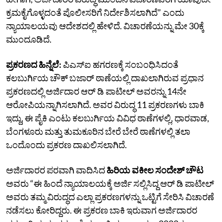
ಕ್ರಮಕೈಗೊಳ್ಳದಂತೆ ಪೊಲೀಸರಿಗೆ ನಿರ್ದೇಶಿಸಲಾಗಿದೆ” ಎಂದು
ನ್ಯಾಯಾಲಯವು ಆದೇಶದಲ್ಲಿ ಹೇಳಿದೆ. ವಿಚಾರಣೆಯನ್ನು ಮೇ 30ಕ್ಕೆ
ಮುಂದೂಡಿದೆ.
ಪ್ರಕರಣದ ಹಿನ್ನೆಲೆ:
ಪಿಎಸ್‌ಐ ಹಗರಣಕ್ಕೆ ಸಂಬಂಧಿಸಿದಂತೆ
ಕಲಬುರ್ಗಿಯ ಚೌಕ್‌ ಬಜಾರ್‌ ಠಾಣೆಯಲ್ಲಿ ದಾಖಲಾಗಿರುವ ಪ್ರಧಾನ
ಪ್ರಕರಣದಲ್ಲಿ ಅರ್ಜಿದಾರ ಆರ್‌ ಡಿ ಪಾಟೀಲ್‌ ಅವರನ್ನು 14ನೇ
ಆರೋಪಿಯನ್ನಾಗಿಸಲಾಗಿದೆ. ಅವರ ವಿರುದ್ಧ 11 ಪ್ರಕರಣಗಳು ಬಾಕಿ
ಇದ್ದು, ಈ ಪೈಕಿ ಎಂಟು ಕಲಬುರ್ಗಿಯ ವಿವಿಧ ಠಾಣೆಗಳಲ್ಲಿ, ಧಾರವಾಡ,
ಬೆಂಗಳೂರು ಮತ್ತು ತುಮಕೂರಿನ ಬೇರೆ ಬೇರೆ ಠಾಣೆಗಳಲ್ಲಿ ತಲಾ
ಒಂದೊಂದು ಪ್ರಕರಣ ದಾಖಲಿಸಲಾಗಿದೆ.
ಅರ್ಜಿದಾರರ ಪರವಾಗಿ ವಾದಿಸಿದ
ಹಿರಿಯ ವಕೀಲ ಸಂದೇಶ್‌ ಚೌಟ
ಅವರು “ಈ ಹಿಂದೆ ನ್ಯಾಯಾಲಯಕ್ಕೆ ಅರ್ಜಿ ಸಲ್ಲಿಸಿದ್ದ ಆರ್‌ ಡಿ ಪಾಟೀಲ್‌
ಅವರು ತಮ್ಮ ವಿರುದ್ಧದ ಎಲ್ಲಾ ಪ್ರಕರಣಗಳನ್ನು ಒಟ್ಟಿಗೆ ಸೇರಿಸಿ ವಿಚಾರಣೆ
ನಡೆಸಲು ಕೋರಿದ್ದರು. ಈ ಪ್ರಕರಣ ಬಾಕಿ ಇರುವಾಗ ಅರ್ಜಿದಾರರ