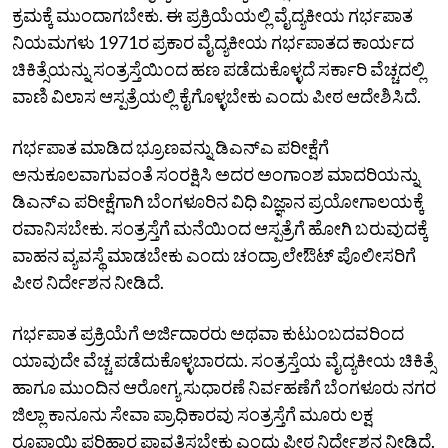
ಕ್ರಮಕ್ಕೆ ಮುಂದಾಗಬೇಕು. ಈ ಪ್ರಕ್ರಿಯೆಯಲ್ಲಿ ವೈದ್ಯಕೀಯ ಗರ್ಭಪಾತ
ನಿಯಮಗಳು 1971ರ ಪ್ರಕಾರ ವೈದ್ಯಕೀಯ ಗರ್ಭಪಾತದ ಕಾರ್ಯದ
ಚಿಕಿತ್ಸೆಯನ್ನು ಸಂತ್ರಸ್ತೆಯಿಂದ ಹಣ ಪಡೆದುಕೊಳ್ಳದೆ ಸರ್ಕಾರಿ ವೆಚ್ಚದಲ್ಲಿ
ವಾಣಿ ವಿಲಾಸ ಆಸ್ಪತ್ರೆಯಲ್ಲಿ ಕೈಗೊಳ್ಳಬೇಕು ಎಂದು ಪೀಠ ಆದೇಶಿಸಿದೆ.
ಗರ್ಭಪಾತ ಮಾಡಿದ ಭ್ರೂಣವನ್ನು ಡಿಎನ್‌ಎ ಪರೀಕ್ಷೆಗೆ
ಅನುಕೂಲವಾಗುವಂತೆ ಸಂರಕ್ಷಿಸಿ ಅದರ ಅಂಗಾಂಶ ಮಾದರಿಯನ್ನು
ಡಿಎನ್‌ಎ ಪರೀಕ್ಷೆಗಾಗಿ ಬೆಂಗಳೂರಿನ ವಿಧಿ ವಿಜ್ಞಾನ ಪ್ರಯೋಗಾಲಯಕ್ಕೆ
ರವಾನಿಸಬೇಕು. ಸಂತ್ರಸ್ತೆಗೆ ಮನೆಯಿಂದ ಆಸ್ಪತ್ರೆಗೆ ಹೋಗಿ ಬರುವುದಕ್ಕೆ
ವಾಹನ ವ್ಯವಸ್ಥೆ ಮಾಡಬೇಕು ಎಂದು ಚಂದ್ರಾ ಲೇಔಟ್ ಪೊಲೀಸರಿಗೆ
ಪೀಠ ನಿರ್ದೇಶನ ನೀಡಿದೆ.
ಗರ್ಭಪಾತ ಪ್ರಕ್ರಿಯೆಗೆ ಅರ್ಜಿದಾರರು ಅಥವಾ ಕುಟುಂಬದವರಿಂದ
ಯಾವುದೇ ವೆಚ್ಚ ಪಡೆದುಕೊಳ್ಳಬಾರದು. ಸಂತ್ರಸ್ತೆಯ ವೈದ್ಯಕೀಯ ಚಿಕಿತ್ಸೆ
ಹಾಗೂ ಮುಂದಿನ ಆರೋಗ್ಯ ಸುಧಾರಣೆ ನಿರ್ವಹಣೆಗೆ ಬೆಂಗಳೂರು ನಗರ
ಜಿಲ್ಲಾ ಕಾನೂನು ಸೇವಾ ಪ್ರಾಧಿಕಾರವು ಸಂತ್ರಸ್ತೆಗೆ ಮೂರು ಲಕ್ಷ
ರೂಪಾಯಿ ಪರಿಹಾರ ಪಾವತಿಸಬೇಕು ಎಂದು ಪೀಠ ನಿರ್ದೇಶನ ನೀಡಿದೆ.