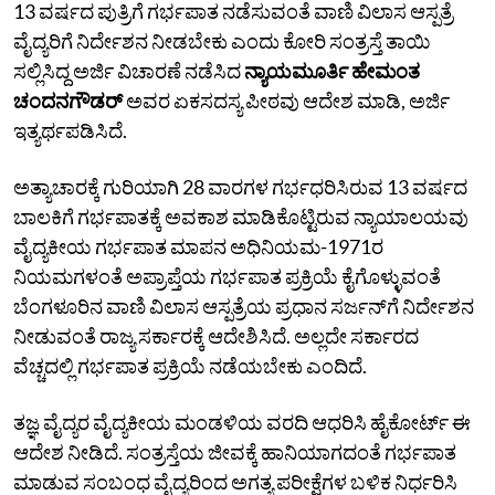
13 ವರ್ಷದ ಪುತ್ರಿಗೆ ಗರ್ಭಪಾತ ನಡೆಸುವಂತೆ ವಾಣಿ ವಿಲಾಸ ಆಸ್ಪತ್ರೆ
ವೈದ್ಯರಿಗೆ ನಿರ್ದೇಶನ ನೀಡಬೇಕು ಎಂದು ಕೋರಿ ಸಂತ್ರಸ್ತೆ ತಾಯಿ
ಸಲ್ಲಿಸಿದ್ದ ಅರ್ಜಿ ವಿಚಾರಣೆ ನಡೆಸಿದ
ನ್ಯಾಯಮೂರ್ತಿ ಹೇಮಂತ
ಚಂದನಗೌಡರ್
ಅವರ ಏಕಸದಸ್ಯ ಪೀಠವು ಆದೇಶ ಮಾಡಿ, ಅರ್ಜಿ
ಇತ್ಯರ್ಥಪಡಿಸಿದೆ.
ಅತ್ಯಾಚಾರಕ್ಕೆ ಗುರಿಯಾಗಿ 28 ವಾರಗಳ ಗರ್ಭಧರಿಸಿರುವ 13 ವರ್ಷದ
ಬಾಲಕಿಗೆ ಗರ್ಭಪಾತಕ್ಕೆ ಅವಕಾಶ ಮಾಡಿಕೊಟ್ಟಿರುವ ನ್ಯಾಯಾಲಯವು
ವೈದ್ಯಕೀಯ ಗರ್ಭಪಾತ ಮಾಪನ ಅಧಿನಿಯಮ-1971ರ
ನಿಯಮಗಳಂತೆ ಅಪ್ರಾಪ್ತೆಯ ಗರ್ಭಪಾತ ಪ್ರಕ್ರಿಯೆ ಕೈಗೊಳ್ಳುವಂತೆ
ಬೆಂಗಳೂರಿನ ವಾಣಿ ವಿಲಾಸ ಆಸ್ಪತ್ರೆಯ ಪ್ರಧಾನ ಸರ್ಜನ್‌ಗೆ ನಿರ್ದೇಶನ
ನೀಡುವಂತೆ ರಾಜ್ಯ ಸರ್ಕಾರಕ್ಕೆ ಆದೇಶಿಸಿದೆ. ಅಲ್ಲದೇ ಸರ್ಕಾರದ
ವೆಚ್ಚದಲ್ಲಿ ಗರ್ಭಪಾತ ಪ್ರಕ್ರಿಯೆ ನಡೆಯಬೇಕು ಎಂದಿದೆ.
ತಜ್ಞ ವೈದ್ಯರ ವೈದ್ಯಕೀಯ ಮಂಡಳಿಯ ವರದಿ ಆಧರಿಸಿ ಹೈಕೋರ್ಟ್ ಈ
ಆದೇಶ ನೀಡಿದೆ. ಸಂತ್ರಸ್ತೆಯ ಜೀವಕ್ಕೆ ಹಾನಿಯಾಗದಂತೆ ಗರ್ಭಪಾತ
ಮಾಡುವ ಸಂಬಂಧ ವೈದ್ಯರಿಂದ ಅಗತ್ಯ ಪರೀಕ್ಷೆಗಳ ಬಳಿಕ ನಿರ್ಧರಿಸಿ