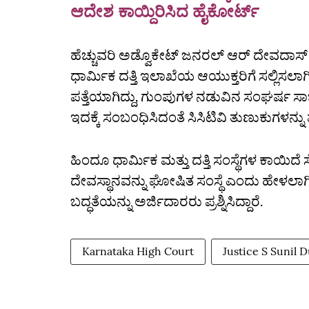
ಆದೇಶ ಕಾಯ್ದಿರಿಸಿದ ಹೈಕೋರ್ಟ್‌
ಹೆಚ್ಚುವರಿ ಅಡ್ವೊಕೇಟ್‌ ಜನರಲ್‌ ಆರ್‌ ದೇವದಾಸ
ಧಾರ್ಮಿಕ ದತ್ತಿ ಇಲಾಖೆಯ ಆಯುಕ್ತರಿಗೆ ಸಲ್ಲಿಸಲಾಗಿ
ಪತ್ತೆಯಾಗಿದ್ದು, ಗುಂಪುಗಳ ನಡುವಿನ ಸಂಘರ್ಷ ಸ
ಇದಕ್ಕೆ ಸಂಬಂಧಿಸಿದಂತೆ ಸಿಸಿಟಿವಿ ತುಣುಕುಗಳನ್ನ
ಹಿಂದೂ ಧಾರ್ಮಿಕ ಮತ್ತು ದತ್ತಿ ಸಂಸ್ಥೆಗಳ ಕಾಯಿದೆ
ದೇವಸ್ಥಾನವನ್ನು ಘೋಷಿತ ಸಂಸ್ಥೆ ಎಂದು ಹೇಳಲಾಗಿದ
ಬದ್ಧತೆಯನ್ನು ಅರ್ಜಿದಾರರು ಪ್ರಶ್ನಿಸಿದ್ದಾರೆ.
Karnataka High Court
Justice S Sunil 