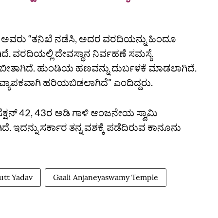
್‌ ಅವರು “ತನಿಖೆ ನಡೆಸಿ, ಅದರ ವರದಿಯನ್ನು ಹಿಂದೂ
ದೆ. ವರದಿಯಲ್ಲಿ ದೇವಸ್ಥಾನ ನಿರ್ವಹಣೆ ಸಮಸ್ಯೆ
ಾಬೀತಾಗಿದೆ. ಹುಂಡಿಯ ಹಣವನ್ನು ದುರ್ಬಳಕೆ ಮಾಡಲಾಗಿದೆ.
ು ವ್ಯಾಪಕವಾಗಿ ಹರಿಯಬಿಡಲಾಗಿದೆ” ಎಂದಿದ್ದರು.
 ಸೆಕ್ಷನ್‌ 42, 43ರ ಅಡಿ ಗಾಳಿ ಆಂಜನೇಯ ಸ್ವಾಮಿ
ೆ. ಇದನ್ನು ಸರ್ಕಾರ ತನ್ನ ವಶಕ್ಕೆ ಪಡೆದಿರುವ ಕಾನೂನು
Dutt Yadav
Gaali Anjaneyaswamy Temple