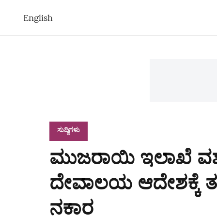
English
ಸುದ್ದಿಗಳು
ಮುಜರಾಯಿ ಇಲಾಖೆ ವಶಕ
ದೇವಾಲಯ ಆದೇಶಕ್ಕೆ ತ
ನಕಾರ