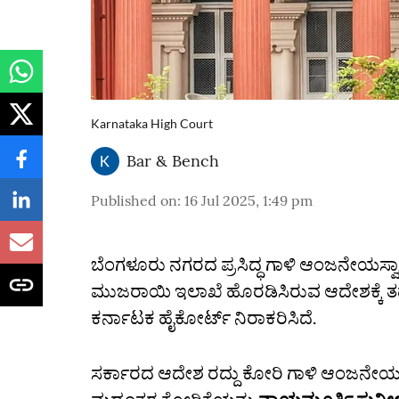
Karnataka High Court
Bar & Bench
Published on
:
16 Jul 2025, 1:49 pm
ಬೆಂಗಳೂರು ನಗರದ ಪ್ರಸಿದ್ಧ ಗಾಳಿ ಆಂಜನೇಯಸ್ವಾ
ಮುಜರಾಯಿ ಇಲಾಖೆ ಹೊರಡಿಸಿರುವ ಆದೇಶಕ್ಕೆ ತ
ಕರ್ನಾಟಕ ಹೈಕೋರ್ಟ್‌ ನಿರಾಕರಿಸಿದೆ.
ಸರ್ಕಾರದ ಆದೇಶ ರದ್ದು ಕೋರಿ ಗಾಳಿ ಆಂಜನೇಯ 