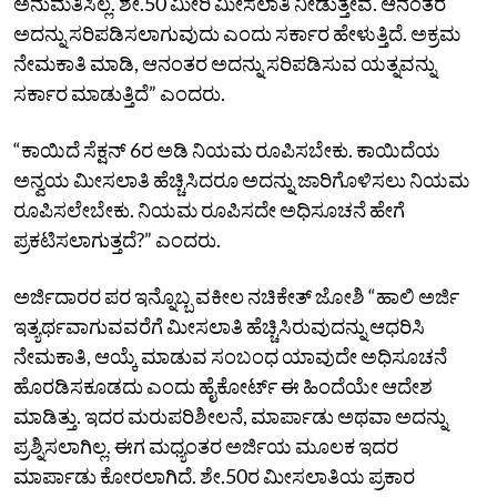
ಅನುಮತಿಸಿಲ್ಲ. ಶೇ.50 ಮೀರಿ ಮೀಸಲಾತಿ ನೀಡುತ್ತೇವೆ. ಆನಂತರ
ಅದನ್ನು ಸರಿಪಡಿಸಲಾಗುವುದು ಎಂದು ಸರ್ಕಾರ ಹೇಳುತ್ತಿದೆ. ಅಕ್ರಮ
ನೇಮಕಾತಿ ಮಾಡಿ, ಆನಂತರ ಅದನ್ನು ಸರಿಪಡಿಸುವ ಯತ್ನವನ್ನು
ಸರ್ಕಾರ ಮಾಡುತ್ತಿದೆ” ಎಂದರು.
“ಕಾಯಿದೆ ಸೆಕ್ಷನ್‌ 6ರ ಅಡಿ ನಿಯಮ ರೂಪಿಸಬೇಕು. ಕಾಯಿದೆಯ
ಅನ್ವಯ ಮೀಸಲಾತಿ ಹೆಚ್ಚಿಸಿದರೂ ಅದನ್ನು ಜಾರಿಗೊಳಿಸಲು ನಿಯಮ
ರೂಪಿಸಲೇಬೇಕು. ನಿಯಮ ರೂಪಿಸದೇ ಅಧಿಸೂಚನೆ ಹೇಗೆ
ಪ್ರಕಟಿಸಲಾಗುತ್ತದೆ?” ಎಂದರು.
ಅರ್ಜಿದಾರರ ಪರ ಇನ್ನೊಬ್ಬ ವಕೀಲ ನಚಿಕೇತ್‌ ಜೋಶಿ “ಹಾಲಿ ಅರ್ಜಿ
ಇತ್ಯರ್ಥವಾಗುವವರೆಗೆ ಮೀಸಲಾತಿ ಹೆಚ್ಚಿಸಿರುವುದನ್ನು ಆಧರಿಸಿ
ನೇಮಕಾತಿ, ಆಯ್ಕೆ ಮಾಡುವ ಸಂಬಂಧ ಯಾವುದೇ ಅಧಿಸೂಚನೆ
ಹೊರಡಿಸಕೂಡದು ಎಂದು ಹೈಕೋರ್ಟ್‌ ಈ ಹಿಂದೆಯೇ ಆದೇಶ
ಮಾಡಿತ್ತು. ಇದರ ಮರುಪರಿಶೀಲನೆ, ಮಾರ್ಪಾಡು ಅಥವಾ ಅದನ್ನು
ಪ್ರಶ್ನಿಸಲಾಗಿಲ್ಲ. ಈಗ ಮಧ್ಯಂತರ ಅರ್ಜಿಯ ಮೂಲಕ ಇದರ
ಮಾರ್ಪಾಡು ಕೋರಲಾಗಿದೆ. ಶೇ.50ರ ಮೀಸಲಾತಿಯ ಪ್ರಕಾರ