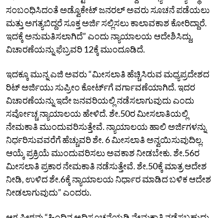
ಸಂಬಂಧಿಸಿದಂತೆ ಅಡ್ವೊಕೇಟ್‌ ಜನರಲ್‌ ಅವರು ಸೂಚನೆ ಪಡೆಯಲು
ಮತ್ತು ಅಗತ್ಯಬಿದ್ದರೆ ಸೂಕ್ತ ಅರ್ಜಿ ಸಲ್ಲಿಸಲು ಕಾಲಾವಕಾಶ ಕೋರಿದ್ದಾರೆ.
ಇದಕ್ಕೆ ಅನುಮತಿಸಲಾಗಿದೆ” ಎಂದು ನ್ಯಾಯಾಲಯ ಆದೇಶಿಸಿದ್ದು,
ವಿಚಾರಣೆಯನ್ನು ಫೆಬ್ರವರಿ 12ಕ್ಕೆ ಮುಂದೂಡಿದೆ.
ಇದಕ್ಕೂ ಮುನ್ನ ಎಜಿ ಅವರು “ಮೀಸಲಾತಿ ಹೆಚ್ಚಿಸಿರುವ ಮಧ್ಯಪ್ರದೇಶದ
ರಿಟ್‌ ಅರ್ಜಿಯು ಸುಪ್ರೀಂ ಕೋರ್ಟ್‌ಗೆ ವರ್ಗಾವಣೆಯಾಗಿದೆ. ಇದರ
ವಿಚಾರಣೆಯನ್ನು ಇದೇ ಜನವರಿಯಲ್ಲಿ ನಡೆಸಲಾಗುವುದು ಎಂದು
ಸರ್ವೋಚ್ಚ ನ್ಯಾಯಾಲಯ ಹೇಳಿದೆ. ಶೇ.50ರ ಮೀಸಲಾತಿಯಲ್ಲಿ
ನೇಮಕಾತಿ ಮುಂದುವರಿಸುತ್ತೇವೆ. ನ್ಯಾಯಾಲಯ ಹಾಲಿ ಅರ್ಜಿಗಳನ್ನು
ನಿರ್ಧರಿಸುವವರೆಗೆ ಹೆಚ್ಚುವರಿ ಶೇ. 6 ಮೀಸಲಾತಿ ಅನ್ವಯಿಸುವುದಿಲ್ಲ.
ಆಯ್ಕೆ ಪ್ರಕ್ರಿಯೆ ಮುಂದುವರಿಸಲು ಅವಕಾಶ ನೀಡಬೇಕು. ಶೇ.56ರ
ಮೀಸಲಾತಿ ಪ್ರಕಾರ ನೇಮಕಾತಿ ನಡೆಸುತ್ತೇವೆ. ಶೇ.50ಕ್ಕೆ ಮಾತ್ರ ಆದೇಶ
ನೀಡಿ, ಉಳಿದ ಶೇ.6ಕ್ಕೆ ನ್ಯಾಯಾಲಯ ನಿರ್ಧಾರ ಮಾಡಿದ ಬಳಿಕ ಆದೇಶ
ನೀಡಲಾಗುವುದು” ಎಂದರು.
ಆಗ ಪೀಠವು “ಹಿಂದಿನ ಅಧಿಸೂಚನೆಯಡಿ ನೇಮಕಾತಿ ನಡೆಸಬಹುದು.