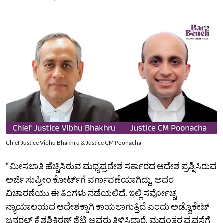
Chief Justice Vibhu Bhakhru & Justice CM Poonacha
“ಮೀಸಲಾತಿ ಹೆಚ್ಚಿಸಿರುವ ಮಧ್ಯಪ್ರದೇಶ ಸರ್ಕಾರದ ಆದೇಶ ಪ್ರಶ್ನಿಸಿರುವ
ಅರ್ಜಿ ಸುಪ್ರೀಂ ಕೋರ್ಟ್‌ಗೆ ವರ್ಗಾವಣೆಯಾಗಿದ್ದು, ಅದರ
ವಿಚಾರಣೆಯು ಈ ತಿಂಗಳು ನಡೆಯಲಿದೆ. ಇಲ್ಲಿ ಸರ್ವೋಚ್ಚ
ನ್ಯಾಯಾಲಯದ ಆದೇಶಕ್ಕಾಗಿ ಕಾಯಲಾಗುತ್ತಿದೆ ಎಂದು ಅಡ್ವೊಕೇಟ್‌
ಜನರಲ್‌ ಕೆ ಶಶಿಕಿರಣ್‌ ಶೆಟ್ಟಿ ಅವರು ತಿಳಿಸಿದ್ದಾರೆ. ಮಧ್ಯಂತರ ವ್ಯವಸ್ಥೆಗೆ