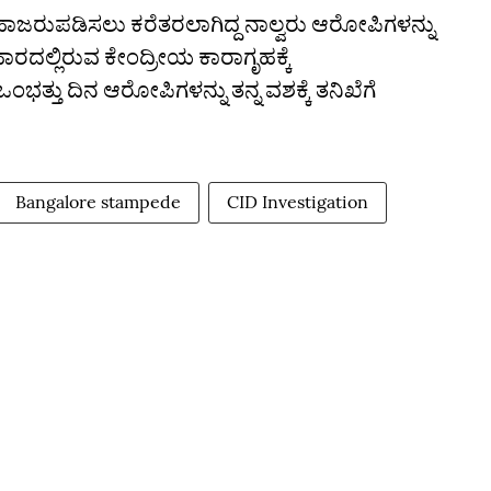
 ಹಾಜರುಪಡಿಸಲು ಕರೆತರಲಾಗಿದ್ದ ನಾಲ್ವರು ಆರೋಪಿಗಳನ್ನು
ಹಾರದಲ್ಲಿರುವ ಕೇಂದ್ರೀಯ ಕಾರಾಗೃಹಕ್ಕೆ
ತ್ತು ದಿನ ಆರೋಪಿಗಳನ್ನು ತನ್ನ ವಶಕ್ಕೆ ತನಿಖೆಗೆ
Bangalore stampede
CID Investigation