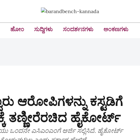
ಹೋಂ
ಸುದ್ದಿಗಳು
ಸಂದರ್ಶನಗಳು
ಅಂಕಣಗಳು
್ವರು ಆರೋಪಿಗಳನ್ನು ಕಸ್ಟಡಿಗೆ
ೆ ತಣ್ಣೀರೆರಚಿದ ಹೈಕೋರ್ಟ್‌
ಿಯು ಒಂದನೇ ಎಸಿಎಂಎಂಗೆ ಅರ್ಜಿ ಸಲ್ಲಿಸಿದೆ. ಹೈಕೋರ್ಟ್‌
ಚಾರಣೆ ಕೋರುವುದಿಲ್ಲ ಎಂದು ಸರ್ಕಾರ ಹೇಳಿದೆ.