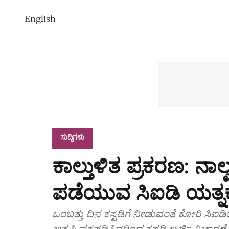
English
ಸುದ್ದಿಗಳು
ಕಾಲ್ತುಳಿತ ಪ್ರಕರಣ: ನಾಲ
ಪಡೆಯುವ ಸಿಐಡಿ ಯತ್ನಕ್ಕ
ಒಂಬತ್ತು ದಿನ ಕಸ್ಟಡಿಗೆ ನೀಡುವಂತೆ ಕೋರಿ ಸಿಐಡ
ಅತೃಪ್ತಿ ವ್ಯಕ್ತಪಡಿಸಿದ್ದರಿಂದ ಕಸ್ಟಡಿ ಅರ್ಜಿ ವಿ