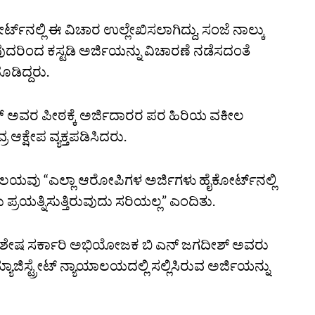
ನಲ್ಲಿ ಈ ವಿಚಾರ ಉಲ್ಲೇಖಿಸಲಾಗಿದ್ದು, ಸಂಜೆ ನಾಲ್ಕು
ವುದರಿಂದ ಕಸ್ಟಡಿ ಅರ್ಜಿಯನ್ನು ವಿಚಾರಣೆ ನಡೆಸದಂತೆ
ದೂಡಿದ್ದರು.
ಮಾರ್‌ ಅವರ ಪೀಠಕ್ಕೆ ಅರ್ಜಿದಾರರ ಪರ ಹಿರಿಯ ವಕೀಲ
 ಆಕ್ಷೇಪ ವ್ಯಕ್ತಪಡಿಸಿದರು.
ನ್ಯಾಯಾಲಯವು “ಎಲ್ಲಾ ಆರೋಪಿಗಳ ಅರ್ಜಿಗಳು ಹೈಕೋರ್ಟ್‌ನಲ್ಲಿ
ಪ್ರಯತ್ನಿಸುತ್ತಿರುವುದು ಸರಿಯಲ್ಲ” ಎಂದಿತು.
ುವರಿ ವಿಶೇಷ ಸರ್ಕಾರಿ ಅಭಿಯೋಜಕ ಬಿ ಎನ್‌ ಜಗದೀಶ್‌ ಅವರು
ಿಸ್ಟ್ರೇಟ್‌ ನ್ಯಾಯಾಲಯದಲ್ಲಿ ಸಲ್ಲಿಸಿರುವ ಅರ್ಜಿಯನ್ನು