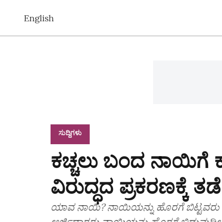
English
ಸುದ್ದಿಗಳು
ಕಚ್ಚಲು ಬಂದ ನಾಯಿಗೆ ಕ
ವಿರುದ್ಧದ ಪ್ರಕರಣಕ್ಕೆ ತ
ಯಾವ ನಾಯಿ? ನಾಯಿಯನ್ನು ಹೊರಗೆ ಬಿಟ್ಟವರು ಯ
ಅರ್ಜಿದಾರರು ನಾಯಿಯನ್ನು ಹೊರಗೆ ಬಿಡುವುದಿಲ್ಲ 