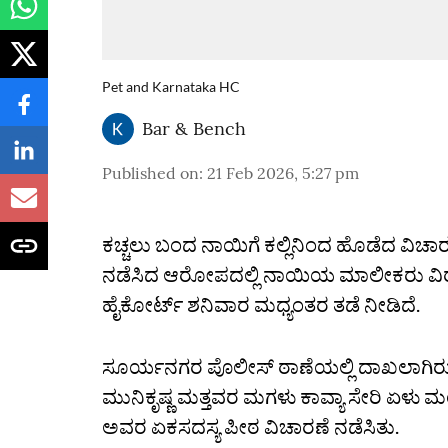
Pet and Karnataka HC
Bar & Bench
Published on
:
21 Feb 2026, 5:27 pm
ಕಚ್ಚಲು ಬಂದ ನಾಯಿಗೆ ಕಲ್ಲಿ‌ನಿಂದ ಹೊಡೆದ ವಿಚಾ
ನಡೆಸಿದ ಆರೋಪದಲ್ಲಿ ನಾಯಿಯ ಮಾಲೀಕರು ವಿರುದ್
ಹೈಕೋರ್ಟ್ ಶನಿವಾರ ಮಧ್ಯಂತರ ತಡೆ ನೀಡಿದೆ.
ಸೂರ್ಯನಗರ ಪೊಲೀಸ್ ಠಾಣೆಯಲ್ಲಿ ದಾಖಲಾಗಿ
ಮುನಿಕೃಷ್ಣ ಮತ್ತವರ ಮಗಳು ಕಾವ್ಯಾ ಸೇರಿ ಏಳು ಮಂದ
ಅವರ ಏಕಸದಸ್ಯ ಪೀಠ ವಿಚಾರಣೆ ನಡೆಸಿತು.