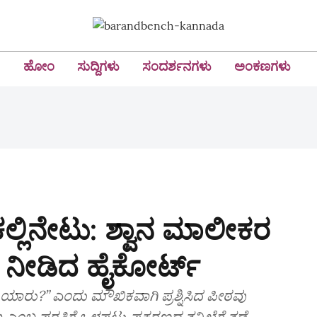
ಹೋಂ
ಸುದ್ದಿಗಳು
ಸಂದರ್ಶನಗಳು
ಅಂಕಣಗಳು
ಲ್ಲಿನೇಟು: ಶ್ವಾನ ಮಾಲೀಕರ
ಡೆ ನೀಡಿದ ಹೈಕೋರ್ಟ್‌
ಾರು?” ಎಂದು ಮೌಖಿಕವಾಗಿ ಪ್ರಶ್ನಿಸಿದ ಪೀಠವು
ಎಂಬ ಷರತ್ತಿಗೆ ಒಳಪಟ್ಟು ಪ್ರಕರಣದ ತನಿಖೆಗೆ ತಡೆ