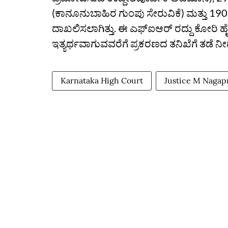
(ಕಾನೂನುಬಾಹಿರ ಗುಂಪು ಸೇರುವಿಕೆ) ಮತ್ತು 190
ದಾಖಲಿಸಲಾಗಿತ್ತು. ಈ ಎಫ್‌ಐಆರ್ ರದ್ದು ಕೋರಿ ಹೈ
ಇತ್ಯರ್ಥವಾಗುವವರೆಗೆ ಪ್ರಕರಣದ ತನಿಖೆಗೆ ತಡೆ ನ
Karnataka High Court
Justice M Nagap