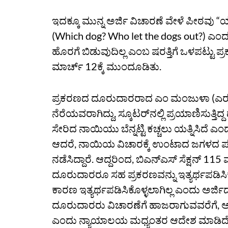
ಇದಕ್ಕೂ ಮುನ್ನ ಅರ್ಜಿ ವಿಚಾರಣೆ ವೇಳೆ ಪೀಠವು
(Which dog? Who let the dogs out?) ಎಂದು 
ಹೊರಗೆ ಬಿಡುವುದಿಲ್ಲ ಎಂಬ ಷರತ್ತಿಗೆ ಒಳಪಟ್ಟು ಪ್
ಮಾರ್ಚ್ 12ಕ್ಕೆ ಮುಂದೂಡಿತು.
ಪ್ರಕರಣದ ದೂರುದಾರರಾದ ಎಂ ಮಂಜುಳಾ (ಎರಡ
ನೆರೆಯವರಾಗಿದ್ದು, ಸ್ಕೂಟರ್‌ನಲ್ಲಿ ಪ್ರಯಾಣಿಸುತ್
ಸೇರಿದ ನಾಯಿಯು ಬೆನ್ನಟ್ಟಿ ಕಚ್ಚಲು ಯತ್ನಿಸಿದೆ ಎ
ಆದರೆ, ನಾಯಿಯ ವಿಚಾರಕ್ಕೆ ಉಂಟಾದ ಜಗಳದ ಪರ
ನಡೆಸಿದ್ದಾರೆ. ಆದ್ದರಿಂದ, ಬಿಎನ್ಎಸ್ ಸೆಕ್ಷನ್ 1
ದೂರುದಾರರೂ ಸಹ ಪ್ರಕರಣವನ್ನು ಇತ್ಯರ್ಥಪಡಿಸ
ಕಾರಣ ಇತ್ಯರ್ಥಪಡಿಸಿಕೊಳ್ಳಲಾಗಿಲ್ಲ ಎಂದು ಅರ್ಜಿದಾ
ದೂರುದಾರರು ವಿಚಾರಣೆಗೆ ಹಾಜರಾಗುವವರೆಗೆ, ಅರ್ಜಿ
ಎಂದು ನ್ಯಾಯಾಲಯ ಮಧ್ಯಂತರ ಆದೇಶ ಮಾಡಿದೆ