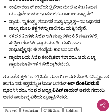
ಕಾರ್ಪೊರೇಷನ್‌ ಶಾಲೆಯಲ್ಲಿ ನೆಲದ ಮೇಲೆ ಕುಳಿತು ಓದುವ
ಯಾವುದೇ ಹುಡುಗ ಇಂತಹ ಕನಸು ಕಾಣಲು ಸಾಧ್ಯವೇ?
ನ್ಯಾಯ, ಸ್ವಾತಂತ್ರ್ಯ, ಸಮಾನತೆ ಮತ್ತು ಭ್ರಾತೃತ್ವ—ಸಂವಿಧಾನದ
ನಾಲ್ಕು ಮೂಲ ತತ್ವಗಳನ್ನು ಪಾಲಿಸಲು ಯತ್ನಿಸಿದ್ದೇನೆ.
ಕಳೆದ 6 ತಿಂಗಳು ಸಿಜೆಐ ಆಗಿ ಮತ್ತು ಕಳೆದ 6.5 ವರ್ಷಗಳಲ್ಲಿ
ಸುಪ್ರೀಂ ಕೋರ್ಟ್ ನ್ಯಾಯಮೂರ್ತಿಯಾಗಿ ನಾನು
ಸಾಧಿಸಿದ್ದೆಲ್ಲವೂ ಈ ಸಂಸ್ಥೆಯ ಕಾರಣದಿಂದಲೇ.
ನ್ಯಾಯಾಲಯ ಸಿಜೆಐ ಕೇಂದ್ರಿತವಾಗಬಾರದು. ಅದು ಎಲ್ಲಾ
ನ್ಯಾಯಮೂರ್ತಿಗಳಿಗೆ ಸೇರಿದ್ದಾಗಿರಬೇಕು.
ಶೂ ಎಸೆತ ಪ್ರಕರಣದಲ್ಲಿ ಸಿಜೆಐ ಗವಾಯಿ ಅವರು ತೋರಿದ ನಿಷ್ಪಕ್ಷಪಾತ
ಹಾಗೂ ಸಮಚಿತ್ತವನ್ನು ಅಟಾರ್ನಿ ಜನರಲ್‌
ಆರ್‌ ವೆಂಕಟರಮಣಿ
ಪ್ರಶಂಸಿಸಿದರು. ಸಂಘದ ಅಧ್ಯಕ್ಷ
ವಿಪಿನ್‌ ನಾಯರ್‌
ಅವರು ಗವಾಯಿ
ಅವರ ಕಾರ್ಯವೈಖರಿಯನ್ನು ಶ್ಲಾಘಿಸಿದರು.
Farewell
Secularism
CJI BR Gavai
Buddhism