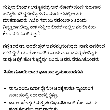
ಸುಪ್ರೀಂ ಕೋರ್ಟ್ ಅಡ್ವೊಕೇಟ್ಸ್-ಆನ್-ರೆಕಾರ್ಡ್ ಸಂಘ ಗುರುವಾರ
ಹಮ್ಮಿಕೊಂಡಿದ್ದ ಬೀಳ್ಕೊಡುಗೆ ಸಮಾರಂಭದಲ್ಲಿ ಅವರು
ಮಾತನಾಡಿದರು. ಸಿಜೆಐ ಗವಾಯಿ ನವೆಂಬರ್ 23 ರಂದು
ನಿವೃತ್ತರಾಗಲಿದ್ದು, ನಾಳೆ ಸುಪ್ರೀಂ ಕೋರ್ಟ್‌ನಲ್ಲಿ ಅವರ ಕೊನೆಯ
ಕೆಲಸದ ದಿನವಾಗಿರುತ್ತದೆ.
ನನ್ನ ತಂದೆ ಡಾ. ಅಂಬೇಡ್ಕರ್ ಅವರನ್ನು ನಂಬಿದ್ದರು. ನಾನು ಅವರಿಂದ
ಕಲಿತಿದ್ದೇನೆ. ಯಾರೋ ಅವರಿಗೆ ಒಂದು ದರ್ಗಾದ ಬಗ್ಗೆ ಹೇಳಿದ್ದರು,
ನಾವು ಅಲ್ಲಿಗೆ ಹೋಗುತ್ತಿದ್ದೆವು" ಎಂದು ಅವರು ನೆನಪಿಸಿಕೊಂಡರು.
ಸಿಜೆಐ ಗವಾಯಿ ಅವರ ಭಾಷಣದ ಪ್ರಮುಖಾಂಶಗಳು
ನಾನು ಇಂದು ಏನಾಗಿದ್ದೇನೋ ಅದಕ್ಕೆ ಕಾರಣ ನ್ಯಾಯಾಂಗ
ಎಂಬ ಸಂಸ್ಥೆ. ಸದಾ ಅದಕ್ಕೆ ಕೃತಜ್ಞ.
ಡಾ. ಅಂಬೇಡ್ಕರ್ ಮತ್ತು ಸಂವಿಧಾನದಿಂದಾಗಿಯೇ ನಾನು ಈ
ಹಂತ ತಲುಪಲು ಸಾಧ್ಯವಾಯಿತು.