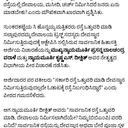
ರಸ್ತೆಯಲ್ಲಿ ದೇವಾಲಯ, ಮಸೀದಿ, ಚರ್ಚ್‌ ನಿರ್ಮಿಸಿದರೆ ಜನರು ಏನು
ಮಾಡಬೇಕು? ಎಂದು ಮೌಖಿಕವಾಗಿ ಖಾರವಾಗಿ ಪ್ರಶ್ನಿಸಿತು.
ಸುಂಕದಕಟ್ಟೆಯ ಸಿ ಹೊನ್ನಯ್ಯ ಮತ್ತಿತರರು ರಸ್ತೆ ಒತ್ತುವರಿ ಮಾಡಿ
ಸಲ್ಲಾಪುರದಮ್ಮ ದೇವಾಲಯ ಟ್ರಸ್ಟ್‌ ಸದಸ್ಯರು ದೇವಸ್ಥಾನ
ನಿರ್ಮಿಸುತ್ತಿರುವುದಕ್ಕೆ ಆಕ್ಷೇಪಿಸಿ ಸಲ್ಲಿಸಿರುವ ಸಾರ್ವಜನಿಕ ಹಿತಾಸಕ್ತಿ
ಅರ್ಜಿಯ ವಿಚಾರಣೆಯನ್ನು
ಮುಖ್ಯ ನ್ಯಾಯಮೂರ್ತಿ ಪ್ರಸನ್ನ ಬಾಲಚಂದ್ರ
ವರಾಳೆ
ಮತ್ತು
ನ್ಯಾಯಮೂರ್ತಿ ಕೃಷ್ಣ ಎಸ್.‌ ದೀಕ್ಷಿತ್‌
ಅವರ ನೇತೃತ್ವದ
ವಿಭಾಗೀಯ ಪೀಠ ವಿಚಾರಣೆ ನಡೆಸಿತು.
ಅರ್ಜಿದಾರರ ಪರ ವಕೀಲರು “ಸರ್ಕಾರಿ ರಸ್ತೆ ಒತ್ತುವರಿ ಮಾಡಿ ದೇವಸ್ಥಾನ
ನಿರ್ಮಿಸುತ್ತಿರುವುದಲ್ಲದೇ ಓಡಾಟಕ್ಕೆ ರಸ್ತೆ ನಿರ್ಬಂಧಿಸಿದ್ದಾರೆ” ಎಂದು
ಪೀಠದ ಗಮನಸೆಳೆದರು.
ಆಗ ನ್ಯಾಯಮೂರ್ತಿ ದೀಕ್ಷಿತ್‌ ಅವರು “ಸಾರ್ವಜನಿಕ ರಸ್ತೆ ಒತ್ತುವರಿ
ಮಾಡಿ, ದೇವಾಲಯ ನಿರ್ಮಿಸಲಾಗಿದೆಯೇ? ನಿಮ್ಮ (ಬಿಬಿಎಂಪಿ) ವರದಿ
ಏನಿದೆ? ಸಾರ್ವಜನಿಕ ರಸ್ತೆಯನ್ನು ದೇವಸ್ಥಾನ ಅಥವಾ ಬೇರೆ ಪೂಜಾ ಸ್ಥಳ