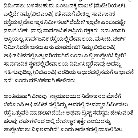
ನಿರ್ಮಿಸಲು ಬಳಸಬಹುದು ಎಂಬುದಕ್ಕೆ ದಾಖಲೆ (ಮೆಟೀರಿಯಲ್‌)
ಎಲ್ಲಿದೆ? ನಿಮ್ಮ (ಬಿಬಿಎಂಪಿ) ಕತೆ ನಮಗೆ ಬೇಕಿಲ್ಲ. ಸಾರ್ವಜನಿಕ
ರಸ್ತೆಯಲ್ಲಿ ದೇವಸ್ಥಾನ ನಿರ್ಮಿಸಲಾಗಿದೆಯೇ? ಇಲ್ಲವೇ ಎಂಬುದಷ್ಟೇ
ನಮಗೆ ಬೇಕು. ನಾವು ಸಾರ್ವಜನಿಕ ಆಸ್ತಿಯ ರಕ್ಷಕರು. ಇದು ಖಾಸಗಿ
ಆಸ್ತಿಯಲ್ಲ. ಸಾರ್ವಜನಿಕ ರಸ್ತೆಯಲ್ಲಿ ದೇವಾಲಯ, ಮಸೀದಿ, ಚರ್ಚ್‌
ನಿರ್ಮಿಸಿದರೇ ಜನರು ಏನು ಮಾಡಬೇಕು? ನಿಮ್ಮ (ಬಿಬಿಎಂಪಿ)
ಅಫಿಡವಿಟ್‌ನಲ್ಲಿ ಒತ್ತುವರಿಯಾಗಿದೆ ಎಂದು ಎಲ್ಲಿ ಉಲ್ಲೇಖಿಸಿದ್ದೀರಿ?
ಸಾರ್ವಜನಿಕ ಸ್ಥಳದಲ್ಲಿ ದೇವಾಲಯ ನಿರ್ಮಿಸಿದ್ದರೆ ನಾವು ಅದನ್ನು
ಸಹಿಸುವುದಿಲ್ಲ. (ಬಿಬಿಎಂಪಿ) ವರದಿಯ ಆಧಾರದಲ್ಲಿ ನಮಗೆ ಆ ಭಾವನೆ
ಇದೆ” ಎಂದು ಮೌಖಿಕವಾಗಿ ಹೇಳಿದರು.
ಅಂತಿಮವಾಗಿ ಪೀಠವು “ನ್ಯಾಯಾಲಯದ ನಿರ್ದೇಶನದ ಮೇರೆಗೆ
ಬಿಬಿಎಂಪಿ ಅಫಿಡವಿಟ್‌ ಸಲ್ಲಿಸಿದ್ದು, ಅದರಲ್ಲಿ ದೇವಸ್ಥಾನ ನಿರ್ಮಿಸಲು
ರಸ್ತೆ ಒತ್ತುವರಿ ಮಾಡಲಾಗಿದೆಯೇ ಅಥವಾ ಟ್ರಸ್ಟ್‌ ಸದಸ್ಯರು ಹೇಳುವಂತೆ
ಹಲವು ವರ್ಷಗಳಿಂದ ಅಲ್ಲಿ ದೇವಸ್ಥಾನ ಇತ್ತೇ ಎಂಬುದನ್ನು
ಉಲ್ಲೇಖಿಸಲು ವಿಫಲವಾಗಿದೆ” ಎಂದು ಆದೇಶದಲ್ಲಿ ದಾಖಲಿಸಿತು.