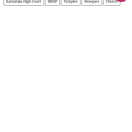
Karnataka High Court
BBMP
Temples
Mosques
Church