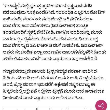
“ಈ ಹಿನ್ನೆಲೆಯಲ್ಲಿ ಸ್ವತಂತ್ರ ಪ್ರಾಧಿಕಾರರಿಂದ ಸ್ಪಷ್ಟವಾದ ವರದಿ
ಪಡೆಯುವುದು ಸೂಕ್ತ ಎಂದೆನಿಸಿದೆ. ಸಂಬಂಧಿತ ಎಲ್ಲರಿಗೂ ನೋಟಿಸ್‌
ಜಾರಿ ಮಾಡಿ, ಬೆಂಗಳೂರು ನಗರ ಜಿಲ್ಲಾಧಿಕಾರಿ ನೇಮಿಸಿದ ಭೂ
ದಾಖಲೆಗಳ ಉಪ ನಿರ್ದೇಶಕರು (ಡಿಡಿಎಲ್‌ಆರ್‌) ತಾಂತ್ರಿಕ
ತಂಡದೊಂದಿಗೆ ಸ್ಥಳಕ್ಕೆ ಭೇಟಿ ನೀಡಿ, ವಾಸ್ತವಿಕ ವರದಿಯನ್ನು ಮೂರು
ವಾರಗಳಲ್ಲಿ ಸಲ್ಲಿಸಬೇಕು. ನೋಟಿಸ್‌ ಪಡೆದ ಸಂಬಂಧಿತರು ಸೂಕ್ತ
ದಾಖಲೆಗಳನ್ನು ಡಿಡಿಎಲ್‌ಆರ್‌ ಅವರಿಗೆ ನೀಡಬೇಕು. ಡಿಡಿಎಲ್‌ಆರ್‌
ಅವರು ಸಂಬಂಧಿತ ಎಲ್ಲಾ ಸಾರ್ವಜನಿಕ ದಾಖಲೆಗಳನ್ನು ತರಿಸಿಕೊಂಡು
ಪರಿಶೀಲಿಸಬಹುದಾಗಿದೆ” ಎಂದು ನ್ಯಾಯಾಲಯವು ಆದೇಶಿಸಿದೆ.
ಸಲ್ಲಾಪುರದಮ್ಮ ದೇವಾಲಯ ಟ್ರಸ್ಟ್‌ ಸದಸ್ಯರ ಪರವಾಗಿ ವಾದಿಸಿದ
ಹಿರಿಯ ವಕೀಲ ಡಿ ಆರ್‌ ರವಿಶಂಕರ್‌ ಅವರು ಅರ್ಜಿಗೆ ಆಕ್ಷೇಪಿಸಿದರು.
ಆದರೆ, ಟ್ರಸ್ಟ್‌ ಪರವಾಗಿ ಇದುವರೆಗೆ ಆಕ್ಷೇಪಣೆ ಸಲ್ಲಿಸಲಾಗಿಲ್ಲ. ಈ
ಹಿನ್ನೆಲೆಯಲ್ಲಿ ಆಕ್ಷೇಪಣೆ ಸಲ್ಲಿಸಲು ಟ್ರಸ್ಟ್‌ಗೆ ಮೂರು ವಾರ ಕಾಲಾವಕಾಶ
ನೀಡಲಾಗಿದೆ ಎಂದು ನ್ಯಾಯಾಲಯ ಆದೇಶ ಮಾಡಿತು.