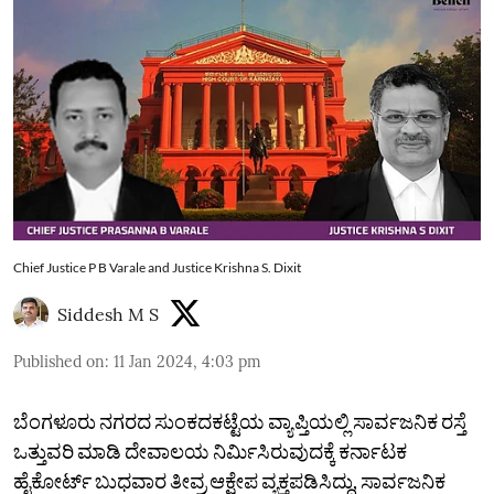
Chief Justice P B Varale and Justice Krishna S. Dixit
Siddesh M S
Published on
:
11 Jan 2024, 4:03 pm
ಬೆಂಗಳೂರು ನಗರದ ಸುಂಕದಕಟ್ಟೆಯ ವ್ಯಾಪ್ತಿಯಲ್ಲಿ ಸಾರ್ವಜನಿಕ ರಸ್ತೆ
ಒತ್ತುವರಿ ಮಾಡಿ ದೇವಾಲಯ ನಿರ್ಮಿಸಿರುವುದಕ್ಕೆ ಕರ್ನಾಟಕ
ಹೈಕೋರ್ಟ್‌ ಬುಧವಾರ ತೀವ್ರ ಆಕ್ಷೇಪ ವ್ಯಕ್ತಪಡಿಸಿದ್ದು, ಸಾರ್ವಜನಿಕ