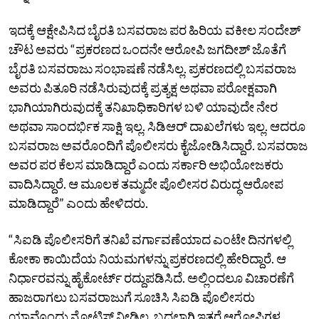
ಇದಕ್ಕೆ ಆಕ್ಷೇಪಿಸಿದ ಬೈರತಿ ಬಸವರಾಜ ಪರ ಹಿರಿಯ ವಕೀಲ ಸಂದೇಶ್‌
ಚೌಟ ಅವರು “ಪ್ರಕರಣದ ಒಂದನೇ ಆರೋಪಿ ಜಗದೀಶ್‌ ಜೊತೆಗೆ
ಬೈರತಿ ಬಸವರಾಜು ಸಂಭಾಷಣೆ ನಡೆಸಿಲ್ಲ. ಪ್ರಕರಣದಲ್ಲಿ ಬಸವರಾಜ
ಅವರು ಪಿತೂರಿ ನಡೆಸಿರುವುದಕ್ಕೆ ಪ್ರತ್ಯಕ್ಷ ಅಥವಾ ಪರೋಕ್ಷವಾಗಿ
ಭಾಗಿಯಾಗಿರುವುದಕ್ಕೆ ತನಿಖಾಧಿಕಾರಿಗಳ ಬಳಿ ಯಾವುದೇ ನೇರ
ಅಥವಾ ಸಾಂದರ್ಭಿಕ ಸಾಕ್ಷಿ ಇಲ್ಲ. ಸಿಡಿಆರ್‌ ದಾಖಲೆಗಳು ಇಲ್ಲ. ಆದರೂ
ಬಸವರಾಜ ಅವರೊಂದಿಗೆ ಪೊಲೀಸರು ಕೈಜೋಡಿಸಿದ್ದಾರೆ. ಬಸವರಾಜ
ಅವರ ಪರ ಕೆಲಸ ಮಾಡಿದ್ದಾರೆ ಎಂದು ಸರ್ಕಾರಿ ಅಭಿಯೋಜಕರು
ವಾದಿಸಿದ್ದಾರೆ. ಆ ಮೂಲಕ ತಮ್ಮದೇ ಪೊಲೀಸರ ವಿರುದ್ಧ ಆರೋಪ
ಮಾಡಿದ್ದಾರೆ” ಎಂದು ಹೇಳಿದರು.
“ಸಿಐಡಿ ಪೊಲೀಸರಿಗೆ ತನಿಖೆ ವರ್ಗಾವಣೆಯಾದ ಎಂಟೇ ದಿನಗಳಲ್ಲಿ
ಕೋಕಾ ಕಾಯಿದೆಯ ನಿಯಮಗಳನ್ನು ಪ್ರಕರಣದಲ್ಲಿ ಹೇರಿದ್ದಾರೆ. ಆ
ನಿರ್ಧಾರವನ್ನು ಹೈಕೋರ್ಟ್‌ ರದ್ದುಪಡಿಸಿದೆ. ಅಲ್ಲಿಂದಲೂ ವಿಚಾರಣೆಗೆ
ಹಾಜರಾಗಲು ಬಸವರಾಜುಗೆ ಸೂಚಿಸಿ ಸಿಐಡಿ ಪೊಲೀಸರು
ಯಾವೊಂದು ನೋಟಿಸ್‌ ನೀಡಿಲ್ಲ. ಬದಲಾಗಿ ಇತರೆ ಆರೋಪಿಗಳ