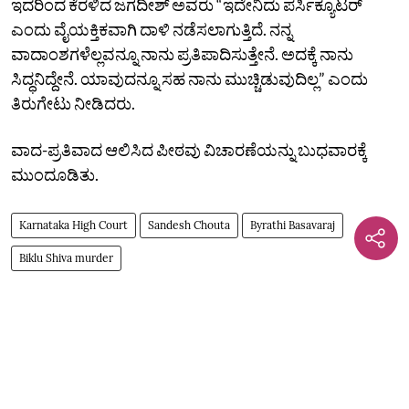
ಇದರಿಂದ ಕೆರಳಿದ ಜಗದೀಶ್‌ ಅವರು “ಇದೇನಿದು ಪರ್ಸಿಕ್ಯೂಟರ್‌
ಎಂದು ವೈಯಕ್ತಿಕವಾಗಿ ದಾಳಿ ನಡೆಸಲಾಗುತ್ತಿದೆ. ನನ್ನ
ವಾದಾಂಶಗಳೆಲ್ಲವನ್ನೂ ನಾನು ಪ್ರತಿಪಾದಿಸುತ್ತೇನೆ. ಅದಕ್ಕೆ ನಾನು
ಸಿದ್ಧನಿದ್ದೇನೆ. ಯಾವುದನ್ನೂ ಸಹ ನಾನು ಮುಚ್ಚಿಡುವುದಿಲ್ಲ” ಎಂದು
ತಿರುಗೇಟು ನೀಡಿದರು.
ವಾದ-ಪ್ರತಿವಾದ ಆಲಿಸಿದ ಪೀಠವು ವಿಚಾರಣೆಯನ್ನು ಬುಧವಾರಕ್ಕೆ
ಮುಂದೂಡಿತು.
Karnataka High Court
Sandesh Chouta
Byrathi Basavaraj
Biklu Shiva murder