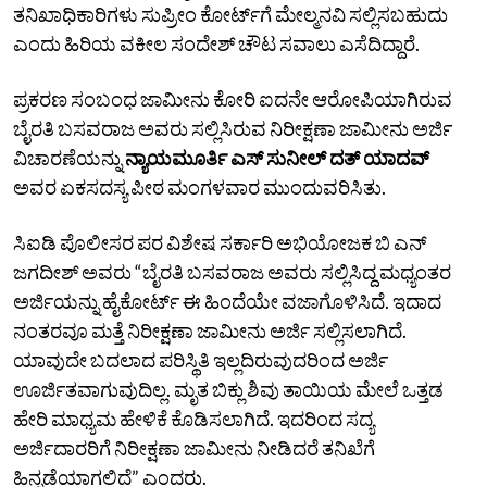
ತನಿಖಾಧಿಕಾರಿಗಳು ಸುಪ್ರೀಂ ಕೋರ್ಟ್‌ಗೆ ಮೇಲ್ಮನವಿ ಸಲ್ಲಿಸಬಹುದು
ಎಂದು ಹಿರಿಯ ವಕೀಲ ಸಂದೇಶ್‌ ಚೌಟ ಸವಾಲು ಎಸೆದಿದ್ದಾರೆ.
ಪ್ರಕರಣ ಸಂಬಂಧ ಜಾಮೀನು ಕೋರಿ ಐದನೇ ಆರೋಪಿಯಾಗಿರುವ
ಬೈರತಿ ಬಸವರಾಜ ಅವರು ಸಲ್ಲಿಸಿರುವ ನಿರೀಕ್ಷಣಾ ಜಾಮೀನು ಅರ್ಜಿ
ವಿಚಾರಣೆಯನ್ನು
ನ್ಯಾಯಮೂರ್ತಿ ಎಸ್‌ ಸುನೀಲ್‌ ದತ್‌ ಯಾದವ್‌
ಅವರ ಏಕಸದಸ್ಯ ಪೀಠ ಮಂಗಳವಾರ ಮುಂದುವರಿಸಿತು.
ಸಿಐಡಿ ಪೊಲೀಸರ ಪರ ವಿಶೇಷ ಸರ್ಕಾರಿ ಅಭಿಯೋಜಕ ಬಿ ಎನ್
ಜಗದೀಶ್‌ ಅವರು “ಬೈರತಿ ಬಸವರಾಜ ಅವರು ಸಲ್ಲಿಸಿದ್ದ ಮಧ್ಯಂತರ
ಅರ್ಜಿಯನ್ನು ಹೈಕೋರ್ಟ್‌ ಈ ಹಿಂದೆಯೇ ವಜಾಗೊಳಿಸಿದೆ. ಇದಾದ
ನಂತರವೂ ಮತ್ತೆ ನಿರೀಕ್ಷಣಾ ಜಾಮೀನು ಅರ್ಜಿ ಸಲ್ಲಿಸಲಾಗಿದೆ.
ಯಾವುದೇ ಬದಲಾದ ಪರಿಸ್ಥಿತಿ ಇಲ್ಲದಿರುವುದರಿಂದ ಅರ್ಜಿ
ಊರ್ಜಿತವಾಗುವುದಿಲ್ಲ. ಮೃತ ಬಿಕ್ಲು ಶಿವು ತಾಯಿಯ ಮೇಲೆ ಒತ್ತಡ
ಹೇರಿ ಮಾಧ್ಯಮ ಹೇಳಿಕೆ ಕೊಡಿಸಲಾಗಿದೆ. ಇದರಿಂದ ಸದ್ಯ
ಅರ್ಜಿದಾರರಿಗೆ ನಿರೀಕ್ಷಣಾ ಜಾಮೀನು ನೀಡಿದರೆ ತನಿಖೆಗೆ
ಹಿನ್ನಡೆಯಾಗಲಿದೆ” ಎಂದರು.