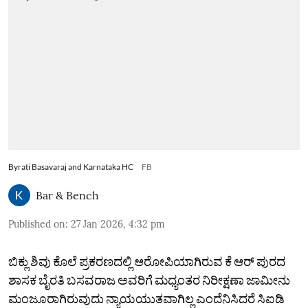
Byrati Basavaraj and Karnataka HC
FB
Bar & Bench
Published on
:
27 Jan 2026, 4:32 pm
ಬಿಕ್ಲು ಶಿವು ಕೊಲೆ ಪ್ರಕರಣದಲ್ಲಿ ಆರೋಪಿಯಾಗಿರುವ ಕೆ ಆರ್‌ ಪುರದ
ಶಾಸಕ ಬೈರತಿ ಬಸವರಾಜ ಅವರಿಗೆ ಮಧ್ಯಂತರ ನಿರೀಕ್ಷಣಾ ಜಾಮೀನು
ಮಂಜೂರಾಗಿರುವುದು ನ್ಯಾಯಯುತವಾಗಿಲ್ಲ ಎಂದೆನಿಸಿದರೆ ಸಿಐಡಿ