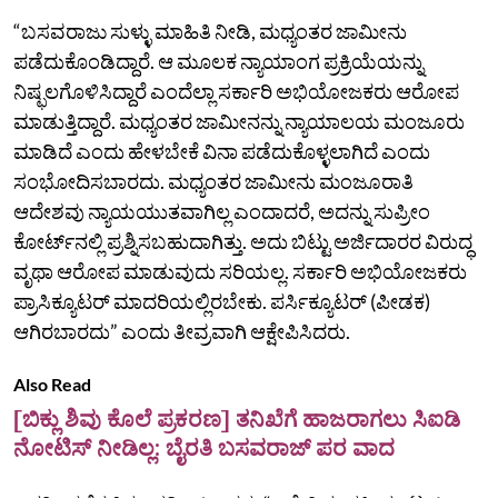
“ಬಸವರಾಜು ಸುಳ್ಳು ಮಾಹಿತಿ ನೀಡಿ, ಮಧ್ಯಂತರ ಜಾಮೀನು
ಪಡೆದುಕೊಂಡಿದ್ದಾರೆ. ಆ ಮೂಲಕ ನ್ಯಾಯಾಂಗ ಪ್ರಕ್ರಿಯೆಯನ್ನು
ನಿಷ್ಫಲಗೊಳಿಸಿದ್ದಾರೆ ಎಂದೆಲ್ಲಾ ಸರ್ಕಾರಿ ಅಭಿಯೋಜಕರು ಆರೋಪ
ಮಾಡುತ್ತಿದ್ದಾರೆ. ಮಧ್ಯಂತರ ಜಾಮೀನನ್ನು ನ್ಯಾಯಾಲಯ ಮಂಜೂರು
ಮಾಡಿದೆ ಎಂದು ಹೇಳಬೇಕೆ ವಿನಾ ಪಡೆದುಕೊಳ್ಳಲಾಗಿದೆ ಎಂದು
ಸಂಭೋದಿಸಬಾರದು. ಮಧ್ಯಂತರ ಜಾಮೀನು ಮಂಜೂರಾತಿ
ಆದೇಶವು ನ್ಯಾಯಯುತವಾಗಿಲ್ಲ ಎಂದಾದರೆ, ಅದನ್ನು ಸುಪ್ರೀಂ
ಕೋರ್ಟ್‌ನಲ್ಲಿ ಪ್ರಶ್ನಿಸಬಹುದಾಗಿತ್ತು. ಅದು ಬಿಟ್ಟು ಅರ್ಜಿದಾರರ ವಿರುದ್ಧ
ವೃಥಾ ಆರೋಪ ಮಾಡುವುದು ಸರಿಯಲ್ಲ. ಸರ್ಕಾರಿ ಅಭಿಯೋಜಕರು
ಪ್ರಾಸಿಕ್ಯೂಟರ್‌ ಮಾದರಿಯಲ್ಲಿರಬೇಕು. ಪರ್ಸಿಕ್ಯೂಟರ್‌ (ಪೀಡಕ)
ಆಗಿರಬಾರದು” ಎಂದು ತೀವ್ರವಾಗಿ ಆಕ್ಷೇಪಿಸಿದರು.
Also Read
[ಬಿಕ್ಲು ಶಿವು ಕೊಲೆ ಪ್ರಕರಣ] ತನಿಖೆಗೆ ಹಾಜರಾಗಲು ಸಿಐಡಿ
ನೋಟಿಸ್‌ ನೀಡಿಲ್ಲ: ಬೈರತಿ ಬಸವರಾಜ್‌ ಪರ ವಾದ