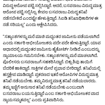
ವಿರುದ್ಧ ಆರೋಪ ಪಟ್ಟಿ ಸಲ್ಲಿಸಿದ್ದಾರೆ. ಆದರೆ, ಬಸವರಾಜು ವಿರುದ್ಧ ಮಾತ್ರ
ಆರೋಪ ಪಟ್ಟಿ ಸಲ್ಲಿಸಿಲ್ಲ. ಕೇವಲ ಬಸವರಾಜು ವಿರುದ್ಧ ತನಿಖೆ
ನಡೆಸಬೇಕಿದೆ ಎಂದಷ್ಟೇ ಹೇಳುತ್ತಿದ್ದಾರೆ. ಸಿಐಡಿ ತನಿಖಾಧಿಕಾರಿಗಳ ಈ
ನಡೆ ಸರಿಯಲ್ಲ” ಎಂದು ಆಕ್ಷೇಪಿಸಿದರು.
“ಸತ್ಯಾಂಶಗಳನ್ನು ಮರೆ ಮಾಚಿ ಮಧ್ಯಂತರ ಜಾಮೀನು ಪಡೆಯಲಾಗಿದೆ
ಎಂದು ಸರ್ಕಾರಿ ಅಭೀಯೋಜಕರು ಪದೇ ಪದೇ ಹೇಳುತ್ತಿದ್ದಾರೆ. ಯಾವ
ಆಧಾರದಲ್ಲಿ ಮಧ್ಯಂತರ ಜಾಮೀನು ಹೈಕೋರ್ಟ್‌ ನೀಡಿದೆ ಎಂಬುದನ್ನು
ನ್ಯಾಯಾಲಯ ಗಮನಿಸಬೇಕು. ಸತ್ಯಾಂಶಗಳನ್ನು ಮರೆ ಮಾಚಲಾಗಿದೆ.
ಪೊಲೀಸರು ಬಸವರಾಜುಗೆ ಸಹಕರಿಸಿದ್ದಾರೆ. ಬಿಕ್ಲು ಶಿವು ತಾಯಿಗೆ
ಬೆದರಿಕೆ ಹಾಕಿದ್ದಾರೆ. ಸಾಕ್ಷಿಗಳ ಮೇಲೆ ಪ್ರಭಾವ ಬೀರಿದ್ದಾರೆ. ತನಿಖೆಯಲ್ಲಿ
ಹಸ್ತಕ್ಷೇಪ ಮಾಡಿದ್ದಾರೆ. ಪ್ರಕರಣದ ಇತರೆ ಆರೋಪಿಗಳ ವಿರುದ್ಧ ಮಾತ್ರ
ತನಿಖೆ ನಡೆಯಬೇಕು. ತಮ್ಮ ವಿರುದ್ಧ ಮಾತ್ರ ತನಿಖೆ ನಡೆಯಬಾರದು.
ತಮ್ಮ ಇಚ್ಛೆಗೆ ಅನುಸಾರ ತನಿಖೆ ನಡೆಯಬೇಕು ಎಂಬುದಾಗಿ
ಬಸವರಾಜು ಬಯಸುತ್ತಿದ್ದಾರೆ ಎಂಬ ಸರ್ಕಾರಿ ಅಭಿಯೋಜಕರ ವಾದ
ನ್ಯಾಯಸಮ್ಮತವಲ್ಲ” ಎಂದು ಪ್ರತಿಪಾದಿಸಿರು.