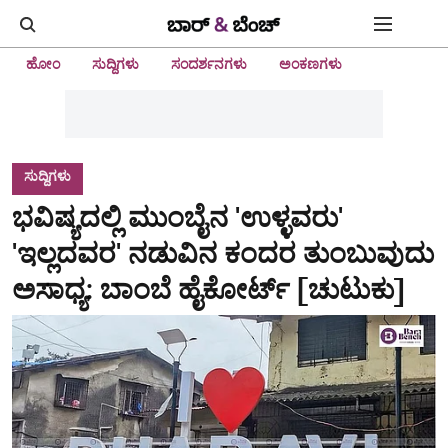
ಹೋಂ
ಸುದ್ದಿಗಳು
ಸಂದರ್ಶನಗಳು
ಅಂಕಣಗಳು
ಸುದ್ದಿಗಳು
ಭವಿಷ್ಯದಲ್ಲಿ ಮುಂಬೈನ 'ಉಳ್ಳವರು'
'ಇಲ್ಲದವರ' ನಡುವಿನ ಕಂದರ ತುಂಬುವುದು
ಅಸಾಧ್ಯ: ಬಾಂಬೆ ಹೈಕೋರ್ಟ್ [ಚುಟುಕು]