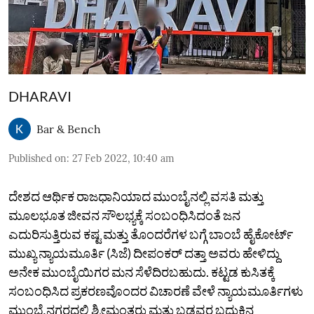
DHARAVI
Bar & Bench
Published on
:
27 Feb 2022, 10:40 am
ದೇಶದ ಆರ್ಥಿಕ ರಾಜಧಾನಿಯಾದ ಮುಂಬೈನಲ್ಲಿ ವಸತಿ ಮತ್ತು
ಮೂಲಭೂತ ಜೀವನ ಸೌಲಭ್ಯಕ್ಕೆ ಸಂಬಂಧಿಸಿದಂತೆ ಜನ
ಎದುರಿಸುತ್ತಿರುವ ಕಷ್ಟ ಮತ್ತು ತೊಂದರೆಗಳ ಬಗ್ಗೆ ಬಾಂಬೆ ಹೈಕೋರ್ಟ್
ಮುಖ್ಯ ನ್ಯಾಯಮೂರ್ತಿ (ಸಿಜೆ) ದೀಪಂಕರ್ ದತ್ತಾ ಅವರು ಹೇಳಿದ್ದು
ಅನೇಕ ಮುಂಬೈಯಿಗರ ಮನ ಸೆಳೆದಿರಬಹುದು. ಕಟ್ಟಡ ಕುಸಿತಕ್ಕೆ
ಸಂಬಂಧಿಸಿದ ಪ್ರಕರಣವೊಂದರ ವಿಚಾರಣೆ ವೇಳೆ ನ್ಯಾಯಮೂರ್ತಿಗಳು
ಮುಂಬೈ ನಗರದಲ್ಲಿ ಶ್ರೀಮಂತರು ಮತ್ತು ಬಡವರ ಬದುಕಿನ