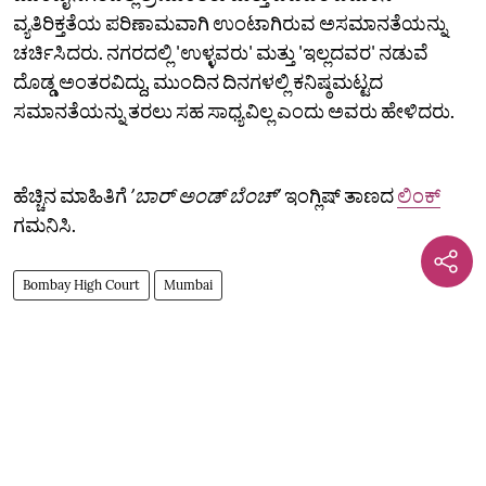
ವ್ಯತಿರಿಕ್ತತೆಯ ಪರಿಣಾಮವಾಗಿ ಉಂಟಾಗಿರುವ ಅಸಮಾನತೆಯನ್ನು
ಚರ್ಚಿಸಿದರು. ನಗರದಲ್ಲಿ 'ಉಳ್ಳವರು' ಮತ್ತು 'ಇಲ್ಲದವರ' ನಡುವೆ
ದೊಡ್ಡ ಅಂತರವಿದ್ದು, ಮುಂದಿನ ದಿನಗಳಲ್ಲಿ ಕನಿಷ್ಠಮಟ್ಟದ
ಸಮಾನತೆಯನ್ನು ತರಲು ಸಹ ಸಾಧ್ಯವಿಲ್ಲ ಎಂದು ಅವರು ಹೇಳಿದರು.
ಹೆಚ್ಚಿನ ಮಾಹಿತಿಗೆ
ʼಬಾರ್‌ ಅಂಡ್‌ ಬೆಂಚ್‌ʼ
ಇಂಗ್ಲಿಷ್‌ ತಾಣದ
ಲಿಂಕ್‌
ಗಮನಿಸಿ.
Bombay High Court
Mumbai