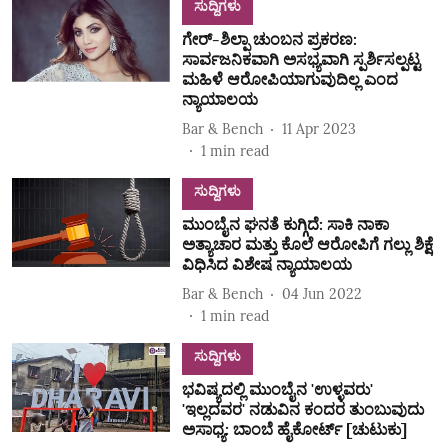
ಸುದ್ದಿಗಳು
ಗೇರ್-ಶಿಲ್ಪಾ ಚುಂಬನ ಪ್ರಕರಣ:
ಸಾರ್ವಜನಿಕವಾಗಿ ಅಸಭ್ಯವಾಗಿ ಸ್ಪರ್ಶಿಸಲ್ಪಟ್ಟ
ಮಹಿಳೆ ಆರೋಪಿಯಾಗುವುದಿಲ್ಲ ಎಂದ
ನ್ಯಾಯಾಲಯ
Bar & Bench
11 Apr 2023
1
min read
ಸುದ್ದಿಗಳು
ಮುಂಬೈನ ಘನತೆ ಕುಗ್ಗಿದೆ: ಸಾಕಿ ನಾಕಾ
ಅತ್ಯಾಚಾರ ಮತ್ತು ಕೊಲೆ ಆರೋಪಿಗೆ ಗಲ್ಲು ಶಿಕ್ಷೆ
ವಿಧಿಸಿದ ವಿಶೇಷ ನ್ಯಾಯಾಲಯ
Bar & Bench
04 Jun 2022
1
min read
ಸುದ್ದಿಗಳು
ಭವಿಷ್ಯದಲ್ಲಿ ಮುಂಬೈನ 'ಉಳ್ಳವರು'
'ಇಲ್ಲದವರ' ನಡುವಿನ ಕಂದರ ತುಂಬುವುದು
ಅಸಾಧ್ಯ: ಬಾಂಬೆ ಹೈಕೋರ್ಟ್ [ಚುಟುಕು]