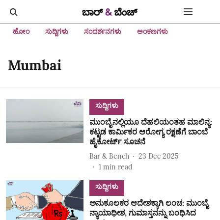
ಹೋಂ
ಸುದ್ದಿಗಳು
ಸಂದರ್ಶನಗಳು
ಅಂಕಣಗಳು
Mumbai
ಸುದ್ದಿಗಳು
ಮುಂಬೈನಲ್ಲಿಯೂ ದೆಹಲಿಯಂತಹ ಮಾಲಿನ್ಯ:
ಕಟ್ಟಡ ಕಾರ್ಮಿಕರ ಆರೋಗ್ಯ ರಕ್ಷಣೆಗೆ ಬಾಂಬೆ
ಹೈಕೋರ್ಟ್ ಸೂಚನೆ
Bar & Bench
23 Dec 2025
1
min read
ಸುದ್ದಿಗಳು
ಅನುಕೂಲಕರ ಆದೇಶಕ್ಕಾಗಿ ಲಂಚ: ಮುಂಬೈ
ನ್ಯಾಯಾಧೀಶ, ಗುಮಾಸ್ತನನ್ನು ಬಂಧಿಸಿದ