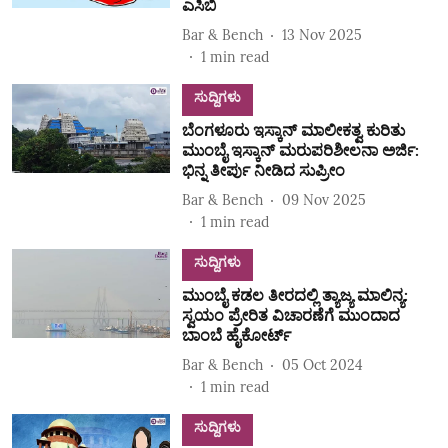
ಎಸಿಬಿ
Bar & Bench
13 Nov 2025
1
min read
ಸುದ್ದಿಗಳು
ಬೆಂಗಳೂರು ಇಸ್ಕಾನ್ ಮಾಲೀಕತ್ವ ಕುರಿತು
ಮುಂಬೈ ಇಸ್ಕಾನ್ ಮರುಪರಿಶೀಲನಾ ಅರ್ಜಿ:
ಭಿನ್ನ ತೀರ್ಪು ನೀಡಿದ ಸುಪ್ರೀಂ
Bar & Bench
09 Nov 2025
1
min read
ಸುದ್ದಿಗಳು
ಮುಂಬೈ ಕಡಲ ತೀರದಲ್ಲಿ ತ್ಯಾಜ್ಯ ಮಾಲಿನ್ಯ:
ಸ್ವಯಂ ಪ್ರೇರಿತ ವಿಚಾರಣೆಗೆ ಮುಂದಾದ
ಬಾಂಬೆ ಹೈಕೋರ್ಟ್
Bar & Bench
05 Oct 2024
1
min read
ಸುದ್ದಿಗಳು