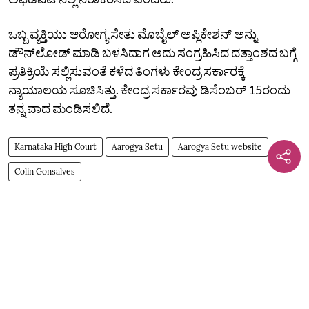
ಒಬ್ಬ ವ್ಯಕ್ತಿಯು ಆರೋಗ್ಯ ಸೇತು ಮೊಬೈಲ್ ಅಪ್ಲಿಕೇಶನ್ ಅನ್ನು
ಡೌನ್‌ಲೋಡ್ ಮಾಡಿ ಬಳಸಿದಾಗ ಅದು ಸಂಗ್ರಹಿಸಿದ ದತ್ತಾಂಶದ ಬಗ್ಗೆ
ಪ್ರತಿಕ್ರಿಯೆ ಸಲ್ಲಿಸುವಂತೆ ಕಳೆದ ತಿಂಗಳು ಕೇಂದ್ರ ಸರ್ಕಾರಕ್ಕೆ
ನ್ಯಾಯಾಲಯ ಸೂಚಿಸಿತ್ತು. ಕೇಂದ್ರ ಸರ್ಕಾರವು ಡಿಸೆಂಬರ್‌ 15ರಂದು
ತನ್ನ ವಾದ ಮಂಡಿಸಲಿದೆ.
Karnataka High Court
Aarogya Setu
Aarogya Setu website
Colin Gonsalves