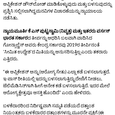
ಅಪ್ಲಿಕೇಶನ್‌ ಡೌನ್‌ಲೋಡ್‌ ಮಾಡಿಕೊಳ್ಳುವುದು ಮತ್ತು ಬಳಸುವುದನ್ನು
ಪ್ರಶ್ನಿಸಿ ಸಲ್ಲಿಸಲಾಗಿದ್ದ ಮನವಿಗಳ ವಿಚಾರಣೆಯನ್ನು ನ್ಯಾಯಾಲಯ
ನಡೆಸಿತು.
ನ್ಯಾಯಮೂರ್ತಿ ಕೆ ಎಸ್‌ ಪುಟ್ಟಸ್ವಾಮಿ (ನಿವೃತ್ತ) ಮತ್ತು ಇತರರು ವರ್ಸಸ್‌
ಭಾರತ ಸರ್ಕಾರ
ದ ತೀರ್ಪನ್ನು ಆಧರಿಸಿ ಬಲವಾಗಿ ವಾದಿಸಿದ
ಗೋನ್ಸಾಲ್ವೆಸ್ ಅವರು ಕೇಂದ್ರ ಸರ್ಕಾರವು 2019ರ ತೀರ್ಪಿನಂತೆ
'ಸೀಮಿತ ಉದ್ದೇಶ'ದ ಮಿತಿಯನ್ನು ಅನುಸರಿಸುತ್ತಿಲ್ಲ ಎಂದು ತಕರಾರು
ಎತ್ತಿದರು.
“ಈ ಅಪ್ಲಿಕೇಶನ್‌ ಅನ್ನು (ಆರೋಗ್ಯ ಸೇತು) ಎಲ್ಲಾ ಕಡೆ ಬಳಸಲಾಗುತ್ತದೆ.
ಇ-ಪಾಸ್‌ ರೀತಿಯಲ್ಲಿ ಇದನ್ನು ಬಳಸಲಾಗುತ್ತಿದ್ದು ದೇಣಿಗೆ ನೀಡಲು,
ಟೆಲಿಮೆಡಿಸಿನ್‌ಗಾಗಿ ಹೀಗೆ ಅನೇಕ ಕಡೆ ಬಳಸಲಾಗುತ್ತಿದೆ. ಇದರ ಮೇಲೆ
ಆರೋಗ್ಯ ಕ್ಷೇತ್ರವೂ ಆಸಕ್ತಿ ಹೊಂದಿದೆ” ಎಂದು ಹೇಳಿದರು.
ಬಳಕೆದಾರರಿಂದ ನಿರ್ದಿಷ್ಟವಾಗಿ ಸಮ್ಮತಿ ಪಡೆಯದೆ ದತ್ತಾಂಶ
ನಿಯಂತ್ರಕರು ಬಳಕೆದಾರರ ದತ್ತಾಂಶಗಳನ್ನು ಮೂರನೇ ವ್ಯಕ್ತಿಗೆ (ಈ