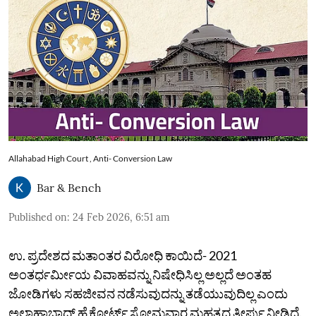
Allahabad High Court , Anti- Conversion Law
Bar & Bench
Published on
:
24 Feb 2026, 6:51 am
ಉ. ಪ್ರದೇಶದ ಮತಾಂತರ ವಿರೋಧಿ ಕಾಯಿದೆ- 2021
ಅಂತರ್ಧರ್ಮೀಯ ವಿವಾಹವನ್ನು ನಿಷೇಧಿಸಿಲ್ಲ ಅಲ್ಲದೆ ಅಂತಹ
ಜೋಡಿಗಳು ಸಹಜೀವನ ನಡೆಸುವುದನ್ನು ತಡೆಯುವುದಿಲ್ಲ ಎಂದು
ಅಲಾಹಾಬಾದ್‌ ಹೈಕೋರ್ಟ್‌ ಸೋಮವಾರ ಮಹತ್ವದ ತೀರ್ಪು ನೀಡಿದೆ.