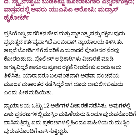
ದಿ. ಸ್ಟ್ಯಾನ್‌ಸ್ವಾಮಿ ಬುಡಕಟ್ಟು ಹೋರಾಟಗಾರ ಎನ್ನಲಾಗುತ್ತದೆ;
ವಾಸ್ತವದಲ್ಲಿ ಅವರು ಯುಎಪಿಎ ಆರೋಪಿ: ಮದ್ರಾಸ್
ಹೈಕೋರ್ಟ್
ಪ್ರತಿಯೊಬ್ಬ ನಾಗರಿಕನ ಜೀವ ಮತ್ತು ಸ್ವಾತಂತ್ರ್ಯವನ್ನು ರಕ್ಷಿಸುವುದು
ಪ್ರಭುತ್ವದ ಕರ್ತವ್ಯವಾಗಿದೆ ಎಂಬುದಾಗಿ ನ್ಯಾಯಾಲಯ ತಿಳಿಸಿತು.
ಅಲ್ಲದೆ ಜೋಡಿಗಳಿಗೆ ಬೆದರಿಕೆ ಎದುರಾದರೆ ಪೊಲೀಸರ ನೆರವು
ಕೋರಬಹುದು. ಪೊಲೀಸ್ ಅಧಿಕಾರಿಗಳು ವಿಚಾರಣೆ ಮಾಡಿ
ಅಗತ್ಯವಿದ್ದರೆ ಕಾನೂನು ಪ್ರಕಾರ ರಕ್ಷಣೆ ನೀಡಬೇಕು ಎಂದು ಅದು
ತಿಳಿಸಿತು. ಯಾರಾದರೂ ಬಲವಂತವಾಗಿ ಅಥವಾ ವಂಚನೆಯ
ಮೂಲಕ ಮತಾಂತರ ನಡೆಸಿದ್ದರೆ ಆಗ ದೂರು ದಾಖಲಿಸಬಹುದು
ಎಂದು ಪೀಠ ನುಡಿಯಿತು.
ನ್ಯಾಯಾಲಯ ಒಟ್ಟು 12 ಅರ್ಜಿಗಳ ವಿಚಾರಣೆ ನಡೆಸಿತು. ಅವುಗಳಲ್ಲಿ
ಏಳು ಪ್ರಕರಣಗಳಲ್ಲಿ ಮುಸ್ಲಿಂ ಮಹಿಳೆಯರು ಹಿಂದೂ ಪುರುಷರೊಂದಿಗೆ
ವಾಸಿಸುತ್ತಿದ್ದು, ಐದು ಪ್ರಕರಣಗಳಲ್ಲಿ ಹಿಂದೂ ಮಹಿಳೆಯರು ಮುಸ್ಲಿಂ
ಪುರುಷರೊಂದಿಗೆ ವಾಸಿಸುತ್ತಿದ್ದರು.