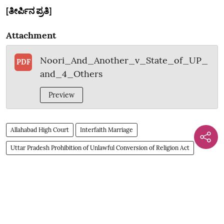
[ತೀರ್ಪಿನ ಪ್ರತಿ]
Attachment
Noori_And_Another_v_State_of_UP_
PDF
and_4_Others
Preview
Allahabad High Court
Interfaith Marriage
Uttar Pradesh Prohibition of Unlawful Conversion of Religion Act