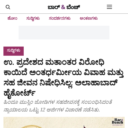
ಹೋಂ
ಸುದ್ದಿಗಳು
ಸಂದರ್ಶನಗಳು
ಅಂಕಣಗಳು
ಸುದ್ದಿಗಳು
ಉ. ಪ್ರದೇಶದ ಮತಾಂತರ ವಿರೋಧಿ
ಕಾಯಿದೆ ಅಂತರ್ಧರ್ಮೀಯ ವಿವಾಹ ಮತ್ತು
ಸಹ ಜೀವನ ನಿಷೇಧಿಸಿಲ್ಲ: ಅಲಾಹಾಬಾದ್‌
ಹೈಕೋರ್ಟ್‌
ಹಿಂದೂ ಮುಸ್ಲಿಂ ಜೋಡಿಗಳ ಸಹಜೀವನಕ್ಕೆ ಸಂಬಂಧಿಸಿದಂತೆ
ನ್ಯಾಯಾಲಯ ಒಟ್ಟು 12 ಅರ್ಜಿಗಳ ವಿಚಾರಣೆ ನಡೆಸಿತು.