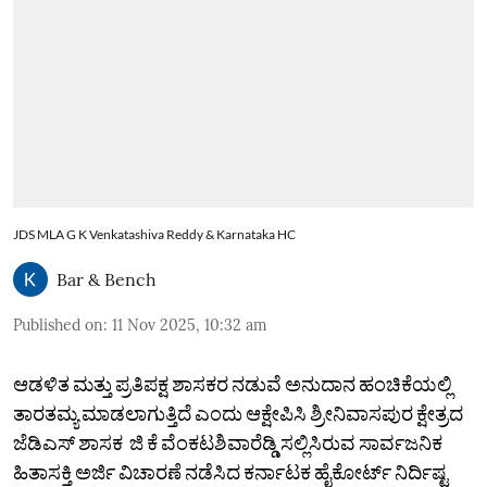
JDS MLA G K Venkatashiva Reddy & Karnataka HC
Bar & Bench
Published on
:
11 Nov 2025, 10:32 am
ಆಡಳಿತ ಮತ್ತು ಪ್ರತಿಪಕ್ಷ ಶಾಸಕರ ನಡುವೆ ಅನುದಾನ ಹಂಚಿಕೆಯಲ್ಲಿ
ತಾರತಮ್ಯ ಮಾಡಲಾಗುತ್ತಿದೆ ಎಂದು ಆಕ್ಷೇಪಿಸಿ ಶ್ರೀನಿವಾಸಪುರ ಕ್ಷೇತ್ರದ
ಜೆಡಿಎಸ್‌ ಶಾಸಕ ಜಿ ಕೆ ವೆಂಕಟಶಿವಾರೆಡ್ಡಿ ಸಲ್ಲಿಸಿರುವ ಸಾರ್ವಜನಿಕ
ಹಿತಾಸಕ್ತಿ ಅರ್ಜಿ ವಿಚಾರಣೆ ನಡೆಸಿದ ಕರ್ನಾಟಕ ಹೈಕೋರ್ಟ್‌ ನಿರ್ದಿಷ್ಟ