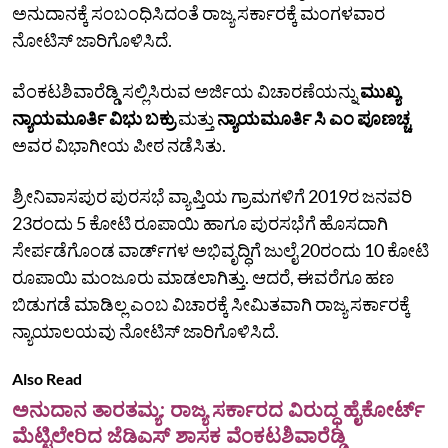
ಅನುದಾನಕ್ಕೆ ಸಂಬಂಧಿಸಿದಂತೆ ರಾಜ್ಯ ಸರ್ಕಾರಕ್ಕೆ ಮಂಗಳವಾರ
ನೋಟಿಸ್‌ ಜಾರಿಗೊಳಿಸಿದೆ.
ವೆಂಕಟಶಿವಾರೆಡ್ಡಿ ಸಲ್ಲಿಸಿರುವ ಅರ್ಜಿಯ ವಿಚಾರಣೆಯನ್ನು
ಮುಖ್ಯ
ನ್ಯಾಯಮೂರ್ತಿ ವಿಭು ಬಕ್ರು
ಮತ್ತು
ನ್ಯಾಯಮೂರ್ತಿ ಸಿ ಎಂ ಪೂಣಚ್ಚ
ಅವರ ವಿಭಾಗೀಯ ಪೀಠ ನಡೆಸಿತು.
ಶ್ರೀನಿವಾಸಪುರ ಪುರಸಭೆ ವ್ಯಾಪ್ತಿಯ ಗ್ರಾಮಗಳಿಗೆ 2019ರ ಜನವರಿ
23ರಂದು 5 ಕೋಟಿ ರೂಪಾಯಿ ಹಾಗೂ ಪುರಸಭೆಗೆ ಹೊಸದಾಗಿ
ಸೇರ್ಪಡೆಗೊಂಡ ವಾರ್ಡ್‌ಗಳ ಅಭಿವೃದ್ಧಿಗೆ ಜುಲೈ 20ರಂದು 10 ಕೋಟಿ
ರೂಪಾಯಿ ಮಂಜೂರು ಮಾಡಲಾಗಿತ್ತು. ಆದರೆ, ಈವರೆಗೂ ಹಣ
ಬಿಡುಗಡೆ ಮಾಡಿಲ್ಲ ಎಂಬ ವಿಚಾರಕ್ಕೆ ಸೀಮಿತವಾಗಿ ರಾಜ್ಯ ಸರ್ಕಾರಕ್ಕೆ
ನ್ಯಾಯಾಲಯವು ನೋಟಿಸ್‌ ಜಾರಿಗೊಳಿಸಿದೆ.
Also Read
ಅನುದಾನ ತಾರತಮ್ಯ: ರಾಜ್ಯ ಸರ್ಕಾರದ ವಿರುದ್ಧ ಹೈಕೋರ್ಟ್‌
ಮೆಟ್ಟಿಲೇರಿದ ಜೆಡಿಎಸ್‌ ಶಾಸಕ ವೆಂಕಟಶಿವಾರೆಡ್ಡಿ