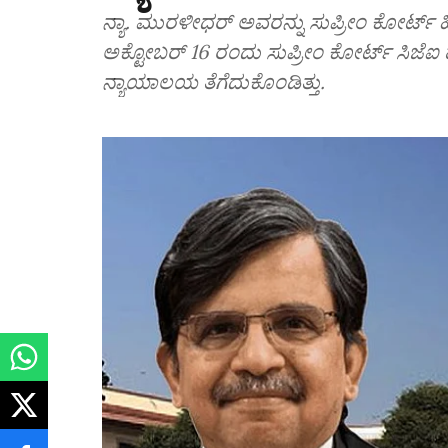
ನ್ಯಾ. ಮುರಳೀಧರ್ ಅವರನ್ನು ಸುಪ್ರೀಂ ಕೋರ್ಟ್
ಅಕ್ಟೋಬರ್ 16 ರಂದು ಸುಪ್ರೀಂ ಕೋರ್ಟ್ ಸಿಜೆಐ
ನ್ಯಾಯಾಲಯ ತೆಗೆದುಕೊಂಡಿತ್ತು.