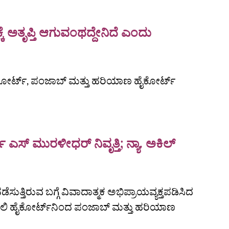
್ಕೆ ಅತೃಪ್ತಿ ಆಗುವಂಥದ್ದೇನಿದೆ ಎಂದು
ೋರ್ಟ್, ಪಂಜಾಬ್ ಮತ್ತು ಹರಿಯಾಣ ಹೈಕೋರ್ಟ್‌
ಎಸ್ ಮುರಳೀಧರ್ ನಿವೃತ್ತಿ; ನ್ಯಾ. ಅಕಿಲ್
ಸುತ್ತಿರುವ ಬಗ್ಗೆ ವಿವಾದಾತ್ಮಕ ಅಭಿಪ್ರಾಯವ್ಯಕ್ತಪಡಿಸಿದ
ದೆಹಲಿ ಹೈಕೋರ್ಟ್‌ನಿಂದ ಪಂಜಾಬ್ ಮತ್ತು ಹರಿಯಾಣ