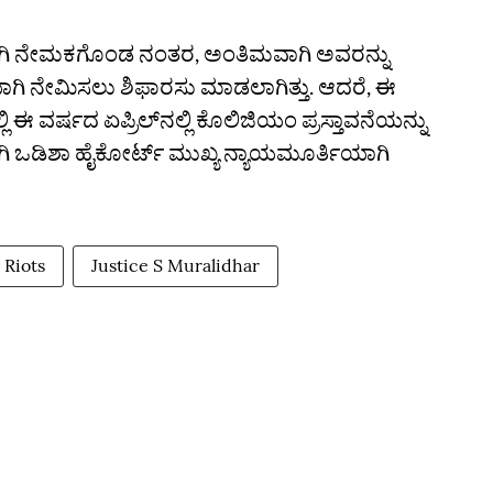
ಾಗಿ ನೇಮಕಗೊಂಡ ನಂತರ, ಅಂತಿಮವಾಗಿ ಅವರನ್ನು
ಾಗಿ ನೇಮಿಸಲು ಶಿಫಾರಸು ಮಾಡಲಾಗಿತ್ತು. ಆದರೆ, ಈ
ಲ್ಲಿ ಈ ವರ್ಷದ ಏಪ್ರಿಲ್‌ನಲ್ಲಿ ಕೊಲಿಜಿಯಂ ಪ್ರಸ್ತಾವನೆಯನ್ನು
ಿ ಒಡಿಶಾ ಹೈಕೋರ್ಟ್‌ ಮುಖ್ಯ ನ್ಯಾಯಮೂರ್ತಿಯಾಗಿ
 Riots
Justice S Muralidhar