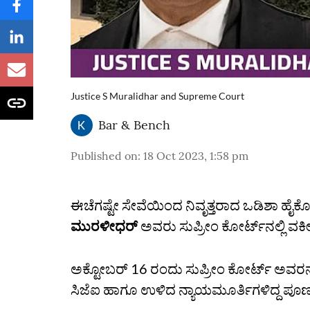
Justice S Muralidhar and Supreme Court
Bar & Bench
Published on
:
18 Oct 2023, 1:58 pm
ಈಚೆಗಷ್ಟೇ ಸೇವೆಯಿಂದ ನಿವೃತ್ತರಾದ ಒಡಿಶಾ ಹೈಕೋರ
ಮುರಳೀಧರ್‌
ಅವರು ಸುಪ್ರೀಂ ಕೋರ್ಟ್‌ನಲ್ಲಿ ವಕೀಲರ
ಅಕ್ಟೋಬರ್ 16 ರಂದು ಸುಪ್ರೀಂ ಕೋರ್ಟ್ ಅವರನ್ನು
ಸಿಜೆಐ ಹಾಗೂ ಉಳಿದ ನ್ಯಾಯಮೂರ್ತಿಗಳಿದ್ದ ಪೂರ್ಣ