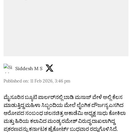
Siddesh M S
Published on
:
11 Feb 2026, 3:46 pm
ಮೈಸೂರಿನ ಬ್ಯೂಟಿ ಪಾರ್ಲರ್‌ನಲ್ಲಿ ಬಾಡಿ ಮಸಾಜ್‌ ವೇಳೆ ಅಲ್ಲಿ ಕೆಲಸ
ಮಾಡುತ್ತಿದ್ದ ಮಹಿಳಾ ಸಿಬ್ಬಂದಿಯ ಮೇಲೆ ಲೈಂಗಿಕ ದೌರ್ಜನ್ಯ ಎಸಗಿದ
ಆರೋಪದ ಸಂಬಂಧ ಚಲನಚಿತ್ರ ಅಕಾಡೆಮಿ ಅಧ್ಯಕ್ಷ ಸಾಧು ಕೋಕಿಲಾ
ಮತ್ತು ಹಿರಿಯ ಕಲಾವಿದ ಮಂಡ್ಯ ರಮೇಶ್‌ ವಿರುದ್ಧ ದಾಖಲಾಗಿದ್ದ
ಪ್ರಕರಣವನ್ನು ಕರ್ನಾಟಕ ಹೈಕೋರ್ಟ್‌ ಬುಧವಾರ ರದ್ದುಗೊಳಿಸಿದೆ.