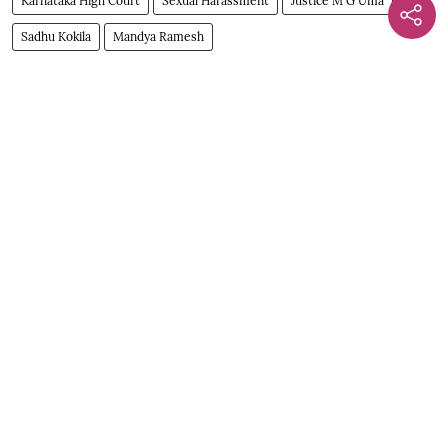
Karnataka High Court
Sexual Harassment
Justice M G Uma
Sadhu Kokila
Mandya Ramesh