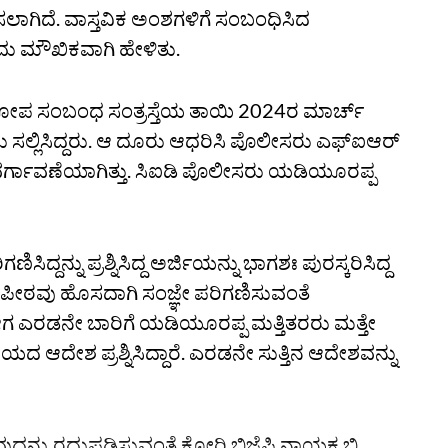
ಾಗಿದೆ. ವಾಸ್ತವಿಕ ಅಂಶಗಳಿಗೆ ಸಂಬಂಧಿಸಿದ
ು ಮೌಖಿಕವಾಗಿ ಹೇಳಿತು.
 ಆರೋಪ ಸಂಬಂಧ ಸಂತ್ರಸ್ತೆಯ ತಾಯಿ 2024ರ ಮಾರ್ಚ್‌
ಲ್ಲಿಸಿದ್ದರು. ಆ ದೂರು ಆಧರಿಸಿ ಪೊಲೀಸರು ಎಫ್‌ಐಆರ್‌
ೆ ವರ್ಗಾವಣೆಯಾಗಿತ್ತು. ಸಿಐಡಿ ಪೊಲೀಸರು ಯಡಿಯೂರಪ್ಪ
ಿದ್ದನ್ನು ಪ್ರಶ್ನಿಸಿದ್ದ ಅರ್ಜಿಯನ್ನು ಭಾಗಶಃ ಪುರಸ್ಕರಿಸಿದ್ದ
 ಪೀಠವು ಹೊಸದಾಗಿ ಸಂಜ್ಞೇ ಪರಿಗಣಿಸುವಂತೆ
. ಈಗ ಎರಡನೇ ಬಾರಿಗೆ ಯಡಿಯೂರಪ್ಪ ಮತ್ತಿತರರು ಮತ್ತೇ
 ಆದೇಶ ಪ್ರಶ್ನಿಸಿದ್ದಾರೆ. ಎರಡನೇ ಸುತ್ತಿನ ಆದೇಶವನ್ನು
ುವುದನ್ನು ರದ್ದುಪಡಿಸುವಂತೆ ಕೋರಿ ಬಿಜೆಪಿ ನಾಯಕ ಬಿ