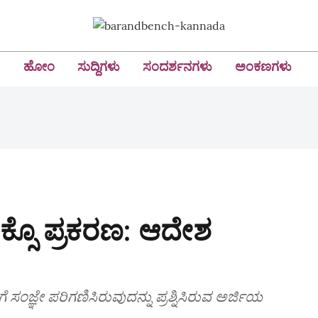
ಹೋಂ
ಸುದ್ದಿಗಳು
ಸಂದರ್ಶನಗಳು
ಅಂಕಣಗಳು
ೋಕ್ಸೊ ಪ್ರಕರಣ: ಆದೇಶ
್ಞೇ ಪರಿಗಣಿಸಿರುವುದನ್ನು ಪ್ರಶ್ನಿಸಿರುವ ಅರ್ಜಿಯ