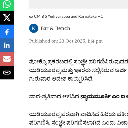
ex CM B S Yediyurappa and Karnataka HC
Bar & Bench
Published on
:
23 Oct 2025, 1:14 pm
ಪೋಕ್ಸೊ ಪ್ರಕರಣದಲ್ಲಿ ಸಂಜ್ಞೇ ಪರಿಗಣಿಸಿರುವುದನ
ಯಡಿಯೂರಪ್ಪ ಮತ್ತು ಇತರರು ಸಲ್ಲಿಸಿರುವ ಅರ್ಜಿ
ಗುರುವಾರ ಆದೇಶ ಕಾಯ್ದಿರಿಸಿದೆ.
ವಾದ-ಪ್ರತಿವಾದ ಆಲಿಸಿದ
ನ್ಯಾಯಮೂರ್ತಿ ಎಂ ಐ 
ಯಡಿಯೂರಪ್ಪ ಪರವಾಗಿ ವಾದಿಸಿದ ಹಿರಿಯ ವಕೀಲ ಸಿ
ಪರಿಗಣಿಸಿ, ಸಂಜ್ಞೇ ಪರಿಗಣಿಸಲಾಗಿದೆ ಎಂದು ವಿ