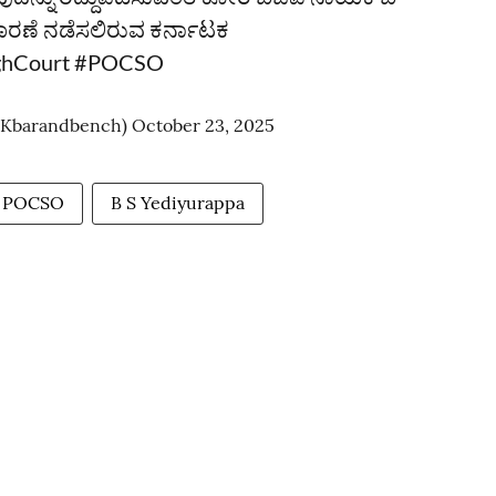
ಚಾರಣೆ ನಡೆಸಲಿರುವ ಕರ್ನಾಟಕ
ghCourt
#POCSO
(@Kbarandbench)
October 23, 2025
POCSO
B S Yediyurappa