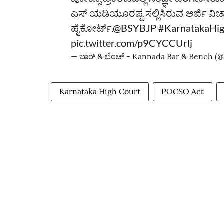
ಎಸ್‌ ಯಡಿಯೂರಪ್ಪ ಸಲ್ಲಿಸಿರುವ ಅರ್ಜಿ ವಿ
ಹೈಕೋರ್ಟ್‌.
@BSYBJP
#KarnatakaHi
pic.twitter.com/p9CYCCUrlj
— ಬಾರ್‌ & ಬೆಂಚ್ - Kannada Bar & Bench 
Karnataka High Court
POCSO Act