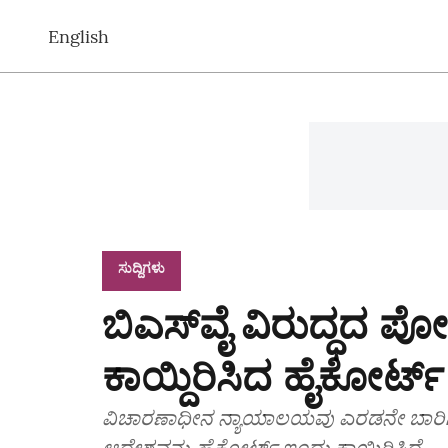
English
ಸುದ್ದಿಗಳು
ಬಿಎಸ್‌ವೈ ವಿರುದ್ಧದ ಪ
ಕಾಯ್ದಿರಿಸಿದ ಹೈಕೋರ್ಟ್‌
ವಿಚಾರಣಾಧೀನ ನ್ಯಾಯಾಲಯವು ಎರಡನೇ ಬಾರಿಗೆ ಸಂಜ
ಆದೇಶವನ್ನು ಹೈಕೋರ್ಟ್‌ ಇಂದು ಕಾಯ್ದಿರಿಸಿದೆ.