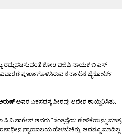
್ನು ರದ್ದುಪಡಿಸುವಂತೆ ಕೋರಿ ಬಿಜೆಪಿ ನಾಯಕ ಬಿ ಎಸ್‌
 ವಿಚಾರಣೆ ಪೂರ್ಣಗೊಳಿಸಿರುವ ಕರ್ನಾಟಕ ಹೈಕೋರ್ಟ್‌
ಅರುಣ್‌
ಅವರ ಏಕಸದಸ್ಯ ಪೀಠವು ಆದೇಶ ಕಾಯ್ದಿರಿಸಿತು.
 ವಿ ನಾಗೇಶ್‌ ಅವರು “ಸಂತ್ರಸ್ತೆಯ ಹೇಳಿಕೆಯನ್ನು ಮಾತ್ರ
ಚಾರಣಾಧೀನ ನ್ಯಾಯಾಲಯ ಹೇಳಬೇಕಿತ್ತು. ಅದನ್ನೂ ಮಾಡಿಲ್ಲ.