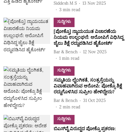
Siddesh M S
13 Nov 2025
3
min read
ಸುದ್ದಿಗಳು
[ಪೋಕ್ಸೊ] ನ್ಯಾಯಯುತ ವಿಚಾರಣೆಯ
ನಿಯಮ ಉಲ್ಲಂಘನೆ: ಆರೋಪಿಗೆ ವಿಧಿಸಿದ್ದ
ಜೈಲು ಶಿಕ್ಷೆ ರದ್ದುಪಡಿಸಿದ ಹೈಕೋರ್ಟ್‌
Bar & Bench
12 Nov 2025
1
min read
ಸುದ್ದಿಗಳು
ಸಮ್ಮತಿಯ ಲೈಂಗಿಕತೆ, ಸಂತ್ರಸ್ತೆಯನ್ನು
ವಿವಾಹವಾಗಿರುವ ಆರೋಪಿ: ಪೋಕ್ಸೊ ಶಿಕ್ಷೆ
ರದ್ದುಗೊಳಿಸಿದ ಸುಪ್ರೀಂ ಹೇಳಿದ್ದೇನು?
Bar & Bench
31 Oct 2025
2
min read
ಸುದ್ದಿಗಳು
ಬಿಎಸ್‌ವೈ ವಿರುದ್ಧದ ಪೋಕ್ಸೊ ಪ್ರಕರಣ: