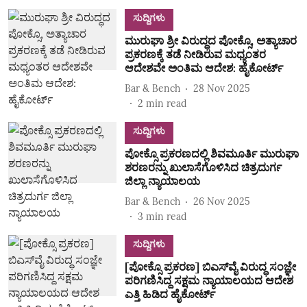
ಸುದ್ದಿಗಳು
ಮುರುಘಾ ಶ್ರೀ ವಿರುದ್ಧದ ಪೋಕ್ಸೊ, ಅತ್ಯಾಚಾರ
ಪ್ರಕರಣಕ್ಕೆ ತಡೆ ನೀಡಿರುವ ಮಧ್ಯಂತರ
ಆದೇಶವೇ ಅಂತಿಮ ಆದೇಶ: ಹೈಕೋರ್ಟ್‌
Bar & Bench
28 Nov 2025
2
min read
ಸುದ್ದಿಗಳು
ಪೋಕ್ಸೊ ಪ್ರಕರಣದಲ್ಲಿ ಶಿವಮೂರ್ತಿ ಮುರುಘಾ
ಶರಣರನ್ನು ಖುಲಾಸೆಗೊಳಿಸಿದ ಚಿತ್ರದುರ್ಗ
ಜಿಲ್ಲಾ ನ್ಯಾಯಾಲಯ
Bar & Bench
26 Nov 2025
3
min read
ಸುದ್ದಿಗಳು
[ಪೋಕ್ಸೊ ಪ್ರಕರಣ] ಬಿಎಸ್‌ವೈ ವಿರುದ್ಧ ಸಂಜ್ಞೇ
ಪರಿಗಣಿಸಿದ್ದ ಸಕ್ಷಮ ನ್ಯಾಯಾಲಯದ ಆದೇಶ
ಎತ್ತಿ ಹಿಡಿದ ಹೈಕೋರ್ಟ್‌