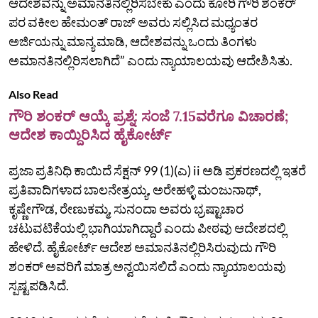
ಆದೇಶವನ್ನು ಅಮಾನತಿನಲ್ಲಿರಿಸಬೇಕು ಎಂದು ಕೋರಿ ಗೌರಿ ಶಂಕರ್‌
ಪರ ವಕೀಲ ಹೇಮಂತ್‌ ರಾಜ್‌ ಅವರು ಸಲ್ಲಿಸಿದ ಮಧ್ಯಂತರ
ಅರ್ಜಿಯನ್ನು ಮಾನ್ಯ ಮಾಡಿ, ಆದೇಶವನ್ನು ಒಂದು ತಿಂಗಳು
ಅಮಾನತಿನಲ್ಲಿರಿಸಲಾಗಿದೆ” ಎಂದು ನ್ಯಾಯಾಲಯವು ಆದೇಶಿಸಿತು.
Also Read
ಗೌರಿ ಶಂಕರ್‌ ಆಯ್ಕೆ ಪ್ರಶ್ನೆ: ಸಂಜೆ 7.15ವರೆಗೂ ವಿಚಾರಣೆ;‌
ಆದೇಶ ಕಾಯ್ದಿರಿಸಿದ ಹೈಕೋರ್ಟ್‌
ಪ್ರಜಾ ಪ್ರತಿನಿಧಿ ಕಾಯಿದೆ ಸೆಕ್ಷನ್‌ 99 (1)(ಎ) ii ಅಡಿ ಪ್ರಕರಣದಲ್ಲಿ ಇತರೆ
ಪ್ರತಿವಾದಿಗಳಾದ ಬಾಲನೇತ್ರಯ್ಯ, ಅರೇಹಳ್ಳಿ ಮಂಜುನಾಥ್‌,
ಕೃಷ್ಣೇಗೌಡ, ರೇಣುಕಮ್ಮ, ಸುನಂದಾ ಅವರು ಭ್ರಷ್ಟಾಚಾರ
ಚಟುವಟಿಕೆಯಲ್ಲಿ ಭಾಗಿಯಾಗಿದ್ದಾರೆ ಎಂದು ಪೀಠವು ಆದೇಶದಲ್ಲಿ
ಹೇಳಿದೆ. ಹೈಕೋರ್ಟ್‌ ಆದೇಶ ಅಮಾನತಿನಲ್ಲಿರಿಸಿರುವುದು ಗೌರಿ
ಶಂಕರ್‌ ಅವರಿಗೆ ಮಾತ್ರ ಅನ್ವಯಿಸಲಿದೆ ಎಂದು ನ್ಯಾಯಾಲಯವು
ಸ್ಪಷ್ಟಪಡಿಸಿದೆ.