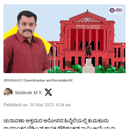
JDS MLA D C Gowrishankar and Karnataka HC
Siddesh M S
Published on
:
30 Mar 2023, 6:34 am
ಚುನಾವಣಾ ಅಕ್ರಮದ ಆರೋಪದ ಹಿನ್ನೆಲೆಯಲ್ಲಿ ತುಮಕೂರು
ಗ್ರಾಮಾಂತರ ಜೆಡಿಎಸ್‌ ಶಾಸಕ ಗೌರಿಶಂಕರ್‌ ಸ್ವಾಮಿ ಆಯ್ಕೆಯನ್ನು