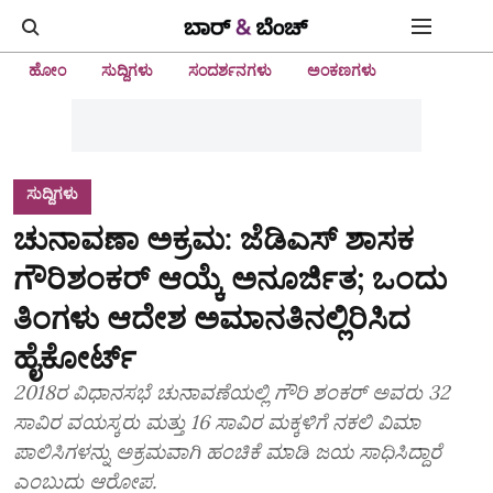
ಹೋಂ
ಸುದ್ದಿಗಳು
ಸಂದರ್ಶನಗಳು
ಅಂಕಣಗಳು
ಸುದ್ದಿಗಳು
ಚುನಾವಣಾ ಅಕ್ರಮ: ಜೆಡಿಎಸ್‌ ಶಾಸಕ
ಗೌರಿಶಂಕರ್‌ ಆಯ್ಕೆ ಅನೂರ್ಜಿತ; ಒಂದು
ತಿಂಗಳು ಆದೇಶ ಅಮಾನತಿನಲ್ಲಿರಿಸಿದ
ಹೈಕೋರ್ಟ್‌
2018ರ ವಿಧಾನಸಭೆ ಚುನಾವಣೆಯಲ್ಲಿ ಗೌರಿ ಶಂಕರ್‌ ಅವರು 32
ಸಾವಿರ ವಯಸ್ಕರು ಮತ್ತು 16 ಸಾವಿರ ಮಕ್ಕಳಿಗೆ ನಕಲಿ ವಿಮಾ
ಪಾಲಿಸಿಗಳನ್ನು ಅಕ್ರಮವಾಗಿ ಹಂಚಿಕೆ ಮಾಡಿ ಜಯ ಸಾಧಿಸಿದ್ದಾರೆ
ಎಂಬುದು ಆರೋಪ.