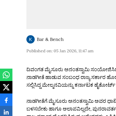
Bar & Bench
Published on
:
05 Jan 2026, 11:47 am
ದಿವಂಗತ ಮೈಸೂರು ಅನಂತಸ್ವಾಮಿ ಸಂಯೋಜಿಸಿದ
ನಾಡಗೀತೆ ಹಾಡುವ ಸಂಬಂಧ ರಾಜ್ಯ ಸರ್ಕಾರ ಹೊರಡಿಸಿದ
ಸಲ್ಲಿಸಿದ್ದ ಮೇಲ್ಮನವಿಯನ್ನು ಕರ್ನಾಟಕ ಹೈಕೋರ
ನಾಡಗೀತೆಗೆ ಮೈಸೂರು ಅನಂತಸ್ವಾಮಿ ಅವರ ಧಾ
ಬಳಸಬೇಕು ಹಾಗೂ ಆಲಾಪವಿಲ್ಲದೇ, ಪುನರಾವರ್ತನೆ