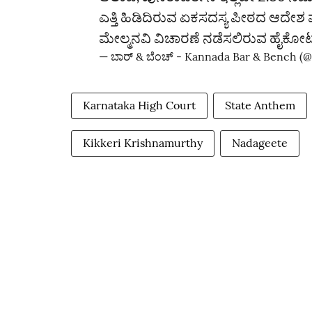
ಎತ್ತಿ ಹಿಡಿದಿರುವ ಏಕಸದಸ್ಯ ಪೀಠದ ಆದೇಶ ಪ್ರಶ್
ಮೇಲ್ಮನವಿ ವಿಚಾರಣೆ ನಡೆಸಲಿರುವ ಹೈಕೋರ್
— ಬಾರ್‌ & ಬೆಂಚ್ - Kannada Bar & Bench 
Karnataka High Court
State Anthem
Kikkeri Krishnamurthy
Nadageete