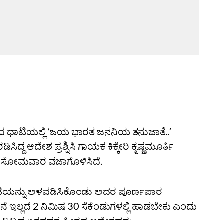
 ಧಾಟಿಯಲ್ಲಿ ʼಜಯ ಭಾರತ ಜನನಿಯ ತನುಜಾತೆ..ʼ
್ದ ಆದೇಶ ಪ್ರಶ್ನಿಸಿ ಗಾಯಕ ಕಿಕ್ಕೇರಿ ಕೃಷ್ಣಮೂರ್ತಿ
್ಟ್‌ ಸೋಮವಾರ ವಜಾಗೊಳಿಸಿದೆ.
ಟಿಯನ್ನು ಅಳವಡಿಸಿಕೊಂಡು ಅದರ ಪೂ‌ರ್ಣಪಾಠ
 ಇಲ್ಲದೆ 2 ನಿಮಿಷ 30 ಸೆಕೆಂಡುಗಳಲ್ಲಿ ಹಾಡಬೇಕು ಎಂದು