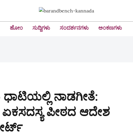
ಹೋಂ
ಸುದ್ದಿಗಳು
ಸಂದರ್ಶನಗಳು
ಅಂಕಣಗಳು
ಧಾಟಿಯಲ್ಲಿ ನಾಡಗೀತೆ:
ಜಾ; ಏಕಸದಸ್ಯ ಪೀಠದ ಆದೇಶ
್ಟ್‌