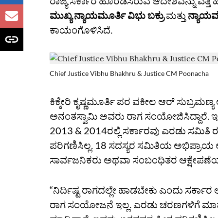
ರಾಜ್ಯ ಸರ್ಕಾರ ಹೊರಡಿಸಿರುವ ಆದೇಶವನ್ನು ಎತ್ತಿ 
ಮುಖ್ಯ
ನ್ಯಾಯಮೂರ್ತಿ ವಿಭು ಬಕ್ರು
ಮತ್ತು
ನ್ಯಾಯಮ
ಕಾಯಂಗೊಳಿಸಿದೆ.
Chief Justice Vibhu Bhakhru & Justice CM Poonacha
ಕಿಕ್ಕೇರಿ ಕೃಷ್ಣಮೂರ್ತಿ ಪರ ವಕೀಲ ಆರ್‌ ಸುಬ್ರ
ಅನಂತಸ್ವಾಮಿ ಅವರು ರಾಗ ಸಂಯೋಜಿಸಿದ್ದಾರೆ. ಇ
2013 & 2014ರಲ್ಲಿ ಸರ್ಕಾರವು ಎರಡು ಸಮಿತಿ ರ
ಪರಿಗಣಿಸಿಲ್ಲ. 18 ಸದಸ್ಯರ ಸಮಿತಿಯ ಅಭಿಪ್ರಾಯ
ಸಾರ್ವಜನಿಕರು ಅಥವಾ ಸಂಬಂಧಿತರ ಆಕ್ಷೇಪಣೆಯನ
“ನಿರ್ದಿಷ್ಟ ರಾಗದಲ್ಲೇ ಹಾಡಬೇಕು ಎಂದು ಸರ್ಕಾ
ರಾಗ ಸಂಯೋಜನೆ ಇಲ್ಲ. ಎರಡು ಚರಣಗಳಿಗೆ ಮಾ