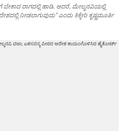
ೆ ಬೇಕಾದ ರಾಗದಲ್ಲಿ ಹಾಡಿ. ಆದರೆ, ಮೇಲ್ಮನವಿಯಲ್ಲಿ
ೇಶದಲ್ಲಿ ನೀಡಲಾಗುವುದು” ಎಂದು ಕಿಕ್ಕೇರಿ ಕೃಷ್ಣಮೂರ್ತಿ